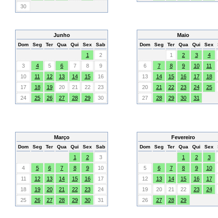
30
Junho
Maio
Dom
Seg
Ter
Qua
Qui
Sex
Sab
Dom
Seg
Ter
Qua
Qui
Sex
1
2
1
2
3
4
3
4
5
6
7
8
9
6
7
8
9
10
11
10
11
12
13
14
15
16
13
14
15
16
17
18
17
18
19
20
21
22
23
20
21
22
23
24
25
24
25
26
27
28
29
30
27
28
29
30
31
Março
Fevereiro
Dom
Seg
Ter
Qua
Qui
Sex
Sab
Dom
Seg
Ter
Qua
Qui
Sex
1
2
3
1
2
3
4
5
6
7
8
9
10
5
6
7
8
9
10
11
12
13
14
15
16
17
12
13
14
15
16
17
18
19
20
21
22
23
24
19
20
21
22
23
24
25
26
27
28
29
30
31
26
27
28
29