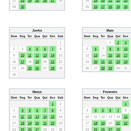
22
23
24
25
26
27
28
18
19
20
21
22
23
29
30
25
26
27
28
29
30
Junho
Maio
Dom
Seg
Ter
Qua
Qui
Sex
Sab
Dom
Seg
Ter
Qua
Qui
Sex
1
1
2
3
2
3
4
5
6
7
8
5
6
7
8
9
10
9
10
11
12
13
14
15
12
13
14
15
16
17
16
17
18
19
20
21
22
19
20
21
22
23
24
23
24
25
26
27
28
29
26
27
28
29
30
31
30
Março
Fevereiro
Dom
Seg
Ter
Qua
Qui
Sex
Sab
Dom
Seg
Ter
Qua
Qui
Sex
1
2
1
3
4
5
6
7
8
9
3
4
5
6
7
8
10
11
12
13
14
15
16
10
11
12
13
14
15
17
18
19
20
21
22
23
17
18
19
20
21
22
24
25
26
27
28
29
30
24
25
26
27
28