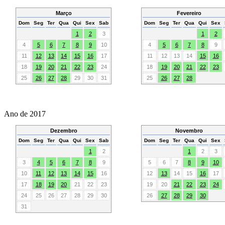
Março
Fevereiro
Dom
Seg
Ter
Qua
Qui
Sex
Sab
Dom
Seg
Ter
Qua
Qui
Sex
1
2
3
1
2
4
5
6
7
8
9
10
4
5
6
7
8
9
11
12
13
14
15
16
17
11
12
13
14
15
16
18
19
20
21
22
23
24
18
19
20
21
22
23
25
26
27
28
29
30
31
25
26
27
28
Ano de 2017
Dezembro
Novembro
Dom
Seg
Ter
Qua
Qui
Sex
Sab
Dom
Seg
Ter
Qua
Qui
Sex
1
2
1
2
3
3
4
5
6
7
8
9
5
6
7
8
9
10
10
11
12
13
14
15
16
12
13
14
15
16
17
17
18
19
20
21
22
23
19
20
21
22
23
24
24
25
26
27
28
29
30
26
27
28
29
30
31