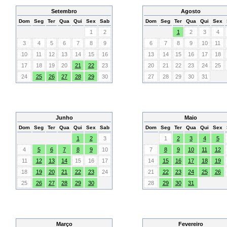
Setembro
Agosto
Dom
Seg
Ter
Qua
Qui
Sex
Sab
Dom
Seg
Ter
Qua
Qui
Sex
1
2
1
2
3
4
3
4
5
6
7
8
9
6
7
8
9
10
11
10
11
12
13
14
15
16
13
14
15
16
17
18
17
18
19
20
21
22
23
20
21
22
23
24
25
24
25
26
27
28
29
30
27
28
29
30
31
Junho
Maio
Dom
Seg
Ter
Qua
Qui
Sex
Sab
Dom
Seg
Ter
Qua
Qui
Sex
1
2
3
1
2
3
4
5
4
5
6
7
8
9
10
7
8
9
10
11
12
11
12
13
14
15
16
17
14
15
16
17
18
19
18
19
20
21
22
23
24
21
22
23
24
25
26
25
26
27
28
29
30
28
29
30
31
Março
Fevereiro