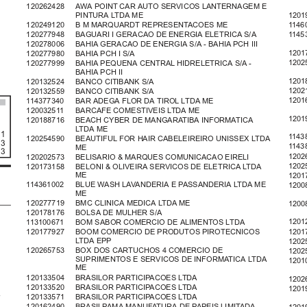
120262428   AWA POINT CAR AUTO SERVICOS LANTERNAGEM E
PINTURA LTDA ME
1201
120249120   B M MARQUARDT REPRESENTACOES ME
1146
120277948   BAGUARI I GERACAO DE ENERGIA ELETRICA S/A
1145
120278006   BAHIA GERACAO DE ENERGIA S/A - BAHIA PCH III
1201
120277980   BAHIA PCH I S/A
1202
120277999   BAHIA PEQUENA CENTRAL HIDRELETRICA S/A -
BAHIA PCH II
1201
120132524   BANCO CITIBANK S/A
1202
120132559   BANCO CITIBANK S/A
1201
114377340   BAR ADEGA FLOR DA TIROL LTDA ME
120032511   BARCAFE COMESTIVEIS LTDA ME
1201
120188716   BEACH CYBER DE MANGARATIBA INFORMATICA
LTDA ME
 1
1143
120254590   BEAUTIFUL FOR HAIR CABELEIREIRO UNISSEX LTDA
 3
1143
ME
 3
1202
120202573   BELISARIO & MARQUES COMUNICACAO EIRELI
1202
120173158   BELONI & OLIVEIRA SERVICOS DE ELETRICA LTDA
ME
1201
114361002   BLUE WASH LAVANDERIA E PASSANDERIA LTDA ME
1200
ME
120277719   BMC CLINICA MEDICA LTDA ME
1200
120178176   BOLSA DE MULHER S/A
1201
113100671   BOM SABOR COMERCIO DE ALIMENTOS LTDA
1201
120177927   BOOM COMERCIO DE PRODUTOS PIROTECNICOS
LTDA EPP
1202
120265753   BOX DOS CARTUCHOS 4 COMERCIO DE
1202
SUPRIMENTOS E SERVICOS DE INFORMATICA LTDA
1201
ME
120133504   BRASILOR PARTICIPACOES LTDA
1202
120133520   BRASILOR PARTICIPACOES LTDA
1201
120133571   BRASILOR PARTICIPACOES LTDA
120162490   BRASILPAMA MANUFATURA DE PAPEIS LIMITADA