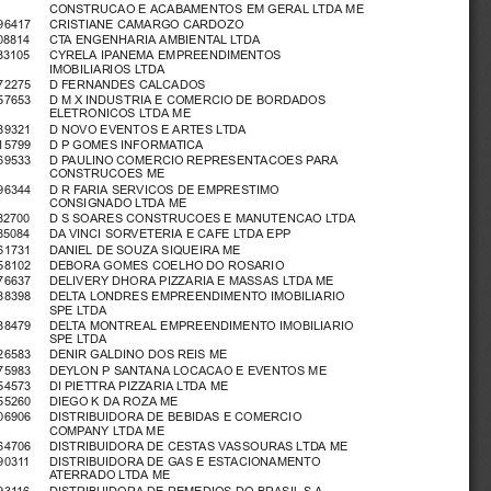
CONSTRUCAO E ACABAMENTOS EM GERAL LTDA ME
96417   CRISTIANE CAMARGO CARDOZO
08814   CTA ENGENHARIA AMBIENTAL LTDA
33105   CYRELA IPANEMA EMPREENDIMENTOS
IMOBILIARIOS LTDA
72275   D FERNANDES CALCADOS
57653   D M X INDUSTRIA E COMERCIO DE BORDADOS
ELETRONICOS LTDA ME
89321   D NOVO EVENTOS E ARTES LTDA
15799   D P GOMES INFORMATICA
69533   D PAULINO COMERCIO REPRESENTACOES PARA
CONSTRUCOES ME
96344   D R FARIA SERVICOS DE EMPRESTIMO
CONSIGNADO LTDA ME
82700   D S SOARES CONSTRUCOES E MANUTENCAO LTDA
85084   DA VINCI SORVETERIA E CAFE LTDA EPP
61731   DANIEL DE SOUZA SIQUEIRA ME
58102   DEBORA GOMES COELHO DO ROSARIO
76637   DELIVERY DHORA PIZZARIA E MASSAS LTDA ME
88398   DELTA LONDRES EMPREENDIMENTO IMOBILIARIO
SPE LTDA
88479   DELTA MONTREAL EMPREENDIMENTO IMOBILIARIO
SPE LTDA
26583   DENIR GALDINO DOS REIS ME
75983   DEYLON P SANTANA LOCACAO E EVENTOS ME
54573   DI PIETTRA PIZZARIA LTDA ME
55260   DIEGO K DA ROZA ME
06906   DISTRIBUIDORA DE BEBIDAS E COMERCIO
COMPANY LTDA ME
64706   DISTRIBUIDORA DE CESTAS VASSOURAS LTDA ME
90311   DISTRIBUIDORA DE GAS E ESTACIONAMENTO
ATERRADO LTDA ME