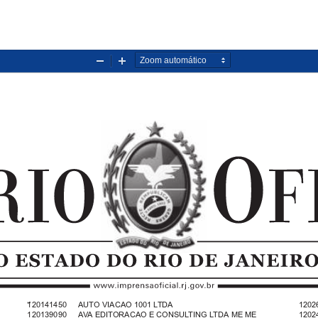
Diminuir
Aumentar
zoom
zoom
1202
‘’120141450   AUTO VIACAO 1001 LTDA
120139090   AVA EDITORACAO E CONSULTING LTDA ME ME
1202