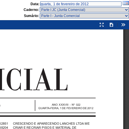
Data:
Caderno:
Sumário:
Modo
Download
Fer
de
apresentação
ANO XXXVIII - Nº 022
QUARTA-FEIRA, 1 DE FEVEREIRO DE 2012
62851   CRESCENDO E APARECENDO LANCHES LTDA ME
48204   CRIAR E RECRIAR PISOS E MATERIAL DE