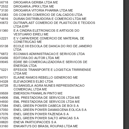
66718   DROGARIA GERIBA LTDA ME
72532   DROGARIA JPRX LTDA ME
73130   DROGARIA VITORIA PHARMA LTDA ME
33383   DS COM BR COMERCIO DE CALCADOS LTDA
74616   DURAN DISTRIBUIDORA E COMERCIO LTDA ME
90672   DUTRAPLAST COMERCIO DE PLASTICOS E TECIDOS
LTDA EPP
81360   E A CINDRA ELETRONICOS E ARTIGOS DO
VESTUARIO EIRELI ME
52221   E V CAPAVERDE COMERCIO DE MATERIAL DE
CONSTRUCAO ME
85138   ECOLE 08 ESCOLA DE DANCA DO RIO DE JANEIRO
LTDA
76872   ECOMAIS ADMINISTRACAO E SERVICOS LTDA
85456   EDITORA DO AUTOR LTDA ME
89045   EDRE BR COMERCIALIZADORA E SERVICOS DE
ENERGIA LTDA
75221   EFESIOS TRANSPORTE E LOGISTICA TRIRRIENSE
LTDA ME
46701   ELAINE RAMOS REBELLO GENEROSO ME
84328   ELEVADORES ELBO LTDA
46728   ELISANGELA AGRA NUNES REPRESENTACAO
COMERCIAL LTDA ME
89559   EMERSON FRANKLIN PINTO ME
94906   EML PRESTADORA DE SERVICOS LTDA ME
94930   EML PRESTADORA DE SERVICOS LTDA ME
87084   ENEL GREEN POWER CABECA DE BOI S A
87050   ENEL GREEN POWER DAMASCENA EOLICA S A
87076   ENEL GREEN POWER FAZENDA S A
87025   ENEL GREEN POWER SALTO APIACAS S A
88820   ENEVA PARTICIPACOES S A
83160   ENKANTU'S DO BRASIL ROUPAS LTDA ME