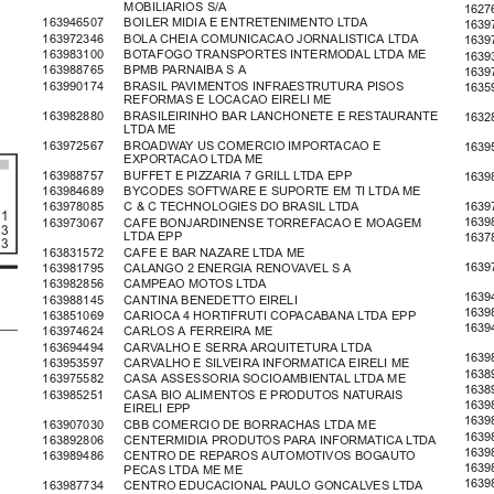
MOBILIARIOS S/A
1627
163946507   BOILER MIDIA E ENTRETENIMENTO LTDA
1639
163972346   BOLA CHEIA COMUNICACAO JORNALISTICA LTDA
1639
163983100   BOTAFOGO TRANSPORTES INTERMODAL LTDA ME
1639
163988765   BPMB PARNAIBA S A
1639
163990174   BRASIL PAVIMENTOS INFRAESTRUTURA PISOS
1635
REFORMAS E LOCACAO EIRELI ME
163982880   BRASILEIRINHO BAR LANCHONETE E RESTAURANTE
1632
LTDA ME
163972567   BROADWAY US COMERCIO IMPORTACAO E
1639
EXPORTACAO LTDA ME
163988757   BUFFET E PIZZARIA 7 GRILL LTDA EPP
1639
163984689   BYCODES SOFTWARE E SUPORTE EM TI LTDA ME
1639
163978085   C & C TECHNOLOGIES DO BRASIL LTDA
 1
1639
163973067   CAFE BONJARDINENSE TORREFACAO E MOAGEM
 3
LTDA EPP
1637
 3
163831572   CAFE E BAR NAZARE LTDA ME
1639
163981795   CALANGO 2 ENERGIA RENOVAVEL S A
163982856   CAMPEAO MOTOS LTDA
1639
163988145   CANTINA BENEDETTO EIRELI
1639
163851069   CARIOCA 4 HORTIFRUTI COPACABANA LTDA EPP
1639
163974624   CARLOS A FERREIRA ME
163694494   CARVALHO E SERRA ARQUITETURA LTDA
1639
163953597   CARVALHO E SILVEIRA INFORMATICA EIRELI ME
1638
163975582   CASA ASSESSORIA SOCIOAMBIENTAL LTDA ME
1638
163985251   CASA BIO ALIMENTOS E PRODUTOS NATURAIS
1639
EIRELI EPP
1639
163907030   CBB COMERCIO DE BORRACHAS LTDA ME
1639
163892806   CENTERMIDIA PRODUTOS PARA INFORMATICA LTDA
1639
163989486   CENTRO DE REPAROS AUTOMOTIVOS BOGAUTO
1639
PECAS LTDA ME ME
1639
163987734   CENTRO EDUCACIONAL PAULO GONCALVES LTDA