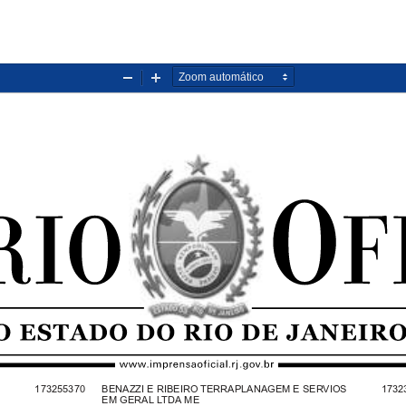
Diminuir
Aumentar
zoom
zoom
173255370   BENAZZI E RIBEIRO TERRAPLANAGEM E SERVIOS
1732
EM GERAL LTDA ME