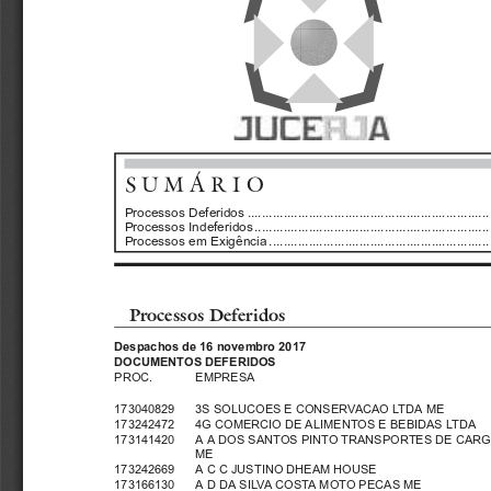
SUMÁRIO
Processos Deferidos ...................................................................
Processos Indeferidos.................................................................
Processos em Exigência .............................................................
Processos Deferidos
Despachos de 16 novembro 2017
DOCUMENTOS DEFERIDOS
PROC.
EMPRESA
173040829   3S SOLUCOES E CONSERVACAO LTDA ME
173242472   4G COMERCIO DE ALIMENTOS E BEBIDAS LTDA
173141420   A A DOS SANTOS PINTO TRANSPORTES DE CARG
ME
173242669   A C C JUSTINO DHEAM HOUSE
173166130   A D DA SILVA COSTA MOTO PECAS ME