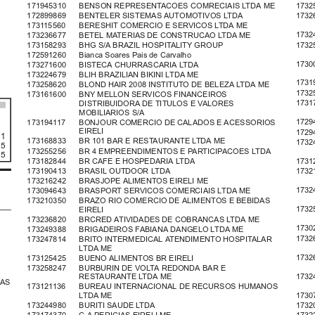
171945310   BENSON REPRESENTACOES COMRECIAIS LTDA ME
1732
172899869   BENTELER SISTEMAS AUTOMOTIVOS LTDA
1732
173115560   BERESHIT COMERCIO E SERVICOS LTDA ME
1732
173236677   BETEL MATERIAS DE CONSTRUCAO LTDA ME
1732
173158293   BHG S/A BRAZIL HOSPITALITY GROUP
172591260   Bianca Soares Pais de Carvalho
1730
173271600   BISTECA CHURRASCARIA LTDA
173224679   BLIH BRAZILIAN BIKINI LTDA ME
1731
173258620   BLOND HAIR 2008 INSTITUTO DE BELEZA LTDA ME
1732
173161600   BNY MELLON SERVICOS FINANCEIROS
1731
DISTRIBUIDORA DE TITULOS E VALORES
MOBILIARIOS S/A
1729
173194117   BONJOUR COMERCIO DE CALADOS E ACESSORIOS
EIRELI
1729
 1
173168833   BR 101 BAR E RESTAURANTE LTDA ME
1732
 5
173255256   BR 4 EMPREENDIMENTOS E PARTICIPACOES LTDA
 5
173182844   BR CAFE E HOSPEDARIA LTDA
1731
173190413   BRASIL OUTDOOR LTDA
1732
173216242   BRASJOPE ALIMENTOS EIRELI ME
1732
173094643   BRASPORT SERVICOS COMERCIAIS LTDA ME
173210350   BRAZO RIO COMERCIO DE ALIMENTOS E BEBIDAS
1732
EIRELI
173236820   BRCRED ATIVIDADES DE COBRANCAS LTDA ME
1730
173249388   BRIGADEIROS FABIANA DANGELO LTDA ME
173
173247814   BRITO INTERMEDICAL ATENDIMENTO HOSPITALAR
LTDA ME
173
173125425   BUENO ALIMENTOS BR EIRELI
173258247   BURBURIN DE VOLTA REDONDA BAR E
1732
RESTAURANTE LTDA ME
AS
173121136   BUREAU INTERNACIONAL DE RECURSOS HUMANOS
1730
LTDA ME
1732
173244980   BURITI SAUDE LTDA