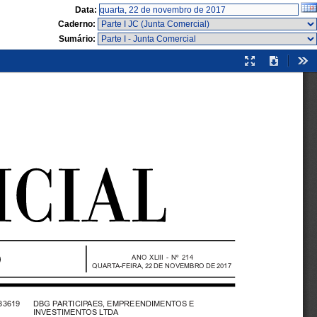
Data:
Caderno:
Sumário:
Modo
Download
Fer
de
apresentação
ANO XLIII - Nº 214
QUARTA-FEIRA, 22 DE NOVEMBRO DE 2017
33619   DBG PARTICIPAES, EMPREENDIMENTOS E
INVESTIMENTOS LTDA