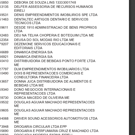
55850   DEBORA DE SOUZA LINS 13333001748
63135   DELFER ASSESSORIA DE RECURSOS HUMANOS
EIRELI
49531   DENIS EMPREENDIMENTOS IMOBILIRIOS SPE LTDA
51463   DENTALTEC ARTIGOS DENTARIO E SERVICOS
TECNICOS LTDA
09611   DESDE 1910 ADMINISTRACAO DE BENS PROPRIOS
LTDA
92483   DEU NA TELHA CHOPERIA E BOTEQUIM LTDA ME
52354   DEUSA DO SOL MODAS RIO LTDA ME
79207   DEZEMONE SERVICOS EDUCACIONAIS E
EDITORIAIS LTDA
46689   DINAMICA ENERGIA S/A
46921   DINAMICA ENERGIA S/A
40410   DISTRIBUIDORA DE BEBIDAS PONTO FORTE LTDA
ME
27797   DLM EMPREENDIMENTOS IMOBILIARIOS LTDA
10490   DOIS B REPRESENTACOES COMERCIAIS E
CONSULTORIA FINANCEIRA LTDA
43657   DONNA JUCA DISTRIBUIDORA DE ALIMENTOS E
BEBIDAS LTDA ME
59340   DONO NEGOCIOS INTERNACIONAIS E
REPRESENTACOES LTDA
28730   DORCA MACEDO DE OLIVEIRA ME
269532   DOUGLAS AGUIAR MACHADO REPRESENTACOES
ME
269605   DOUGLAS AGUIAR MACHADO REPRESENTACOES
ME
44068   DRIVER SOUND ACESSORIOS AUTOMOTIVOS LTDA
ME
73948   DROGARIA CIRCULAR LTDA EPP
05690   DROGARIA E PERFUMARIA CRUZ E MACHADO LTDA