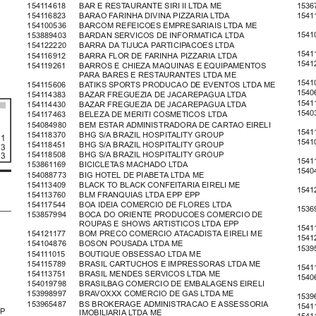
154114618   BAR E RESTAURANTE SIRI II LTDA ME
1536
154116823   BARAO FARINHA DIVINA PIZZARIA LTDA
1541
154100536   BARCOM REFEICOES EMPRESARIAIS LTDA ME
1541
153889403   BARDAN SERVICOS DE INFORMATICA LTDA
154122220   BARRA DA TIJUCA PARTICIPACOES LTDA
1541
154116912   BARRA FLOR DE FARINHA PIZZARIA LTDA
1541
154119261   BARROS E CHIEZA MAQUINAS E EQUIPAMENTOS
PARA BARES E RESTAURANTES LTDA ME
1541
154115606   BATIKS SPORTS PRODUCAO DE EVENTOS LTDA ME
1540
154114383   BAZAR FREGUEZIA DE JACAREPAGUA LTDA
1541
154114430   BAZAR FREGUEZIA DE JACAREPAGUA LTDA
1540
154117463   BELEZA DE MERITI COSMETICOS LTDA
154084980   BEM ESTAR ADMINISTRADORA DE CARTAO EIRELI
1541
154118370   BHG S/A BRAZIL HOSPITALITY GROUP
 1
1541
154118451   BHG S/A BRAZIL HOSPITALITY GROUP
 3
154118508   BHG S/A BRAZIL HOSPITALITY GROUP
 3
1541
153861169   BICICLETAS MACHADO LTDA
1540
154088773   BIG HOTEL DE PIABETA LTDA ME
154113409   BLACK TO BLACK CONFEITARIA EIRELI ME
1541
154113760   BLM FRANQUIAS LTDA EPP EPP
154117544   BOA IDEIA COMERCIO DE FLORES LTDA
1536
153857994   BOCA DO ORIENTE PRODUCOES COMERCIO DE
ROUPAS E SHOWS ARTISTICOS LTDA EPP
1541
154121177   BOM PRECO COMERCIO ATACADISTA EIRELI ME
1541
154104876   BOSON POUSADA LTDA ME
1539
154111015   BOUTIQUE OBSESSAO LTDA ME
154115789   BRASIL CARTUCHOS E IMPRESSORAS LTDA ME
1541
154113751   BRASIL MENDES SERVICOS LTDA ME
1540
154019798   BRASILBAG COMERCIO DE EMBALAGENS EIRELI
153998997   BRAVOXXX COMERCIO DE GAS LTDA ME
1539
153965487   BS BROKERAGE ADMINISTRACAO E ASSESSORIA
1541
IMOBILIARIA LTDA ME