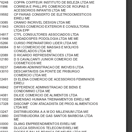
76248   COPPA COIFFEUR INSTITUTO DE BELEZA LTDA ME
11996   CORREIA E PHILLIPS COMERCIO DE ROUPAS E
ACESSORIOS INFANTIS LTDA ME
09592   CP FARIAS CONSERTO DE ELETRODOMESTICOS
EIRELI ME
13085   CRANIO INCRIVEL DESIGN LTDA ME
21843   CROSS COMERCIO EXTERIOR E CONSULTORIA
LTDA EPP
04817   CTFL CONSULTORES ASSOCIADOS LTDA
61948   CUIDADOSPES PODOLOGIA LTDA ME ME
15266   CURSO PREPARATORIO LIDER LTDA ME
36064   D M I COMERCIO DE MASSAS E MOLHOS
CONGELADOS LTDA ME
12089   D RICARDO REPRESENTACOES LTDA ME
02180   D S CAVALCANTI JUNIOR COMERCIO DE
COSMETICOS ME
19237   DAMIAN ADMINISTRACAO DE IMOVEIS LTDA
43010   DESCARTAVEIS DA PONTE DE FRIBURGO
COMERCIO LTDA ME
22491   DI ELENA COMERCIO DE ACESSORIOS FEMININOS
EIRELI
96842   DIFFERENCE ADMINISTRACAO DE BENS E
CONDOMINIO LTDA ME
14081   DILICE COMERCIO DE ALIMENTOS LTDA
21002   DIMENSAO HUMANA TREINAMENTOS EIRELI ME
57328   DISCOMP COM ATACADISTA DE PROD ALIMENTICIOS
LTDA ME
13247   DISTRIBUIDOR
AAAMDOMI
LLENIUM LTDA ME
63860   DISTRIBUIDORA DE GAS SANTOS BARBOSA LTDA
ME
60000   DLANG EMPREENDIMENTOS EIRELI ME
11988   DLUCCA SERVICOS TELECOM EIRELI ME