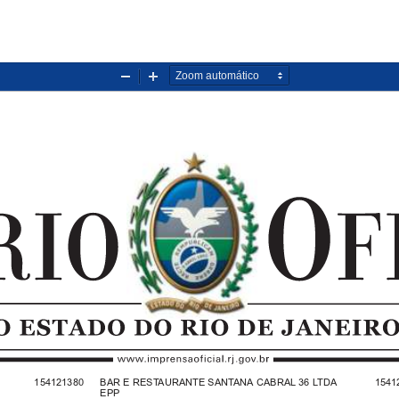
Diminuir
Aumentar
zoom
zoom
154121380   BAR E RESTAURANTE SANTANA CABRAL 36 LTDA
1541
EPP