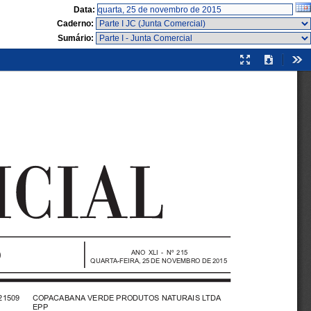
Data:
Caderno:
Sumário:
Modo
Download
Fer
de
apresentação
ANO XLI - Nº 215
QUARTA-FEIRA, 25 DE NOVEMBRO DE 2015
21509   COPACABANA VERDE PRODUTOS NATURAIS LTDA
EPP