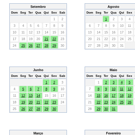
Setembro
Agosto
Dom
Seg
Ter
Qua
Qui
Sex
Sab
Dom
Seg
Ter
Qua
Qui
Sex
1
2
1
2
3
4
3
4
5
6
7
8
9
6
7
8
9
10
11
10
11
12
13
14
15
16
13
14
15
16
17
18
17
18
19
20
21
22
23
20
21
22
23
24
25
24
25
26
27
28
29
30
27
28
29
30
31
Junho
Maio
Dom
Seg
Ter
Qua
Qui
Sex
Sab
Dom
Seg
Ter
Qua
Qui
Sex
1
2
3
1
2
3
4
5
4
5
6
7
8
9
10
7
8
9
10
11
12
11
12
13
14
15
16
17
14
15
16
17
18
19
18
19
20
21
22
23
24
21
22
23
24
25
26
25
26
27
28
29
30
28
29
30
31
Março
Fevereiro