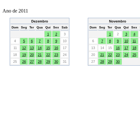
Ano de 2011
Dezembro
Novembro
Dom
Seg
Ter
Qua
Qui
Sex
Sab
Dom
Seg
Ter
Qua
Qui
Sex
1
2
3
1
2
3
4
4
5
6
7
8
9
10
6
7
8
9
10
11
11
12
13
14
15
16
17
13
14
15
16
17
18
18
19
20
21
22
23
24
20
21
22
23
24
25
25
26
27
28
29
30
31
27
28
29
30