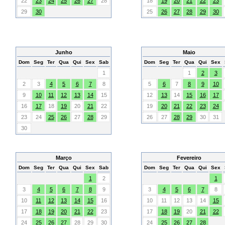
22
23
24
25
26
27
28
18
19
20
21
22
23
29
30
25
26
27
28
29
30
Junho
Maio
Dom
Seg
Ter
Qua
Qui
Sex
Sab
Dom
Seg
Ter
Qua
Qui
Sex
1
1
2
3
2
3
4
5
6
7
8
5
6
7
8
9
10
9
10
11
12
13
14
15
12
13
14
15
16
17
16
17
18
19
20
21
22
19
20
21
22
23
24
23
24
25
26
27
28
29
26
27
28
29
30
31
30
Março
Fevereiro
Dom
Seg
Ter
Qua
Qui
Sex
Sab
Dom
Seg
Ter
Qua
Qui
Sex
1
2
1
3
4
5
6
7
8
9
3
4
5
6
7
8
10
11
12
13
14
15
16
10
11
12
13
14
15
17
18
19
20
21
22
23
17
18
19
20
21
22
24
25
26
27
28
29
30
24
25
26
27
28