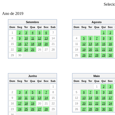
Seleci
Ano de 2019
Setembro
Agosto
Dom
Seg
Ter
Qua
Qui
Sex
Sab
Dom
Seg
Ter
Qua
Qui
Sex
1
2
3
4
5
6
7
1
2
8
9
10
11
12
13
14
4
5
6
7
8
9
15
16
17
18
19
20
21
11
12
13
14
15
16
22
23
24
25
26
27
28
18
19
20
21
22
23
29
30
25
26
27
28
29
30
Junho
Maio
Dom
Seg
Ter
Qua
Qui
Sex
Sab
Dom
Seg
Ter
Qua
Qui
Sex
1
1
2
3
2
3
4
5
6
7
8
5
6
7
8
9
10
9
10
11
12
13
14
15
12
13
14
15
16
17
16
17
18
19
20
21
22
19
20
21
22
23
24
23
24
25
26
27
28
29
26
27
28
29
30
31
30