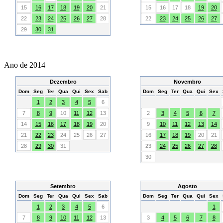
15
16
17
18
19
20
21
15
16
17
18
19
20
22
23
24
25
26
27
28
22
23
24
25
26
27
29
30
31
Ano de 2014
Dezembro
Novembro
Dom
Seg
Ter
Qua
Qui
Sex
Sab
Dom
Seg
Ter
Qua
Qui
Sex
1
2
3
4
5
6
7
8
9
10
11
12
13
2
3
4
5
6
7
14
15
16
17
18
19
20
9
10
11
12
13
14
21
22
23
24
25
26
27
16
17
18
19
20
21
28
29
30
31
23
24
25
26
27
28
30
Setembro
Agosto
Dom
Seg
Ter
Qua
Qui
Sex
Sab
Dom
Seg
Ter
Qua
Qui
Sex
1
2
3
4
5
6
1
7
8
9
10
11
12
13
3
4
5
6
7
8