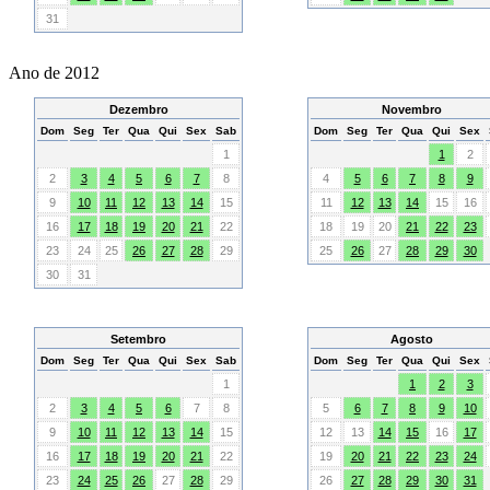
31
Ano de 2012
Dezembro
Novembro
Dom
Seg
Ter
Qua
Qui
Sex
Sab
Dom
Seg
Ter
Qua
Qui
Sex
1
1
2
2
3
4
5
6
7
8
4
5
6
7
8
9
9
10
11
12
13
14
15
11
12
13
14
15
16
16
17
18
19
20
21
22
18
19
20
21
22
23
23
24
25
26
27
28
29
25
26
27
28
29
30
30
31
Setembro
Agosto
Dom
Seg
Ter
Qua
Qui
Sex
Sab
Dom
Seg
Ter
Qua
Qui
Sex
1
1
2
3
2
3
4
5
6
7
8
5
6
7
8
9
10
9
10
11
12
13
14
15
12
13
14
15
16
17
16
17
18
19
20
21
22
19
20
21
22
23
24
23
24
25
26
27
28
29
26
27
28
29
30
31