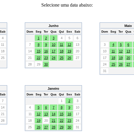
Selecione uma data abaixo:
Junho
Maio
Sab
Dom
Seg
Ter
Qua
Qui
Sex
Sab
Dom
Seg
Ter
Qua
4
1
2
3
4
5
6
11
7
8
9
10
11
12
13
3
4
5
6
18
14
15
16
17
18
19
20
10
11
12
13
25
21
22
23
24
25
26
27
17
18
19
20
28
29
30
24
25
26
27
31
Janeiro
Sab
Dom
Seg
Ter
Qua
Qui
Sex
Sab
7
1
2
3
14
4
5
6
7
8
9
10
21
11
12
13
14
15
16
17
28
18
19
20
21
22
23
24
25
26
27
28
29
30
31