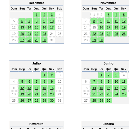
Dezembro
Novembro
Dom
Seg
Ter
Qua
Qui
Sex
Sab
Dom
Seg
Ter
Qua
Qui
Sex
1
2
3
4
1
2
3
4
5
5
6
7
8
9
10
11
7
8
9
10
11
12
12
13
14
15
16
17
18
14
15
16
17
18
19
19
20
21
22
23
24
25
21
22
23
24
25
26
26
27
28
29
30
31
28
29
30
Julho
Junho
Dom
Seg
Ter
Qua
Qui
Sex
Sab
Dom
Seg
Ter
Qua
Qui
Sex
1
2
3
1
2
3
4
4
5
6
7
8
9
10
6
7
8
9
10
11
11
12
13
14
15
16
17
13
14
15
16
17
18
18
19
20
21
22
23
24
20
21
22
23
24
25
25
26
27
28
29
30
31
27
28
29
30
Fevereiro
Janeiro