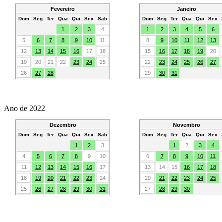
Fevereiro
Janeiro
Dom
Seg
Ter
Qua
Qui
Sex
Sab
Dom
Seg
Ter
Qua
Qui
Sex
1
2
3
4
1
2
3
4
5
6
5
6
7
8
9
10
11
8
9
10
11
12
13
12
13
14
15
16
17
18
15
16
17
18
19
20
19
20
21
22
23
24
25
22
23
24
25
26
27
26
27
28
29
30
31
Ano de 2022
Dezembro
Novembro
Dom
Seg
Ter
Qua
Qui
Sex
Sab
Dom
Seg
Ter
Qua
Qui
Sex
1
2
3
1
2
3
4
4
5
6
7
8
9
10
6
7
8
9
10
11
11
12
13
14
15
16
17
13
14
15
16
17
18
18
19
20
21
22
23
24
20
21
22
23
24
25
25
26
27
28
29
30
31
27
28
29
30