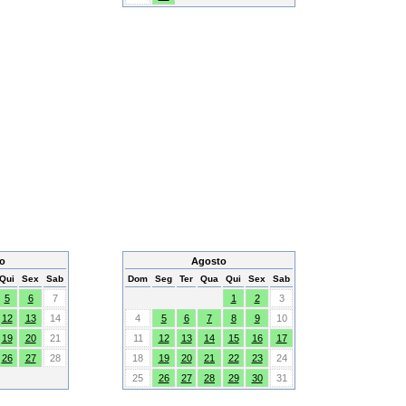
o
Agosto
Qui
Sex
Sab
Dom
Seg
Ter
Qua
Qui
Sex
Sab
5
6
7
1
2
3
12
13
14
4
5
6
7
8
9
10
19
20
21
11
12
13
14
15
16
17
26
27
28
18
19
20
21
22
23
24
25
26
27
28
29
30
31