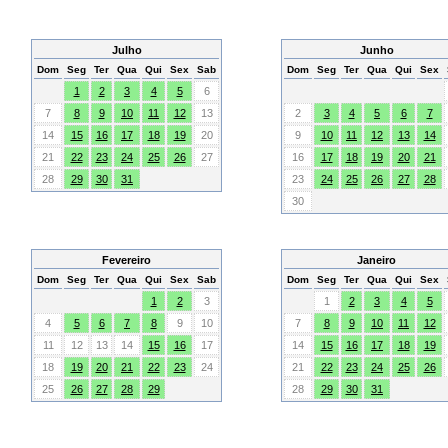
Julho
Junho
Dom
Seg
Ter
Qua
Qui
Sex
Sab
Dom
Seg
Ter
Qua
Qui
Sex
1
2
3
4
5
6
7
8
9
10
11
12
13
2
3
4
5
6
7
14
15
16
17
18
19
20
9
10
11
12
13
14
21
22
23
24
25
26
27
16
17
18
19
20
21
28
29
30
31
23
24
25
26
27
28
30
Fevereiro
Janeiro
Dom
Seg
Ter
Qua
Qui
Sex
Sab
Dom
Seg
Ter
Qua
Qui
Sex
1
2
3
1
2
3
4
5
4
5
6
7
8
9
10
7
8
9
10
11
12
11
12
13
14
15
16
17
14
15
16
17
18
19
18
19
20
21
22
23
24
21
22
23
24
25
26
25
26
27
28
29
28
29
30
31