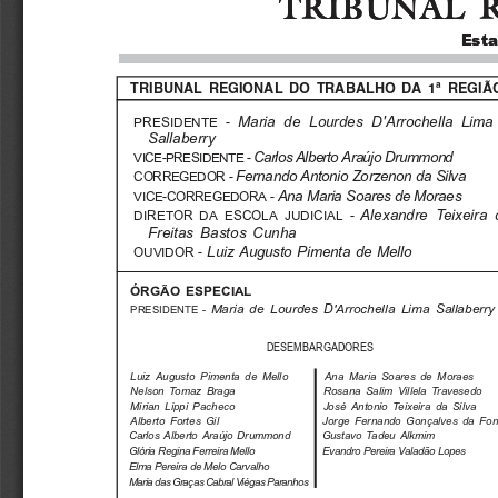
TRIBUNAL 
TRIBUNAL 
Esta
Esta
TRIBUNAL  REGIONAL  DO  TRABALHO  DA  1ª  REGIÃ
Maria   de   Lourdes   D'Arrochella   Lima
PRESIDENTE -
Sallaberry
Carlos Alberto Araújo Drummond
VICE-PRESIDENTE -
Fernando Antonio Zorzenon da Silva
CORREGEDOR -
Ana Maria Soares de Moraes
VICE-CORREGEDORA -
Alexandre  Teixeira  
DIRETOR DA ESCOLA JUDICIAL -
Freitas  Bastos  Cunha
Luiz  Augusto  Pimenta  de  Mello
OUVIDOR -
ÓRGÃO ESPECIAL
Maria  de  Lourdes  D'Arrochella  Lima  Sallaberry
PRESIDENTE -
DESEMBARGADORES
Luiz  Augusto  Pimenta  de  Mello
Ana  Maria  Soares  de  Moraes
Nelson  Tomaz  Braga
Rosana  Salim  Villela  Travesedo
Mirian  Lippi  Pacheco
José  Antonio  Teixeira  da  Silva
Alberto  Fortes  Gil
Jorge  Fernando  Gonçalves  da  Fon
Carlos  Alberto  Araújo  Drummond
Gustavo  Tadeu  Alkmim
Glória Regina Ferreira Mello
Evandro Pereira Valadão Lopes
Elma Pereira de Melo Carvalho
Maria das Graças Cabral Viégas Paranhos