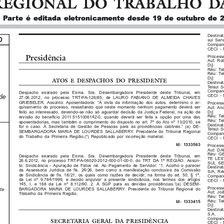
REGIONAL DO TRABALHO DA
REGIONAL DO TRABALHO DA
 Parte é editada eletronicamente desde 19 de outubro de 
 Parte é editada eletronicamente desde 19 de outubro de 
Destinat
O
sul Serv
Compare
CECI - 
Presidência
Process
Aut: Ro
D)]
Réu: Tel
Réu: Te
D)]
ATOS E DESPACHOS DO PRESIDENTE
Destina
Telsul S
Compare
Despacho exarado pela Exma. Sra. Desembargadora Presidente deste Tribunal, em
CECI - 
de
27.06.2012, no processo TRT-PA-126/85, de LAURO FABIANO DE ALMEIDA CHAVES
GRIEBELER. Assunto: Aposentadoria: “À vista da informação dos autos, determino o ar-
Process
quivamento do processo, ressaltando que neste momento nenhum pagamento deverá ser
Aut: An
D)]
feito ao interessado, devendo-se não só aguardar decisão da Justiça Federal, na ação de
Réu: Te
revisão do benefício 2011.5151006142-0, quando deverá ser feita a opção por uma das
Réu: Te
aposentadorias, mas também o cumprimento do disposto no art. 7º do Ato nº 13/2010, se
Destinat
for o caso. À Secretaria de Gestão de Pessoas para as providências cabíveis.” (a) DE-
Telsul S
SEMBARGADORA MARIA DE LOURDES SALLABERRY. Presidente do Tribunal Regional
Compare
do Trabalho da Primeira Região.(*) Republicado por incorreção material.
CECI - 
Id: 1333563
Process
Aut: DA
Réu: G
Despacho exarado pela Exma. Sra. Desembargadora Presidente deste Tribunal, em
TE LEST
26.6.2012, no processo TRT-PA-06020-2012-000-01-00-0, do TRT DA 1ª REGIÃO. Assun-
SUL SER
to: Sindicância - Apuração de Fatos rel. Ao Pagamento de Servidor: “1. Acolho o parecer
Destin
da Assessoria Jurídica de fls. 24/26, bem como a manifestação conclusiva da Comissão
S/A, R
de Sindicância de fls. 18/21, os quais como razões de decidir, na forma do art. 50, § 1º,
Compare
da Lei nº 9.784/1999, e decido arquivar a presente sindicância, nos termos dos artigos
CECI - 
145, I, e 168 da Lei nº 8.112/90. 2. À SGP para as devidas providências.”(a) DESEM-
Process
BARGADORA MARIA DE LOURDES SALLABERRY. Presidente do Tribunal Regional do
te
Aut: Jo
Trabalho da Primeira Região.
Réu: Tel
Réu: Te
Id: 1333415
D)]
Destinat
S.A.
Compare
SECRETARIA GERAL DA PRESIDÊNCIA
CECI - 