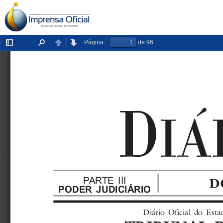
Página:
de 96
Exibir/ocultar
Localizar
Anterior
Próxima
painel
PARTE III
PODER JUDICIÁRIO
Diário  Oficial  do  E