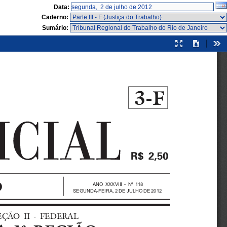
Data:
Caderno:
Sumário:
Modo
Download
Fer
de
apresentação
3-F

ANO XXXVIII - Nº 118
SEGUNDA-FEIRA, 2 DE JULHO DE 2012
  SEÇÃO  II  -  FEDERAL