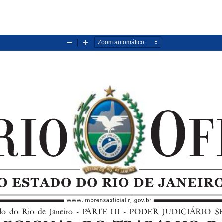
Diminuir
Aumentar
zoom
zoom
stado  do  Rio  de  Janeiro  -  PARTE  III  -  PODER  JUDICIÁRIO