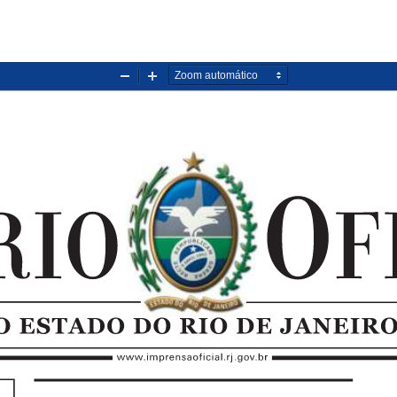
Diminuir
Aumentar
zoom
zoom