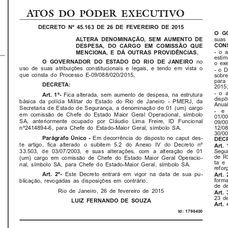
ATOS DO PODER EXECUTIVO
DECRETO Nº 45.163 DE 26 DE FEVEREIRO DE 2015
O G
suas 
ALTERA DENOMINAÇÃO, SEM AUMENTO DE
CON
DESPESA, DO CARGO EM COMISSÃO QUE
- o a
MENCIONA, E DÁ OUTRAS PROVIDÊNCIAS.
estim
no
O GOVERNADOR DO ESTADO DO RIO DE JANEIRO
o exe
uso de suas atribuições constitucionais e legais, e tendo em vista o
- o D
que consta do Processo E-09/088/020/2015,
sobre
para 
DECRETA:
2015;
- o a
Fica alterada, sem aumento de despesa, na estrutura
Art. 1º-
disp
básica da polícia Militar do Estado do Rio de Janeiro - PMERJ, da
Anua
Secretaria de Estado de Segurança, a denominação de 01 (um) cargo
-  e 
em comissão de Chefe do Estado Maior Geral Operacional, símbolo
01/00
SA, anteriormente ocupado por Cláudio Lima Freire, ID Funcional
09/00
12/08
nº2414894-6, para Chefe do Estado-Maior Geral, símbolo SA.
30/00
Em decorrência do disposto no caput des-
Parágrafo Único -
DEC
te artigo, fica alterado o subitem 5.2 do Anexo IV do Decreto nº
Art. 
33.503, de 03/07/2003, e suas alterações, com a alteração de 01
Segur
de R$
(um) cargo em comissão de Chefe do Estado Maior Geral Operacio-
ta e 
nal, símbolo SA, para Chefe do Estado-Maior Geral, símbolo SA.
refor
Este Decreto entrará em vigor na data de sua pu-
Art. 2º-
Art. 
for
blicação, revogadas as disposições em contrário.
de d
Rio de Janeiro, 26 de fevereiro de 2015
Art. 
23 de
LUIZ FERNANDO DE SOUZA
Art. 
Id: 1798400