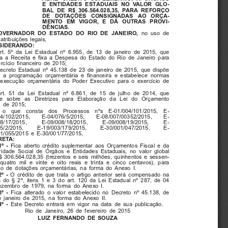
E ENTIDADES ESTADUAIS NO VALOR GLO-
BAL DE R$ 306.564.028,35, PARA REFORÇO
DE DOTAÇÕES CONSIGNADAS AO ORÇA-
MENTO EM VIGOR, E DÁ OUTRAS PROVI-
DÊNCIAS.
no uso de
OVERNADOR DO ESTADO DO RIO DE JANEIRO,
atribuições legais,
SIDERANDO:
rt. 5º da Lei Estadual nº 6.955, de 13 de janeiro de 2015, que
a a Receita e fixa a Despesa do Estado do Rio de Janeiro para
rcício financeiro de 2015;
ecreto Estadual nº 45.138 de 23 de janeiro de 2015, que dispõe
 a programação orçamentária e financeira e estabelece normas
execução orçamentária do Poder Executivo para o exercício de
rt. 51 da Lei Estadual nº 6.861, de 15 de julho de 2014, que
õe sobre as Diretrizes para Elaboração da Lei do Orçamento
l de 2015;
 o  que  consta  dos  Processos  nºs  E-01/004/101/2015,  E-
4/102/2015,    E-04/076/5/2015,    E-08/007/00352/2015,    E-
8/17/2015,
E-09/008/18/2015,
E-09/008/19/2015,
E-
5/2/2015,
E-19/003/179/2015,
E-30/001/047/2015,
E-
1/055/2015 e E-30/001/77/2015,
RETA:
Fica aberto crédito suplementar aos Orçamentos Fiscal e da
1º -
idade Social de Órgãos e Entidades Estaduais, no valor global
 306.564.028,35 (trezentos e seis milhões, quinhentos e sessen-
quatro mil e vinte e oito reais e trinta e cinco centavos), para
ço de dotações orçamentárias, na forma do Anexo I.
O crédito de que trata o artigo anterior será compensado na
2º -
mado§2º,itens1e3doart.120daLeiEst
adual nº 287, de 04
ezembro de 1979, na forma do Anexo I.
Fica alterado o valor estabelecido no Decreto nº 45.138, de
3º -
 janeiro de 2015, na forma do Anexo II.
Este Decreto entrará em vigor na data de sua publicação.
4º -
Rio de Janeiro, 26 de fevereiro de 2015
LUIZ FERNANDO DE SOUZA