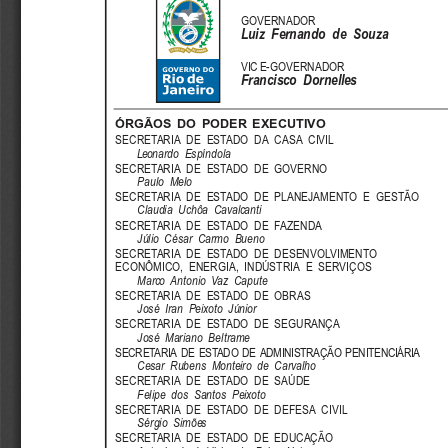
GOVERNADOR
Luiz  Fernando  de  Souza
VIC E-GOVERNADOR
Francisco  Dornelles
ÓRGÃOS DO PODER EXECUTIVO
SECRETARIA  DE  ESTADO  DA  CASA  CIVIL
Leonardo  Espíndola
SECRETARIA  DE  ESTADO  DE  GOVERNO
Paulo  Melo
SECRETARIA  DE  ESTADO  DE  PLANEJAMENTO  E  GESTÃO
Claudia  Uchôa  Cavalcanti
SECRETARIA  DE  ESTADO  DE  FAZENDA
Júlio  César  Carmo  Bueno
SECRETARIA  DE  ESTADO  DE  DESENVOLVIMENTO
ECONÔMICO,  ENERGIA,  INDÚSTRIA  E  SERVIÇOS
Marco  Antonio  Vaz  Capute
SECRETARIA  DE  ESTADO  DE  OBRAS
José  Iran  Peixoto  Júnior
SECRETARIA  DE  ESTADO  DE  SEGURANÇA
José  Mariano  Bel trame
SECRETARIA  DE  ESTADO  DE  ADMINISTRAÇÃO  PENITENCIÁRIA
Cesar  Rubens  Monteiro  de  Carvalho
SECRETARIA  DE  ESTADO  DE  SAÚDE
Felipe  dos  Santos  Peixoto
SECRETARIA  DE  ESTADO  DE  DEFESA  CIVIL
Sérgio  Simões
SECRETARIA  DE  ESTADO  DE  EDUCAÇÃO