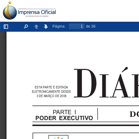
Página:
de 36
Exibir/ocultar
Localizar
Anterior
Próxima
painel
ESTA PARTE É EDITADA
ELETRONICAMENTE DESDE
3 DE MARÇO DE 2008
PARTE I
PODER EXECUTIVO