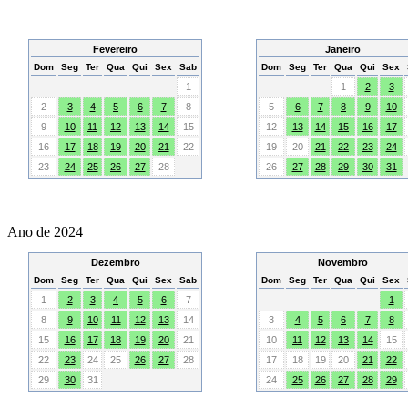
Fevereiro
Janeiro
Dom
Seg
Ter
Qua
Qui
Sex
Sab
Dom
Seg
Ter
Qua
Qui
Sex
1
1
2
3
2
3
4
5
6
7
8
5
6
7
8
9
10
9
10
11
12
13
14
15
12
13
14
15
16
17
16
17
18
19
20
21
22
19
20
21
22
23
24
23
24
25
26
27
28
26
27
28
29
30
31
Ano de 2024
Dezembro
Novembro
Dom
Seg
Ter
Qua
Qui
Sex
Sab
Dom
Seg
Ter
Qua
Qui
Sex
1
2
3
4
5
6
7
1
8
9
10
11
12
13
14
3
4
5
6
7
8
15
16
17
18
19
20
21
10
11
12
13
14
15
22
23
24
25
26
27
28
17
18
19
20
21
22
29
30
31
24
25
26
27
28
29