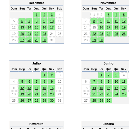
Dezembro
Novembro
Dom
Seg
Ter
Qua
Qui
Sex
Sab
Dom
Seg
Ter
Qua
Qui
Sex
1
2
3
4
1
2
3
4
5
5
6
7
8
9
10
11
7
8
9
10
11
12
12
13
14
15
16
17
18
14
15
16
17
18
19
19
20
21
22
23
24
25
21
22
23
24
25
26
26
27
28
29
30
31
28
29
30
Julho
Junho
Dom
Seg
Ter
Qua
Qui
Sex
Sab
Dom
Seg
Ter
Qua
Qui
Sex
1
2
3
1
2
3
4
4
5
6
7
8
9
10
6
7
8
9
10
11
11
12
13
14
15
16
17
13
14
15
16
17
18
18
19
20
21
22
23
24
20
21
22
23
24
25
25
26
27
28
29
30
31
27
28
29
30
Fevereiro
Janeiro