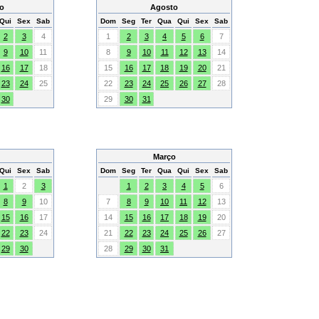
o
Agosto
Qui
Sex
Sab
Dom
Seg
Ter
Qua
Qui
Sex
Sab
2
3
4
1
2
3
4
5
6
7
9
10
11
8
9
10
11
12
13
14
16
17
18
15
16
17
18
19
20
21
23
24
25
22
23
24
25
26
27
28
30
29
30
31
Março
Qui
Sex
Sab
Dom
Seg
Ter
Qua
Qui
Sex
Sab
1
2
3
1
2
3
4
5
6
8
9
10
7
8
9
10
11
12
13
15
16
17
14
15
16
17
18
19
20
22
23
24
21
22
23
24
25
26
27
29
30
28
29
30
31