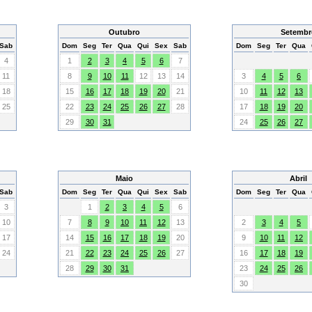
Outubro
Setembr
Sab
Dom
Seg
Ter
Qua
Qui
Sex
Sab
Dom
Seg
Ter
Qua
4
1
2
3
4
5
6
7
11
8
9
10
11
12
13
14
3
4
5
6
18
15
16
17
18
19
20
21
10
11
12
13
25
22
23
24
25
26
27
28
17
18
19
20
29
30
31
24
25
26
27
Maio
Abril
Sab
Dom
Seg
Ter
Qua
Qui
Sex
Sab
Dom
Seg
Ter
Qua
3
1
2
3
4
5
6
10
7
8
9
10
11
12
13
2
3
4
5
17
14
15
16
17
18
19
20
9
10
11
12
24
21
22
23
24
25
26
27
16
17
18
19
28
29
30
31
23
24
25
26
30