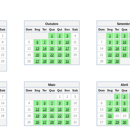
Outubro
Setembr
Sab
Dom
Seg
Ter
Qua
Qui
Sex
Sab
Dom
Seg
Ter
Qua
1
1
2
3
4
1
2
3
8
5
6
7
8
9
10
11
7
8
9
10
15
12
13
14
15
16
17
18
14
15
16
17
22
19
20
21
22
23
24
25
21
22
23
24
29
26
27
28
29
30
31
28
29
30
Maio
Abril
Sab
Dom
Seg
Ter
Qua
Qui
Sex
Sab
Dom
Seg
Ter
Qua
7
1
2
3
1
2
14
4
5
6
7
8
9
10
6
7
8
9
21
11
12
13
14
15
16
17
13
14
15
16
28
18
19
20
21
22
23
24
20
21
22
23
25
26
27
28
29
30
31
27
28
29
30