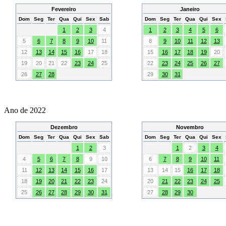
Fevereiro
Janeiro
Dom
Seg
Ter
Qua
Qui
Sex
Sab
Dom
Seg
Ter
Qua
Qui
Sex
1
2
3
4
1
2
3
4
5
6
5
6
7
8
9
10
11
8
9
10
11
12
13
12
13
14
15
16
17
18
15
16
17
18
19
20
19
20
21
22
23
24
25
22
23
24
25
26
27
26
27
28
29
30
31
Ano de 2022
Dezembro
Novembro
Dom
Seg
Ter
Qua
Qui
Sex
Sab
Dom
Seg
Ter
Qua
Qui
Sex
1
2
3
1
2
3
4
4
5
6
7
8
9
10
6
7
8
9
10
11
11
12
13
14
15
16
17
13
14
15
16
17
18
18
19
20
21
22
23
24
20
21
22
23
24
25
25
26
27
28
29
30
31
27
28
29
30