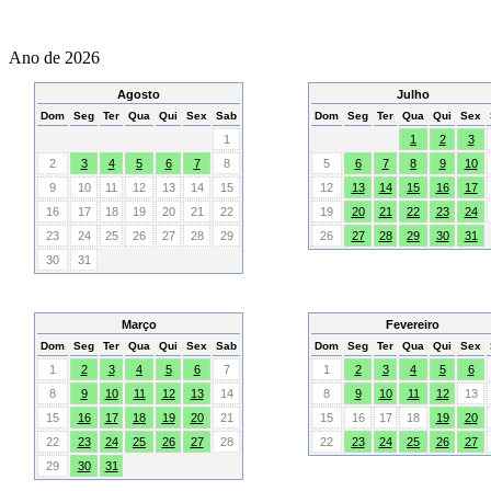
Ano de 2026
Agosto
Julho
Dom
Seg
Ter
Qua
Qui
Sex
Sab
Dom
Seg
Ter
Qua
Qui
Sex
1
1
2
3
2
3
4
5
6
7
8
5
6
7
8
9
10
9
10
11
12
13
14
15
12
13
14
15
16
17
16
17
18
19
20
21
22
19
20
21
22
23
24
23
24
25
26
27
28
29
26
27
28
29
30
31
30
31
Março
Fevereiro
Dom
Seg
Ter
Qua
Qui
Sex
Sab
Dom
Seg
Ter
Qua
Qui
Sex
1
2
3
4
5
6
7
1
2
3
4
5
6
8
9
10
11
12
13
14
8
9
10
11
12
13
15
16
17
18
19
20
21
15
16
17
18
19
20
22
23
24
25
26
27
28
22
23
24
25
26
27
29
30
31