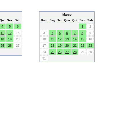
Março
Qui
Sex
Sab
Dom
Seg
Ter
Qua
Qui
Sex
Sab
4
5
6
1
2
11
12
13
3
4
5
6
7
8
9
18
19
20
10
11
12
13
14
15
16
25
26
27
17
18
19
20
21
22
23
24
25
26
27
28
29
30
31