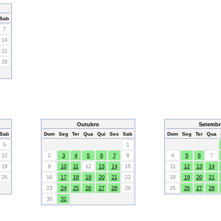
Sab
7
14
21
28
Outubro
Setembr
Sab
Dom
Seg
Ter
Qua
Qui
Sex
Sab
Dom
Seg
Ter
Qua
5
1
12
2
3
4
5
6
7
8
4
5
6
7
19
9
10
11
12
13
14
15
11
12
13
14
26
16
17
18
19
20
21
22
18
19
20
21
23
24
25
26
27
28
29
25
26
27
28
30
31