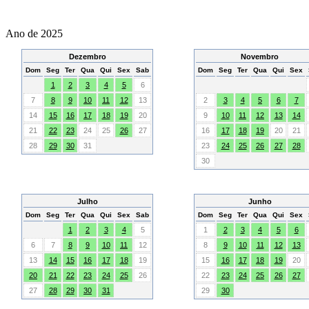
Ano de 2025
Dezembro
Novembro
Dom
Seg
Ter
Qua
Qui
Sex
Sab
Dom
Seg
Ter
Qua
Qui
Sex
1
2
3
4
5
6
7
8
9
10
11
12
13
2
3
4
5
6
7
14
15
16
17
18
19
20
9
10
11
12
13
14
21
22
23
24
25
26
27
16
17
18
19
20
21
28
29
30
31
23
24
25
26
27
28
30
Julho
Junho
Dom
Seg
Ter
Qua
Qui
Sex
Sab
Dom
Seg
Ter
Qua
Qui
Sex
1
2
3
4
5
1
2
3
4
5
6
6
7
8
9
10
11
12
8
9
10
11
12
13
13
14
15
16
17
18
19
15
16
17
18
19
20
20
21
22
23
24
25
26
22
23
24
25
26
27
27
28
29
30
31
29
30