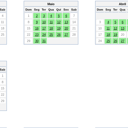
Maio
Abril
Sab
Dom
Seg
Ter
Qua
Qui
Sex
Sab
Dom
Seg
Ter
Qua
4
1
2
3
4
5
6
7
11
8
9
10
11
12
13
14
3
4
5
6
18
15
16
17
18
19
20
21
10
11
12
13
25
22
23
24
25
26
27
28
17
18
19
20
29
30
31
24
25
26
27
Sab
1
8
15
22
29