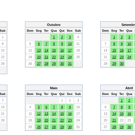
Outubro
Setembr
Sab
Dom
Seg
Ter
Qua
Qui
Sex
Sab
Dom
Seg
Ter
Qua
1
1
2
3
4
1
2
3
8
5
6
7
8
9
10
11
7
8
9
10
15
12
13
14
15
16
17
18
14
15
16
17
22
19
20
21
22
23
24
25
21
22
23
24
29
26
27
28
29
30
31
28
29
30
Maio
Abril
Sab
Dom
Seg
Ter
Qua
Qui
Sex
Sab
Dom
Seg
Ter
Qua
7
1
2
3
1
2
14
4
5
6
7
8
9
10
6
7
8
9
21
11
12
13
14
15
16
17
13
14
15
16
28
18
19
20
21
22
23
24
20
21
22
23
25
26
27
28
29
30
31
27
28
29
30