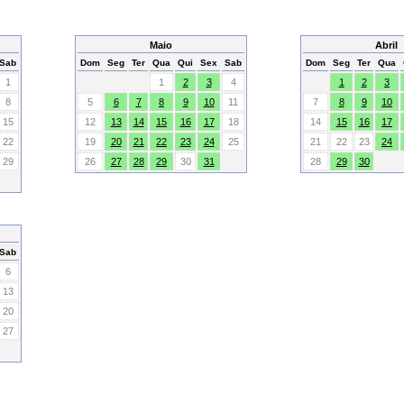
Maio
Abril
Sab
Dom
Seg
Ter
Qua
Qui
Sex
Sab
Dom
Seg
Ter
Qua
1
1
2
3
4
1
2
3
8
5
6
7
8
9
10
11
7
8
9
10
15
12
13
14
15
16
17
18
14
15
16
17
22
19
20
21
22
23
24
25
21
22
23
24
29
26
27
28
29
30
31
28
29
30
Sab
6
13
20
27