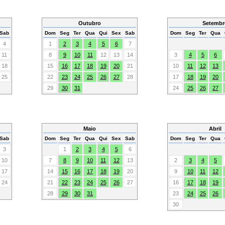
Outubro
Setembr
Sab
Dom
Seg
Ter
Qua
Qui
Sex
Sab
Dom
Seg
Ter
Qua
4
1
2
3
4
5
6
7
11
8
9
10
11
12
13
14
3
4
5
6
18
15
16
17
18
19
20
21
10
11
12
13
25
22
23
24
25
26
27
28
17
18
19
20
29
30
31
24
25
26
27
Maio
Abril
Sab
Dom
Seg
Ter
Qua
Qui
Sex
Sab
Dom
Seg
Ter
Qua
3
1
2
3
4
5
6
10
7
8
9
10
11
12
13
2
3
4
5
17
14
15
16
17
18
19
20
9
10
11
12
24
21
22
23
24
25
26
27
16
17
18
19
28
29
30
31
23
24
25
26
30