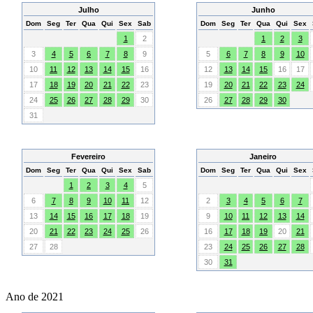
Julho
Junho
Dom
Seg
Ter
Qua
Qui
Sex
Sab
Dom
Seg
Ter
Qua
Qui
Sex
1
2
1
2
3
3
4
5
6
7
8
9
5
6
7
8
9
10
10
11
12
13
14
15
16
12
13
14
15
16
17
17
18
19
20
21
22
23
19
20
21
22
23
24
24
25
26
27
28
29
30
26
27
28
29
30
31
Fevereiro
Janeiro
Dom
Seg
Ter
Qua
Qui
Sex
Sab
Dom
Seg
Ter
Qua
Qui
Sex
1
2
3
4
5
6
7
8
9
10
11
12
2
3
4
5
6
7
13
14
15
16
17
18
19
9
10
11
12
13
14
20
21
22
23
24
25
26
16
17
18
19
20
21
27
28
23
24
25
26
27
28
30
31
Ano de 2021