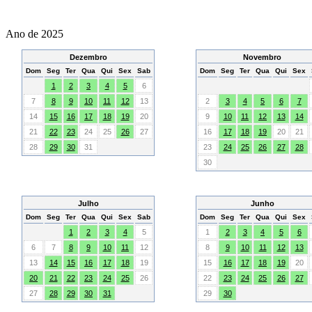
Ano de 2025
Dezembro
Novembro
Dom
Seg
Ter
Qua
Qui
Sex
Sab
Dom
Seg
Ter
Qua
Qui
Sex
1
2
3
4
5
6
7
8
9
10
11
12
13
2
3
4
5
6
7
14
15
16
17
18
19
20
9
10
11
12
13
14
21
22
23
24
25
26
27
16
17
18
19
20
21
28
29
30
31
23
24
25
26
27
28
30
Julho
Junho
Dom
Seg
Ter
Qua
Qui
Sex
Sab
Dom
Seg
Ter
Qua
Qui
Sex
1
2
3
4
5
1
2
3
4
5
6
6
7
8
9
10
11
12
8
9
10
11
12
13
13
14
15
16
17
18
19
15
16
17
18
19
20
20
21
22
23
24
25
26
22
23
24
25
26
27
27
28
29
30
31
29
30