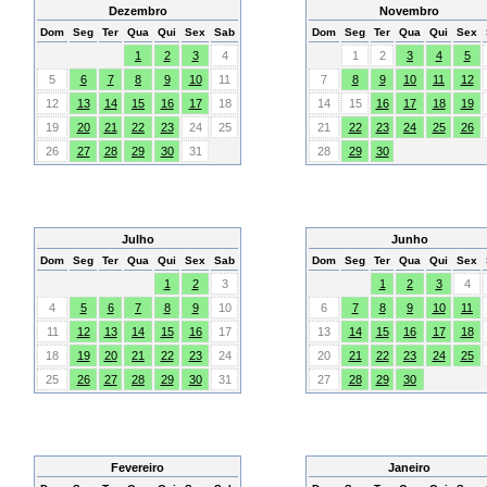
Dezembro
Novembro
Dom
Seg
Ter
Qua
Qui
Sex
Sab
Dom
Seg
Ter
Qua
Qui
Sex
1
2
3
4
1
2
3
4
5
5
6
7
8
9
10
11
7
8
9
10
11
12
12
13
14
15
16
17
18
14
15
16
17
18
19
19
20
21
22
23
24
25
21
22
23
24
25
26
26
27
28
29
30
31
28
29
30
Julho
Junho
Dom
Seg
Ter
Qua
Qui
Sex
Sab
Dom
Seg
Ter
Qua
Qui
Sex
1
2
3
1
2
3
4
4
5
6
7
8
9
10
6
7
8
9
10
11
11
12
13
14
15
16
17
13
14
15
16
17
18
18
19
20
21
22
23
24
20
21
22
23
24
25
25
26
27
28
29
30
31
27
28
29
30
Fevereiro
Janeiro