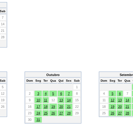
Sab
7
14
21
28
Outubro
Setembr
Sab
Dom
Seg
Ter
Qua
Qui
Sex
Sab
Dom
Seg
Ter
Qua
5
1
12
2
3
4
5
6
7
8
4
5
6
7
19
9
10
11
12
13
14
15
11
12
13
14
26
16
17
18
19
20
21
22
18
19
20
21
23
24
25
26
27
28
29
25
26
27
28
30
31