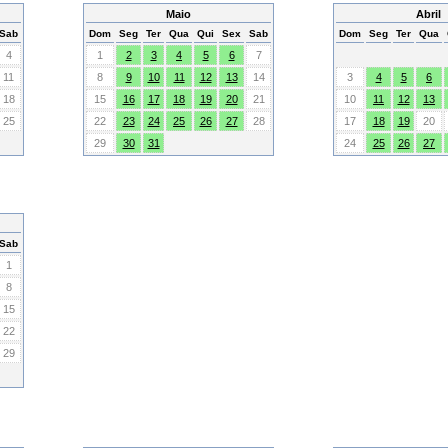
Maio
Abril
Sab
Dom
Seg
Ter
Qua
Qui
Sex
Sab
Dom
Seg
Ter
Qua
4
1
2
3
4
5
6
7
11
8
9
10
11
12
13
14
3
4
5
6
18
15
16
17
18
19
20
21
10
11
12
13
25
22
23
24
25
26
27
28
17
18
19
20
29
30
31
24
25
26
27
Sab
1
8
15
22
29