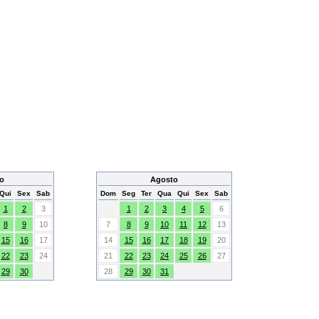
o
Agosto
Qui
Sex
Sab
Dom
Seg
Ter
Qua
Qui
Sex
Sab
1
2
3
1
2
3
4
5
6
8
9
10
7
8
9
10
11
12
13
15
16
17
14
15
16
17
18
19
20
22
23
24
21
22
23
24
25
26
27
29
30
28
29
30
31