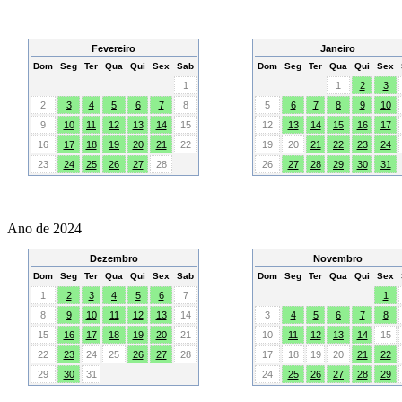
Fevereiro
Janeiro
Dom
Seg
Ter
Qua
Qui
Sex
Sab
Dom
Seg
Ter
Qua
Qui
Sex
1
1
2
3
2
3
4
5
6
7
8
5
6
7
8
9
10
9
10
11
12
13
14
15
12
13
14
15
16
17
16
17
18
19
20
21
22
19
20
21
22
23
24
23
24
25
26
27
28
26
27
28
29
30
31
Ano de 2024
Dezembro
Novembro
Dom
Seg
Ter
Qua
Qui
Sex
Sab
Dom
Seg
Ter
Qua
Qui
Sex
1
2
3
4
5
6
7
1
8
9
10
11
12
13
14
3
4
5
6
7
8
15
16
17
18
19
20
21
10
11
12
13
14
15
22
23
24
25
26
27
28
17
18
19
20
21
22
29
30
31
24
25
26
27
28
29