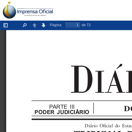
Página:
de 72
Exibir/ocultar
Localizar
Anterior
Próxima
painel
PARTE III
PODER JUDICIÁRIO
Diário  Oficial  do  E