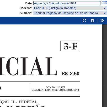
Data:
Caderno:
Sumário:
Modo
Download
Fer
de
apresentação
3-F

ANO XL - Nº 201
SEGUNDA-FEIRA, 27 DE OUTUBRO DE 2014
  SEÇÃO  II  -  FEDERAL