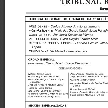
TRIBUNAL 
TRIBUNAL 
Esta
Esta
TRIBUNAL  REGIONAL  DO  TRABALHO  DA  1ª  REGIÃ
Carlos  Alberto  Araujo  Drummond
PRESIDENTE -
Maria das Graças Cabral Viegas Paranh
VICE-PRESIDENTE -
Ana Maria Soares de Moraes
CORREGEDORA -
Gloria Regina Ferreira Mello
VICE-CORREGEDORA -
Evandro  Pereira  Valad
DIRETOR DA ESCOLA JUDICIAL -
Lopes
Edith  Maria  Corrêa  Tourinho
OUVIDORA -
ÓRGÃO ESPECIAL
Carlos  Alberto  Araujo  Drummond
PRESIDENTE -
DESEMBARGADORES
Nelson  Tomaz  Braga
José  Antonio  Teixeira  da  Silva
Jorge  Fernando  Gonçalves  da  Fon
Glória  Regina  Ferreira  Mello
Maria  das  Graças  Cabral  Viegas
Gustavo  Tadeu  Alkmim
Paranhos
Alexandre  Teixeira  de  Freitas  Bas
José  da  Fonseca  Martins  Junior
Cunha
Tania  da  Silva  Garcia
Roque  Lucarelli  Dattoli
Ana  Maria  Soares  de  Moraes
Marcelo  Augusto  Souto  de  Oliveira
Fernando  Antonio  Zorzenon  da  Silva
Mário  Sérgio  Medeiros  Pinheiro
José  Nascimento  Araujo  Neto
SEÇÕES ESPECIALIZADAS