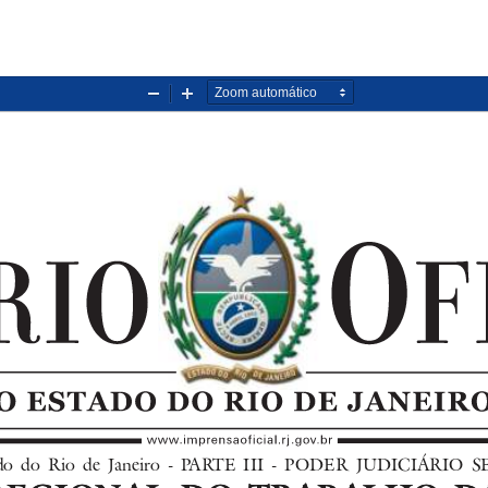
Diminuir
Aumentar
zoom
zoom
stado  do  Rio  de  Janeiro  -  PARTE  III  -  PODER  JUDICIÁRIO