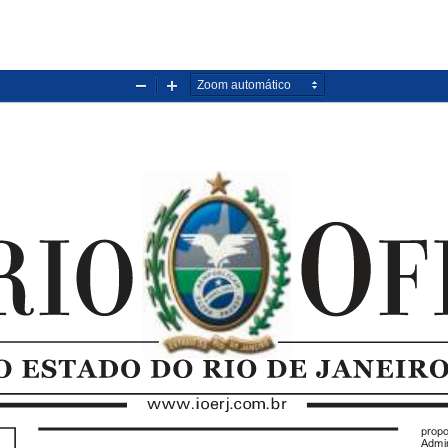
Diminuir
Aumentar
zoom
zoom
propo
Admin