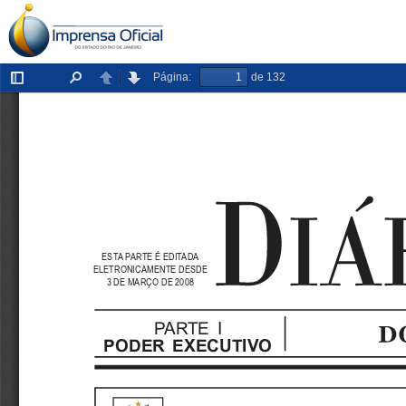
Página:
de 132
Exibir/ocultar
Localizar
Anterior
Próxima
painel
ESTA PARTE É EDITADA
ELETRONICAMENTE DESDE
3 DE MARÇO DE 2008
PARTE I
PODER EXECUTIVO