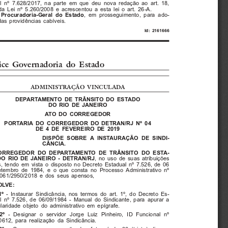
l nº 7.628/2017, na parte em que deu nova redação ao art. 18,
da Lei nº 5.260/2008 e acrescentou a esta lei o art. 26-A.
 Procuradoria-Geral do Estado
, em prosseguimento, para ado-
as providências cabíveis.
Id: 2161666
ice Governadoria do Estado
ADMINISTRAÇÃO VINCULADA
DEPARTAMENTO DE TRÂNSITO DO ESTADO
DO RIO DE JANEIRO
ATO DO CORREGEDOR
PORTARIA DO CORREGEDOR DO DETRAN/RJ Nº 04
DE 4 DE FEVEREIRO DE 2019
DISPÕE SOBRE A INSTAURAÇÃO DE SINDI-
CÂNCIA.
ORREGEDOR DO DEPARTAMENTO DE TRÂNSITO DO ESTA-
O RIO DE JANEIRO - DETRAN/RJ
, no uso de suas atribuições
s, tendo em vista o disposto no Decreto Estadual nº 7.526, de 06
tembro de 1984, e o que consta no Processo Administrativo nº
/061/2950/2018 e dos seus apensos,
OLVE:
- Instaurar Sindicância, nos termos do art. 1º, do Decreto Es-
1º
l nº 7.526, de 06/09/1984 - Manual do Sindicante, para apurar a
ularidade objeto do administrativo em epígrafe.
2º
- Designar o servidor Jorge Luiz Pinheiro, ID Funcional nº
612, para realização da Sindicância.