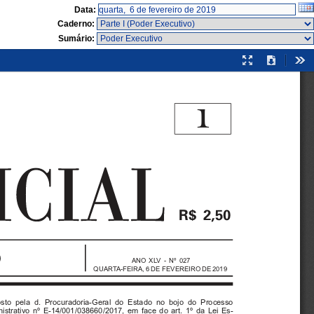
Data:
Caderno:
Sumário:
Modo
Download
Fer
de
apresentação
1

ANO XLV - Nº 027
QUARTA-FEIRA, 6 DE FEVEREIRO DE 2019
sto pela d. Procuradoria-Geral do Estado no bojo do Processo
istrativo nº E-14/001/038660/2017, em face do art. 1º da Lei Es-