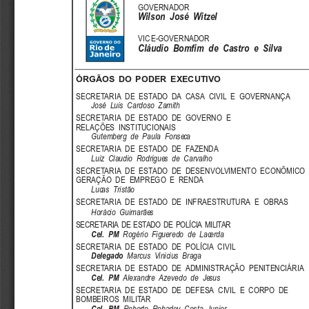
GOVERNADOR
Wilson  José  Witzel
VIC E-GOVERNADOR
Cláudio  Bomfim  de  Castro  e  Silva
ÓRGÃOS DO PODER EXECUTIVO
SECRETARIA  DE  ESTADO  DA  CASA  CIVIL  E  GOVERNANÇA
José  Luis  Cardoso  Zamith
SECRETARIA  DE  ESTADO  DE  GOVERNO  E
RELAÇÕES  INSTITUCIONAIS
Gutemberg  de  Paula  Fonseca
SECRETARIA  DE  ESTADO  DE  FAZENDA
Luiz  Claudio  Rodrigues  de  Carvalho
SECRETARIA  DE  ESTADO  DE  DESENVOLVIMENTO  ECONÕMICO  
GERAÇÃO  DE  EMPREGO  E  RENDA
Lucas  Tristão
SECRETARIA  DE  ESTADO  DE  INFRAESTRUTURA  E  OBRAS
Horácio  Guimarães
SECRETARIA  DE  ESTADO  DE  POLÍCIA  MILITAR
Cel.  PM
Rogério  Figueredo  de  Lacerda
SECRETARIA  DE  ESTADO  DE  POLÍCIA  CIVIL
Delegado
Marcus  Vinicius  Braga
SECRETARIA  DE  ESTADO  DE  ADMINISTRAÇÃO  PENITENCIÁRIA
Cel.  PM
Alexandre  Azevedo  de  Jesus
SECRETARIA  DE  ESTADO  DE  DEFESA  CIVIL  E  CORPO  DE
BOMBEIROS  MILITAR