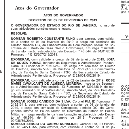
tadua
§8º, 
Atos do Governador
À d.
ção d
‘ATOS DO GOVERNADOR
DECRETOS DE 05 DE FEVEREIRO DE 2019
O GOVERNADOR DO ESTADO DO RIO DE JANEIRO,
no uso de
suas atribuições constitucionais e legais,
RESOLVE:
V
para exercer, com valida-
NOMEAR ROBERTO CONSTANTE FILHO
de a contar de 01 de fevereiro de 2019, o cargo em comissão de
Diretor, símbolo DG, da Subsecretaria de Comunicação Social, da Se-
cretaria de Estado da Casa Civil e Governança, em vaga resultante
da transformação estabelecida pelo Decreto nº 46.544, de 01/01/2019.
Processo nº E-12/207/243/2019.
EXONERAR,
com validade a contar de 02 de janeiro de 2019,
JOTA
, Inspetor de Segurança e Administração Peniten-
DE SOUZA TOMAZ
ciária, ID Funcional nº 1976521-5, do cargo em comissão de Diretor
de Diretoria, símbolo VP-3, da Diretoria de Produção e Comercializa-
E
ção, da Fundação Santa Cabrini - FSC, da Secretaria de Estado de
Administração Penitenciária. Processo nº E-21/001/002/2019.
, com validade a contar de 02 de janeiro de 2019,
EXONERAR
ROSE
, Inspetor de Seguran-
MARIE CAVALCANTI DE ALMEIDA MOREIRA
O C
ça e Administração Penitenciária, ID Funcional nº 4393488-9, do car-
DO D
go em comissão de Vice-Presidente, símbolo VP-3, da Vice Presidên-
legai
cia, da Fundação Santa Cabrini - FSC, da Secretaria de Estado de
de se
Administração Penitenciária. Processo nº E-21/001/002/2019.
E-12
NOMEAR JOSELI CANDIDO DA SILVA,
Coronel PM, ID Funcional nº
RES
2492134-3, para exercer, com validade a contar de 01 de janeiro de
2019, o cargo em comissão de Corregedor, símbolo DG, da Corre-
Art. 
gedoria Interna da Polícia Militar, da Secretaria de Estado de Polícia
tadua
Militar, em vaga resultante da transformação estabelecida pelo Decre-
irreg
to  nº  46.544,  de  01  de  janeiro  de  2019.  Processo  nº  E-
09/088/39/2019.
Art. 
Coronel PM, ID Funcio-
NOMEAR SÉRGIO DO CARMO SCHALIONI,
43840
nal nº 2427153-5, para exercer, com validade a contar de 01 de ja-