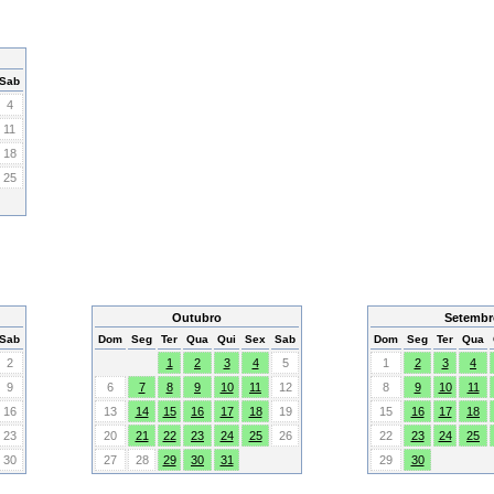
Sab
4
11
18
25
Outubro
Setembr
Sab
Dom
Seg
Ter
Qua
Qui
Sex
Sab
Dom
Seg
Ter
Qua
2
1
2
3
4
5
1
2
3
4
9
6
7
8
9
10
11
12
8
9
10
11
16
13
14
15
16
17
18
19
15
16
17
18
23
20
21
22
23
24
25
26
22
23
24
25
30
27
28
29
30
31
29
30