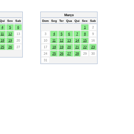
Março
Qui
Sex
Sab
Dom
Seg
Ter
Qua
Qui
Sex
Sab
4
5
6
1
2
11
12
13
3
4
5
6
7
8
9
18
19
20
10
11
12
13
14
15
16
25
26
27
17
18
19
20
21
22
23
24
25
26
27
28
29
30
31