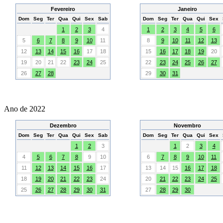
Fevereiro
Janeiro
Dom
Seg
Ter
Qua
Qui
Sex
Sab
Dom
Seg
Ter
Qua
Qui
Sex
1
2
3
4
1
2
3
4
5
6
5
6
7
8
9
10
11
8
9
10
11
12
13
12
13
14
15
16
17
18
15
16
17
18
19
20
19
20
21
22
23
24
25
22
23
24
25
26
27
26
27
28
29
30
31
Ano de 2022
Dezembro
Novembro
Dom
Seg
Ter
Qua
Qui
Sex
Sab
Dom
Seg
Ter
Qua
Qui
Sex
1
2
3
1
2
3
4
4
5
6
7
8
9
10
6
7
8
9
10
11
11
12
13
14
15
16
17
13
14
15
16
17
18
18
19
20
21
22
23
24
20
21
22
23
24
25
25
26
27
28
29
30
31
27
28
29
30