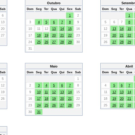
Outubro
Setembr
Sab
Dom
Seg
Ter
Qua
Qui
Sex
Sab
Dom
Seg
Ter
Qua
6
1
2
1
13
3
4
5
6
7
8
9
5
6
7
8
20
10
11
12
13
14
15
16
12
13
14
15
27
17
18
19
20
21
22
23
19
20
21
22
24
25
26
27
28
29
30
26
27
28
29
31
Maio
Abril
Sab
Dom
Seg
Ter
Qua
Qui
Sex
Sab
Dom
Seg
Ter
Qua
5
1
12
2
3
4
5
6
7
8
4
5
6
7
19
9
10
11
12
13
14
15
11
12
13
14
26
16
17
18
19
20
21
22
18
19
20
21
23
24
25
26
27
28
29
25
26
27
28
30
31