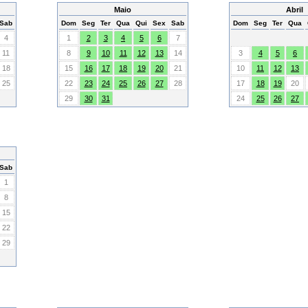
Maio
Abril
Sab
Dom
Seg
Ter
Qua
Qui
Sex
Sab
Dom
Seg
Ter
Qua
4
1
2
3
4
5
6
7
11
8
9
10
11
12
13
14
3
4
5
6
18
15
16
17
18
19
20
21
10
11
12
13
25
22
23
24
25
26
27
28
17
18
19
20
29
30
31
24
25
26
27
Sab
1
8
15
22
29