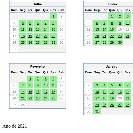
Julho
Junho
Dom
Seg
Ter
Qua
Qui
Sex
Sab
Dom
Seg
Ter
Qua
Qui
Sex
1
2
1
2
3
3
4
5
6
7
8
9
5
6
7
8
9
10
10
11
12
13
14
15
16
12
13
14
15
16
17
17
18
19
20
21
22
23
19
20
21
22
23
24
24
25
26
27
28
29
30
26
27
28
29
30
31
Fevereiro
Janeiro
Dom
Seg
Ter
Qua
Qui
Sex
Sab
Dom
Seg
Ter
Qua
Qui
Sex
1
2
3
4
5
6
7
8
9
10
11
12
2
3
4
5
6
7
13
14
15
16
17
18
19
9
10
11
12
13
14
20
21
22
23
24
25
26
16
17
18
19
20
21
27
28
23
24
25
26
27
28
30
31
Ano de 2021