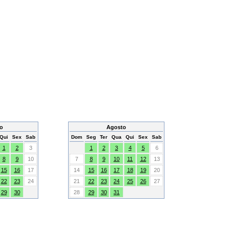
o
Agosto
Qui
Sex
Sab
Dom
Seg
Ter
Qua
Qui
Sex
Sab
1
2
3
1
2
3
4
5
6
8
9
10
7
8
9
10
11
12
13
15
16
17
14
15
16
17
18
19
20
22
23
24
21
22
23
24
25
26
27
29
30
28
29
30
31