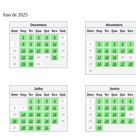
Ano de 2025
Dezembro
Novembro
Dom
Seg
Ter
Qua
Qui
Sex
Sab
Dom
Seg
Ter
Qua
Qui
Sex
1
2
3
4
5
6
7
8
9
10
11
12
13
2
3
4
5
6
7
14
15
16
17
18
19
20
9
10
11
12
13
14
21
22
23
24
25
26
27
16
17
18
19
20
21
28
29
30
31
23
24
25
26
27
28
30
Julho
Junho
Dom
Seg
Ter
Qua
Qui
Sex
Sab
Dom
Seg
Ter
Qua
Qui
Sex
1
2
3
4
5
1
2
3
4
5
6
6
7
8
9
10
11
12
8
9
10
11
12
13
13
14
15
16
17
18
19
15
16
17
18
19
20
20
21
22
23
24
25
26
22
23
24
25
26
27
27
28
29
30
31
29
30