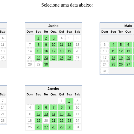
Selecione uma data abaixo:
Junho
Maio
Sab
Dom
Seg
Ter
Qua
Qui
Sex
Sab
Dom
Seg
Ter
Qua
4
1
2
3
4
5
6
11
7
8
9
10
11
12
13
3
4
5
6
18
14
15
16
17
18
19
20
10
11
12
13
25
21
22
23
24
25
26
27
17
18
19
20
28
29
30
24
25
26
27
31
Janeiro
Sab
Dom
Seg
Ter
Qua
Qui
Sex
Sab
7
1
2
3
14
4
5
6
7
8
9
10
21
11
12
13
14
15
16
17
28
18
19
20
21
22
23
24
25
26
27
28
29
30
31