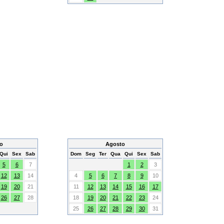
o
Agosto
Qui
Sex
Sab
Dom
Seg
Ter
Qua
Qui
Sex
Sab
5
6
7
1
2
3
12
13
14
4
5
6
7
8
9
10
19
20
21
11
12
13
14
15
16
17
26
27
28
18
19
20
21
22
23
24
25
26
27
28
29
30
31