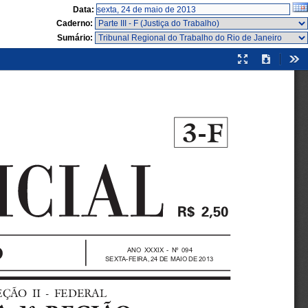
Data:
Caderno:
Sumário:
Modo
Download
Fer
de
apresentação
3-F

ANO XXXIX - Nº 094
SEXTA-FEIRA, 24 DE MAIO DE 2013
  SEÇÃO  II  -  FEDERAL