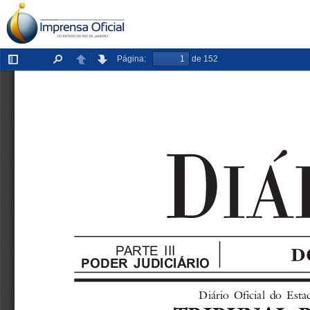
Página:
de 152
Exibir/ocultar
Localizar
Anterior
Próxima
painel
PARTE III
PODER JUDICIÁRIO
Diário  Oficial  do  E