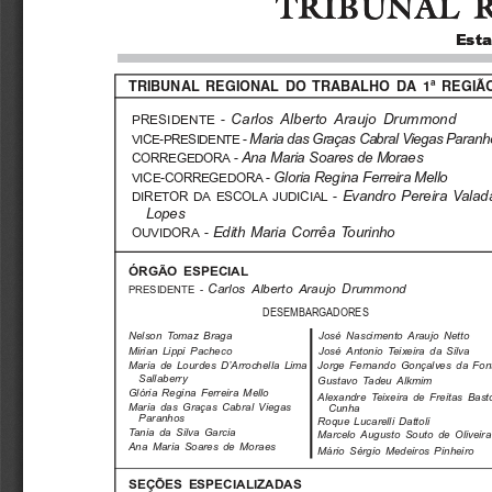
TRIBUNAL 
TRIBUNAL 
Esta
Esta
TRIBUNAL  REGIONAL  DO  TRABALHO  DA  1ª  REGIÃ
Carlos  Alberto  Araujo  Drummond
PRESIDENTE -
Maria das Graças Cabral Viegas Paranh
VICE-PRESIDENTE -
Ana Maria Soares de Moraes
CORREGEDORA -
Gloria Regina Ferreira Mello
VICE-CORREGEDORA -
Evandro  Pereira  Valad
DIRETOR DA ESCOLA JUDICIAL -
Lopes
Edith  Maria  Corrêa  Tourinho
OUVIDORA -
ÓRGÃO ESPECIAL
Carlos  Alberto  Araujo  Drummond
PRESIDENTE -
DESEMBARGADORES
Nelson  Tomaz  Braga
José  Nascimento  Araujo  Netto
Mirian  Lippi  Pacheco
José  Antonio  Teixeira  da  Silva
Maria  de  Lourdes  D’Arrochella  Lima
Jorge  Fernando  Gonçalves  da  Fon
Sallaberry
Gustavo  Tadeu  Alkmim
Glória  Regina  Ferreira  Mello
Alexandre  Teixeira  de  Freitas  Bast
Maria  das  Graças  Cabral  Viegas
Cunha
Paranhos
Roque  Lucarelli  Dattoli
Tania  da  Silva  Garcia
Marcelo  Augusto  Souto  de  Oliveira
Ana  Maria  Soares  de  Moraes
Mário  Sérgio  Medeiros  Pinheiro
SEÇÕES ESPECIALIZADAS