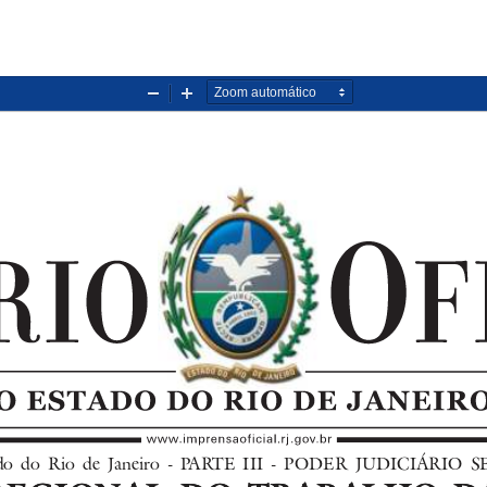
Diminuir
Aumentar
zoom
zoom
stado  do  Rio  de  Janeiro  -  PARTE  III  -  PODER  JUDICIÁRIO