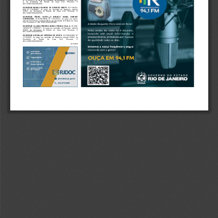
6,    da    Secretaria    de    Estado    da    Casa    Civil.    Processo    nº
SEI-150001/006508/2026.
EXONERAR  MARIA  EDUARDA  DE  AZEVEDO  BENTO
,  ID  FUNCIO-
NAL  Nº  51678624/1,  do  cargo  em  comissão  de  Assessor,  símbolo
DAS-6,    da    Secretaria    de    Estado    da    Casa    Civil.    Processo    nº
SEI-150001/006508/2026.
EXONERAR
PEDRO    CASTELLO
BRANCO    DANIEL    RIBEIRO
GORENSTEIN
,  ID  FUNCIONAL  Nº  51707403/1,  do  cargo  em  comis-
são  de  Assistente  II,  símbolo  DAI-6,  da  Secretaria  de  Estado  da  Casa
Civil.  Processo  nº  SEI-150001/006508/2026.
EXONERAR  JULIANA  PEREIRA  NUNES  FRANCA  VILELA
,  ID  FUN-
CIONAL  Nº  51680726/1,  do  cargo  em  comissão  de  Assessor,  símbolo
DAS-6,    da    Secretaria    de    Estado    da    Casa    Civil.    Processo    nº
SEI-150001/006508/2026.
EXONERAR  AGUINALDO  MOREIRA  DE  SOUZA
,  ID  FUNCIONAL  Nº
51735024/1,  do  cargo  em  comissão  de  Assessor,  símbolo  DAS-6,  da
Secretaria
de
Estado
da       Casa
Civil.
Processo
nº
SEI-150001/006508/2026.
Id:  2739649
Guarda de
documentos
Digitalização
Indexação e
Gerenciamento
Sistema 100% 
em nuvem
rjdoc@ioerj.rj.gov.br
(21) 2717-6209