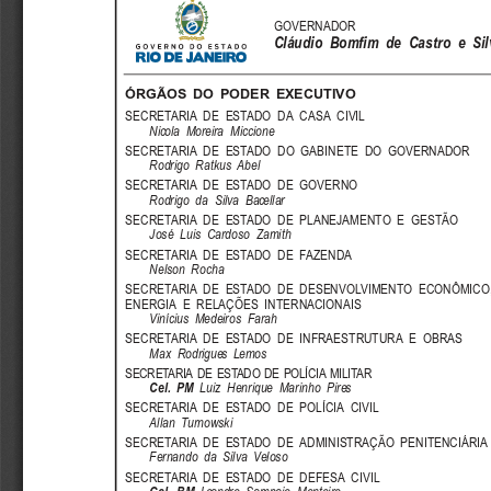
GOVERNADOR
Cláudio  Bomfim  de  Castro  e  Sil
ÓRGÃOS  DO  PODER  EXECUTIVO
SECRETARIA  DE  ESTADO  DA  CASA  CIVIL
Nicola  Moreira  Miccione
SECRETARIA  DE  ESTADO  DO  GABINETE  DO  GOVERNADOR
Rodrigo  Ratkus  Abel
SECRETARIA  DE  ESTADO  DE  GOVERNO
Rodrigo  da  Silva  Bacellar
SECRETARIA  DE  ESTADO  DE  PLANEJAMENTO  E  GESTÃO
José  Luis  Cardoso  Zamith
SECRETARIA  DE  ESTADO  DE  FAZENDA
Nelson  Rocha
SECRETARIA  DE  ESTADO  DE  DESENVOLVIMENTO  ECONÔMICO
ENERGIA  E  RELAÇÕES  INTERNACIONAIS
Vinícius  Medeiros  Farah
SECRETARIA  DE  ESTADO  DE  INFRAESTRUTURA  E  OBRAS
Max  Rodrigues  Lemos
SECRETARIA DE ESTADO DE POLÍCIA MILITAR
Cel.  PM
Luiz  Henrique  Marinho  Pires
SECRETARIA  DE  ESTADO  DE  POLÍCIA  CIVIL
Allan  Turnowski
SECRETARIA  DE  ESTADO  DE  ADMINISTRAÇÃO  PENITENCIÁRIA
Fernando  da  Silva  Veloso
SECRETARIA  DE  ESTADO  DE  DEFESA  CIVIL