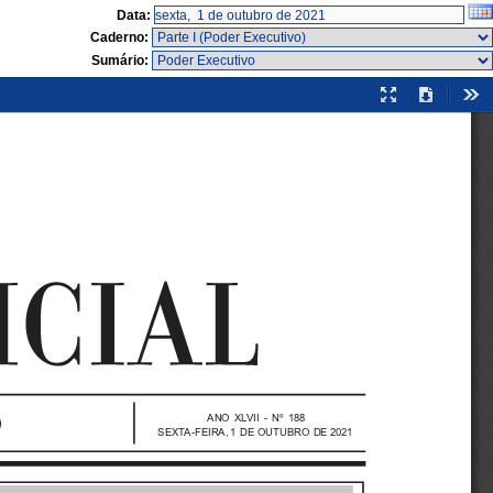
Data:
Caderno:
Sumário:
Modo
Download
Fer
de
apresentação
ANO  X LV I I   -  Nº  188
S E X TA - F E I R A , 1 DE  OUTUBRO  DE  2021