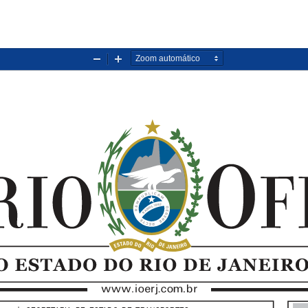
Diminuir
Aumentar
zoom
zoom