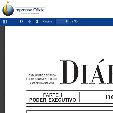
Página:
de 35
Exibir/ocultar
Localizar
Anterior
Próxima
painel
ESTA PARTE É EDITADA
ELETRONICAMENTE DESDE
3 DE MARÇO DE 2008
PARTE  I
PODER  EXECUTIVO