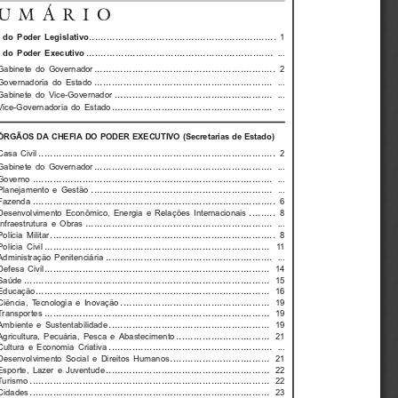
UMÁRIO
................................................................ 
 do  Poder  Legislativo
1
................................................................ 
  do  Poder  Executivo
...
.............................................................. 
Gabinete  do  Governador
2
............................................................. 
Governadoria  do  Estado
...
...................................................... 
Gabinete  do  Vice-Governador
...
....................................................... 
Vice-Governadoria  do  Estado
...
ÓRGÃOS  DA  CHEFIA  DO  PODER  EXECUTIVO  (Secretarias  de  Estado)
................................................................................. 
Casa  Civil
2
............................................................. 
Gabinete  do  Governador
...
.................................................................................. 
Governo 
...
.............................................................. 
Planejamento  e  Gestão
...
................................................................................... 
Fazenda 
6
......... 
Desenvolvimento  Econômico,  Energia  e  Relações  Internacionais
8
................................................................ 
Infraestrutura  e  Obras
...
............................................................................. 
Polícia  Militar
8
............................................................................. 
Polícia  Civil
11
......................................................... 
Administração  Penitenciária
...
............................................................................. 
Defesa  Civil
14
.................................................................................... 
Saúde 
15
................................................................................ 
Educação 
16
................................................... 
Ciência,  Tecnologia  e  Inovação
19
............................................................................. 
Transportes 
19
....................................................... 
Ambiente  e  Sustentabilidade
19
................................ 
Agricultura,  Pecuária,  Pesca  e  Abastecimento
21
........................................................ 
Cultura  e  Economia  Criativa
...
.................................. 
Desenvolvimento  Social  e  Direitos  Humanos
21
........................................................ 
Esporte,  Lazer  e  Juventude
22
.................................................................................. 
Turismo 
22
.................................................................................. 
Cidades 
23