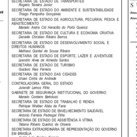
SECRETARIA  DE  ESTADO  DE  TRANSPORTES
S
Rogerio  Teixeira  Junior
SECRETARIA  DE  ESTADO  DO  AMBIENTE  E  SUSTENTABILIDADE
va
Atos 
Thiago  Pampolha  Gonçalves
Atos
SECRETARIA  DE  ESTADO  DE  AGRICULTURA,  PECUÁRIA,  PESCA  E
ABASTECIMENTO
Marcelo  Andre  Cid  Heraclito  do  Porto  Queiroz
SECRETARIA  DE  ESTADO  DE  CULTURA  E  ECONOMIA  CRIATIVA
Danielle  Christian  Ribeiro  Barros
SECRETARIA  DE  ESTADO  DE  DESENVOLVIMENTO  SOCIAL  E
DIREITOS  HUMANOS
Matheus  Quintal  de  Sousa  Ribeiro
SECRETARIA  DE  ESTADO  DE  ESPORTE,  LAZER  E  JUVENTUDE
Leandro  Alves  de  Almeida  Santos
SECRETARIA  DE  ESTADO  DE  TURISMO
Gustavo  Reis  Ferreira
SECRETARIA  DE  ESTADO  DAS  CIDADES
Uruan  Cintra  de  Andrade
,
CONTROLADORIA  GERAL  DO  ESTADO
Jurandir  Lemos  Filho
GABINETE  DE  SEGURANÇA  INSTITUCIONAL  DO  GOVERNO
Marcelo  Cordeiro  Bertolucci
SECRETARIA  DE  ESTADO  DE  TRABALHO  E  RENDA
W
Patrique
elber  Atela  de  Faria
SECRETARIA  DE  ESTADO  DE  ENVELHECIMENTO  SAUDÁVEL
Antonio  Ferreira  Pedregal  Filho
SECRETARIA  DE  ESTADO  DE  ASSISTÊNCIA  À  VÍTIMA
Tatiana  Ribeiro  Queiroz  de  Oliveira
SECRETARIA  EXTRAORDINÁRIA  DE  REPRESENTAÇÃO  DO  GOVERNO
EM  BRASÍLIA