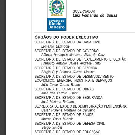
GOVERNADOR
Luiz  Fernando  de  Souza
ÓRGÃOS DO PODER EXECUTIVO
SECRETARIA  DE  ESTADO  DA  CASA  CIVIL
Leonardo  Espíndola
SECRETARIA  DE  ESTADO  DE  GOVERNO
Affonso  Henriques  Monnerat  Alves  da  Cruz
SECRETARIA  DE  ESTADO  DE  PLANEJAMENTO  E  GESTÃO
Francisco  Antonio  Caldas  Andrade  Pinto
SECRETARIA  DE  ESTADO  DE  FAZENDA
Sérgio  Ruy  Barbosa  Guerra  Martins
SECRETARIA  DE  ESTADO  DE  DESENVOLVIMENTO
ECONÔMICO,  ENERGIA,  INDÚSTRIA  E  SERVIÇOS
Júlio  César  Carmo  Bueno
SECRETARIA  DE  ESTADO  DE  OBRAS
José  Iran  Peixoto  Júnior
SECRETARIA  DE  ESTADO  DE  SEGURANÇA
José  Mariano  Bel trame
SECRETARIA  DE  ESTADO  DE  ADMINISTRAÇÃO  PENITENCIÁRIA
Cesar  Rubens  Monteiro  de  Carvalho
SECRETARIA  DE  ESTADO  DE  SAÚDE
Marcos  Esner  Musafir
SECRETARIA  DE  ESTADO  DE  DEFESA  CIVIL
Sérgio  Simões
SECRETARIA  DE  ESTADO  DE  EDUCAÇÃO