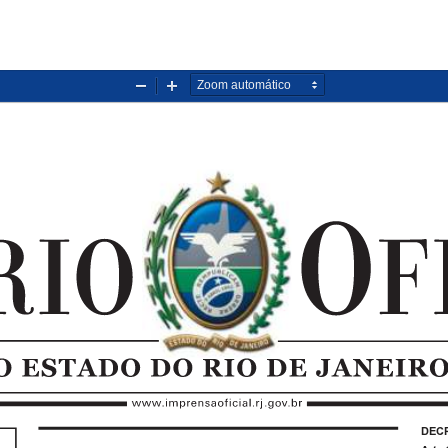
Diminuir
Aumentar
zoom
zoom
DEC