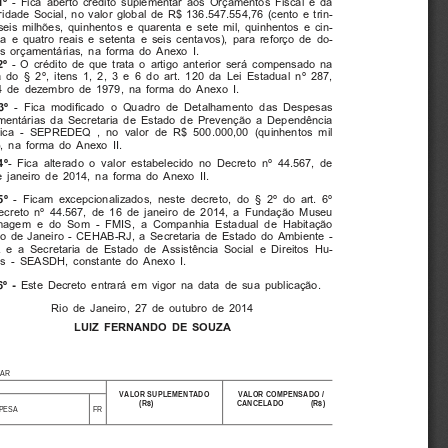
- Fica aberto crédito suplementar aos Orçamentos Fiscal e da
1º
idade Social, no valor global de R$ 136.547.554,76 (cento e trin-
seis milhões, quinhentos e quarenta e sete mil, quinhentos e cin-
a e quatro reais e setenta e seis centavos), para reforço de do-
s orçamentárias, na forma do Anexo I.
- O crédito de que trata o artigo anterior será compensado na
2º
 do § 2º, itens 1, 2, 3 e 6 do art. 120 da Lei Estadual nº 287,
4 de dezembro de 1979, na forma do Anexo I.
- Fica modificado o Quadro de Detalhamento das Despesas
3º
mentárias da Secretaria de Estado de Prevenção a Dependência
ica - SEPREDEQ , no valor de R$ 500.000,00 (quinhentos mil
), na forma do Anexo II.
- Fica alterado o valor estabelecido no Decreto nº 44.567, de
4º
 janeiro de 2014, na forma do Anexo II.
- Ficam excepcionalizados, neste decreto, do § 2º do art. 6º
5º
ecreto nº 44.567, de 16 de janeiro de 2014, a Fundação Museu
magem e do Som - FMIS, a Companhia Estadual de Habitação
o de Janeiro - CEHAB-RJ, a Secretaria de Estado do Ambiente -
e a Secretaria de Estado de Assistência Social e Direitos Hu-
s - SEASDH, constante do Anexo I.
Este Decreto entrará em vigor na data de sua publicação.
6º -
Rio de Janeiro, 27 de outubro de 2014
LUIZ FERNANDO DE SOUZA
TAR
VALOR SUPLEMENTADO
VALOR COMPENSADO /
(R$)
CANCELADO             (R$)
PESA
FR