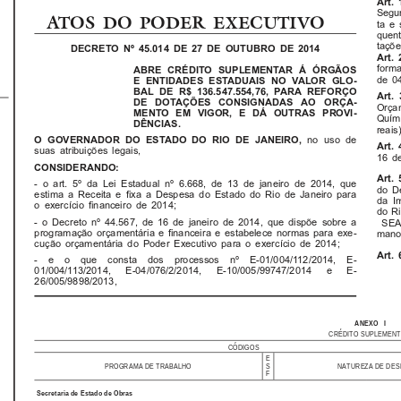
Art. 
Segur
ATOS DO PODER EXECUTIVO
ta e 
quent
taçõe
DECRETO Nº 45.014 DE 27 DE OUTUBRO DE 2014
Art. 
forma
ABRE CRÉDITO SUPLEMENTAR Á ÓRGÃOS
de 0
E ENTIDADES ESTADUAIS NO VALOR GLO-
BAL DE R$ 136.547.554,76, PARA REFORÇO
Art. 
DE DOTAÇÕES CONSIGNADAS AO ORÇA-
Orça
MENTO EM VIGOR, E DÁ OUTRAS PROVI-
Quím
DÊNCIAS.
reais
no uso de
O GOVERNADOR DO ESTADO DO RIO DE JANEIRO,
Art. 
suas atribuições legais,
16 de
CONSIDERANDO:
Art. 
- o art. 5º da Lei Estadual nº 6.668, de 13 de janeiro de 2014, que
do D
estima a Receita e fixa a Despesa do Estado do Rio de Janeiro para
da I
o exercício financeiro de 2014;
do Ri
- o Decreto nº 44.567, de 16 de janeiro de 2014, que dispõe sobre a
SEA 
programação orçamentária e financeira e estabelece normas para exe-
mano
cução orçamentária do Poder Executivo para o exercício de 2014;
Art. 
-  e  o  que  consta  dos  processos  nº  E-01/004/112/2014,  E-
01/004/113/2014,   E-04/076/2/2014,   E-10/005/99747/2014   e   E-
26/005/9898/2013,
ANEXO
I
CRÉDITO SUPLEMEN
CÓDIGOS
E
PROGRAMA DE TRABALHO
NATUREZA DE DES
S
F
Secretaria de Estado de Obras