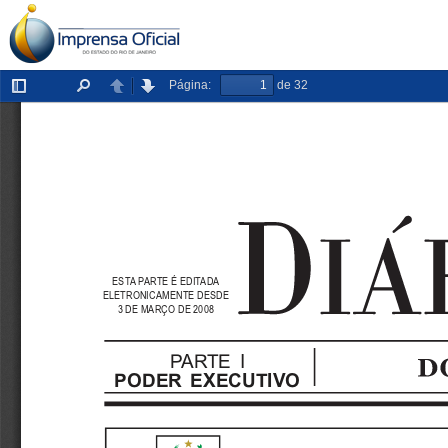
Página:
de 32
Exibir/ocultar
Localizar
Anterior
Próxima
painel
ESTA PARTE É EDITADA
ELETRONICAMENTE DESDE
3 DE MARÇO DE 2008
PARTE I
PODER EXECUTIVO