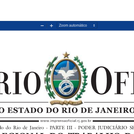
Diminuir
Aumentar
zoom
zoom
stado  do  Rio  de  Janeiro  -  PARTE  III  -  PODER  JUDICIÁRIO