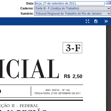
Data:
Caderno:
Sumário:
Modo
Download
Fer
de
apresentação
3-F

ANO XXXVII - Nº 182
TERÇA-FEIRA, 27 DE SETEMBRO DE 2011
  SEÇÃO  II  -  FEDERAL