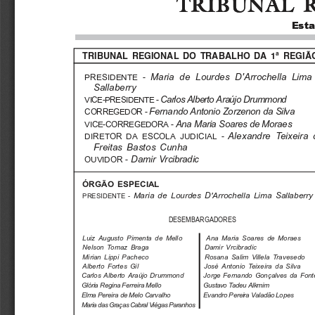
TRIBUNAL 
TRIBUNAL 
Esta
Esta
TRIBUNAL  REGIONAL  DO  TRABALHO  DA  1ª  REGIÃ
Maria   de   Lourdes   D'Arrochella   Lima
PRESIDENTE -
Sallaberry
Carlos Alberto Araújo Drummond
VICE-PRESIDENTE -
Fernando Antonio Zorzenon da Silva
CORREGEDOR -
Ana Maria Soares de Moraes
VICE-CORREGEDORA -
Alexandre  Teixeira  
DIRETOR DA ESCOLA JUDICIAL -
Freitas  Bastos  Cunha
Damir  Vrcibradic
OUVIDOR -
ÓRGÃO ESPECIAL
Maria  de  Lourdes  D'Arrochella  Lima  Sallaberry
PRESIDENTE -
DESEMBARGADORES
Luiz  Augusto  Pimenta  de  Mello
Ana  Maria  Soares  de  Moraes
Nelson  Tomaz  Braga
Damir  Vrcibradic
Mirian  Lippi  Pacheco
Rosana  Salim  Villela  Travesedo
Alberto  Fortes  Gil
José  Antonio  Teixeira  da  Silva
Carlos  Alberto  Araújo  Drummond
Jorge  Fernando  Gonçalves  da  Font
Glória Regina Ferreira Mello
Gustavo Tadeu Alkmim
Elma Pereira de Melo Carvalho
Evandro Pereira Valadão Lopes
Maria das Graças Cabral Viégas Paranhos