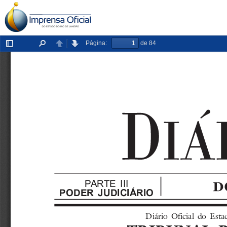
Página:
de 84
Exibir/ocultar
Localizar
Anterior
Próxima
painel
PARTE III
PODER JUDICIÁRIO
Diário  Oficial  do  E