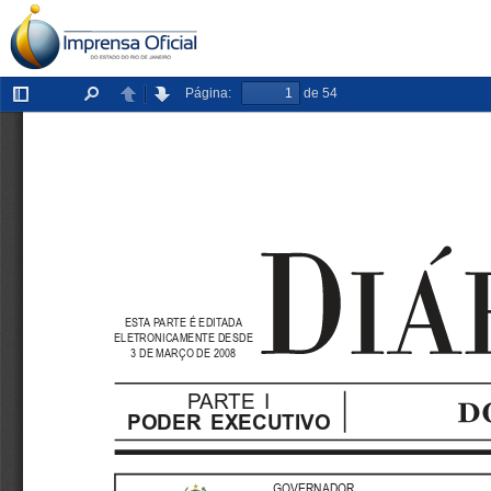
Página:
de 54
Exibir/ocultar
Localizar
Anterior
Próxima
painel
ESTA PARTE É EDITADA
ELETRONICAMENTE DESDE
3 DE MARÇO DE 2008
PARTE  I
PODER  EXECUTIVO
GOVERNADOR