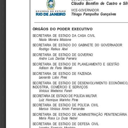
Cláudio  Bomfim  de  Castro  e  Sil
VICE-GOVERNADOR
Thiago  Pampolha  Gonçalves
ÓRGÃOS  DO  PODER  EXECUTIVO
SECRETARIA  DE  ESTADO  DA  CASA  CIVIL
Nicola  Moreira  Miccione
SECRETARIA  DE  ESTADO  DO  GABINETE  DO  GOVERNADOR
Rodrigo  Ratkus  Abel
SECRETARIA  DE  ESTADO  DE  GOVERNO
Andre  Luis  Dantas  Ferreira
SECRETARIA  DE  ESTADO  DE  PLANEJAMENTO  E  GESTÃO
Adilson  de  Faria  Maciel
SECRETARIA  DE  ESTADO  DE  FAZENDA
Leonardo  Lobo  Pires
SECRETARIA  DE  ESTADO  DE  DESENVOLVIMENTO  ECONÔMICO,
INDÚSTRIA,  COMÉRCIO  E  SERVIÇOS
Vinícius  Medeiros  Farah
SECRETARIA DE ESTADO DE POLÍCIA MILITAR
Luiz  Henrique  Marinho  Pires
SECRETARIA  DE  ESTADO  DE  POLÍCIA  CIVIL
Marcus  Vinícius  Amim  Fernandes
SECRETARIA  DE  ESTADO  DE  ADMINISTRAÇÃO  PENITENCIÁRIA
Maria  Rosa  Lo  Duca  Nebel
SECRETARIA  DE  ESTADO  DE  DEFESA  CIVIL