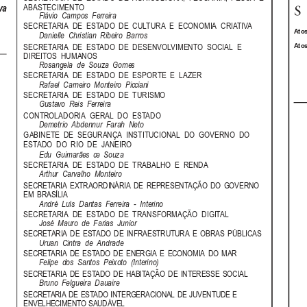
ABASTECIMENTO
va
Flávio  Campos  Ferreira
SECRETARIA  DE  ESTADO  DE  CULTURA  E  ECONOMIA  CRIATIVA
Atos
Danielle  Christian  Ribeiro  Barros
Atos
SECRETARIA  DE  ESTADO  DE  DESENVOLVIMENTO  SOCIAL  E
DIREITOS  HUMANOS
Rosangela  de  Souza  Gomes
SECRETARIA  DE  ESTADO  DE  ESPORTE  E  LAZER
Rafael  Carneiro  Monteiro  Picciani
SECRETARIA  DE  ESTADO  DE  TURISMO
Gustavo  Reis  Ferreira
CONTROLADORIA  GERAL  DO  ESTADO
Demetrio  Abdennur  Farah  Neto
GABINETE  DE  SEGURANÇA  INSTITUCIONAL  DO  GOVERNO  DO
ESTADO  DO  RIO  DE  JANEIRO
Edu  Guimarães  ce  Souza
SECRETARIA  DE  ESTADO  DE  TRABALHO  E  RENDA
Arthur  Carvalho  Monteiro
SECRETARIA  EXTRAORDINÁRIA  DE  REPRESENTAÇÃO  DO  GOVERNO
EM  BRASÍLIA
André  Luís  Dantas  Ferreira  -  Interino
SECRETARIA  DE  ESTADO  DE  TRANSFORMAÇÃO  DIGITAL
José  Mauro  de  Farias  Junior
SECRETARIA  DE  ESTADO  DE  INFRAESTRUTURA  E  OBRAS  PÚBLICAS
Uruan  Cintra  de  Andrade
SECRETARIA  DE  ESTADO  DE  ENERGIA  E  ECONOMIA  DO  MAR
Felipe  dos  Santos  Peixoto  (Interino)
SECRETARIA  DE  ESTADO  DE  HABITAÇÃO  DE  INTERESSE  SOCIAL
Bruno  Felgueira  Dauaire
SECRETARIA DE ESTADO INTERGERACIONAL DE JUVENTUDE E
ENVELHECIMENTO SAUDÁVEL