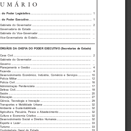
SUMÁRIO
................................................................ 
  do  Poder  Legislativo
1
.................................................................
  do  Poder  Executivo
1
.............................................................. 
Gabinete  do  Governador
2
............................................................. 
Governadoria  do  Estado
...
...................................................... 
Gabinete  do  Vice-Governador
...
....................................................... 
Vice-Governadoria  do  Estado
...
ÓRGÃOS  DA  CHEFIA  DO  PODER  EXECUTIVO  (Secretarias  de  Estado)
................................................................................. 
Casa  Civil
2
............................................................. 
Gabinete  do  Governador
...
.................................................................................. 
Governo 
...
............................................................... 
Planejamento  e  Gestão
4
................................................................................... 
Fazenda 
4
............. 
Desenvolvimento  Econômico,  Indústria,  Comércio  e  Serviços
10
............................................................................ 
Polícia  Militar
12
.............................................................................. 
Polícia  Civil
16
......................................................... 
Administração  Penitenciária
17
.............................................................................. 
Defesa  Civil
18
..................................................................................... 
Saúde 
20
................................................................................. 
Educação 
27
.................................................... 
Ciência,  Tecnologia  e  Inovação
29
................................................. 
Transportes  e  Mobilidade  Urbana
32
........................................................ 
Ambiente  e  Sustentabilidade
32
................................. 
Agricultura,  Pecuária,  Pesca  e  Abastecimento
32
........................................................ 
Cultura  e  Economia  Criativa
32
................................... 
Desenvolvimento  Social  e  Direitos  Humanos
32
........................................................................ 
Esporte  e  Lazer
33
................................................................................... 
Turismo 
33
..................................................... 
Controladoria  Geral  do  Estado
33