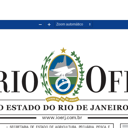
Diminuir
Aumentar
zoom
zoom
SECRETARIA  DE  ESTADO  DE  AGRICULTURA,  PECUÁRIA,  PESCA  E