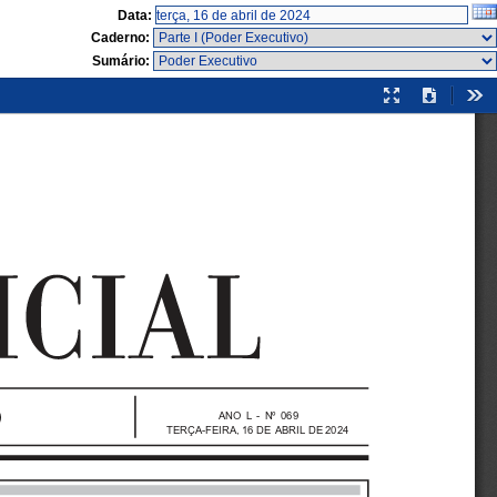
Data:
Caderno:
Sumário:
Modo
Download
Fer
de
apresentação
ANO  L  -  Nº  069
TERÇA-FEIRA, 16 DE ABRIL DE 2024