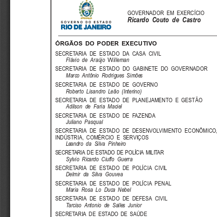
GOVERNADOR  EM  EXERCÍCIO
Ricardo  Couto  de  Castro
ÓRGÃOS  DO  PODER  EXECUTIVO
SECRETARIA  DE  ESTADO  DA  CASA  CIVIL
W
Flávio  de  Araújo
illeman
SECRETARIA  DE  ESTADO  DO  GABINETE  DO  GOVERNADOR
Marco  Antônio  Rodrigues  Simões
SECRETARIA  DE  ESTADO  DE  GOVERNO
Roberto  Lisandro  Leão  (Interino)
SECRETARIA  DE  ESTADO  DE  PLANEJAMENTO  E  GESTÃO
Adilson  de  Faria  Maciel
SECRETARIA  DE  ESTADO  DE  FAZENDA
Juliano  Pasqual
SECRETARIA  DE  ESTADO  DE  DESENVOLVIMENTO  ECONÔMICO,
INDÚSTRIA,  COMÉRCIO  E  SERVIÇOS
Leandro  da  Silva  Pinheiro
SECRETARIA DE ESTADO DE POLÍCIA MILITAR
Sylvio  Ricardo  Ciuffo  Guerra
SECRETARIA  DE  ESTADO  DE  POLÍCIA  CIVIL
Delmir  da  Silva  Gouvea
SECRETARIA  DE  ESTADO  DE  POLÍCIA  PENAL
Maria  Rosa  Lo  Duca  Nebel
SECRETARIA  DE  ESTADO  DE  DEFESA  CIVIL
Tarciso  Antonio  de  Salles  Junior
SECRETARIA  DE  ESTADO  DE  SAÚDE