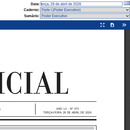
Data:
Caderno:
Sumário:
Modo
Download
Fer
de
apresentação
ANO  LII  -  Nº  073
TERÇA-FEIRA, 28 DE ABRIL DE 2026