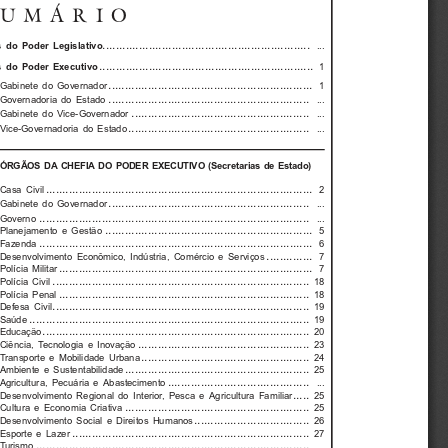
SUMÁRIO
............................................................... 
  do  Poder  Legislativo
...
.................................................................
  do  Poder  Executivo
1
.............................................................. 
Gabinete  do  Governador
1
............................................................. 
Governadoria  do  Estado
...
...................................................... 
Gabinete  do  Vice-Governador
...
....................................................... 
Vice-Governadoria  do  Estado
...
ÓRGÃOS  DA  CHEFIA  DO  PODER  EXECUTIVO  (Secretarias  de  Estado)
................................................................................. 
Casa  Civil
2
............................................................. 
Gabinete  do  Governador
...
.................................................................................. 
Governo 
...
............................................................... 
Planejamento  e  Gestão
5
................................................................................... 
Fazenda 
6
.............. 
Desenvolvimento  Econômico,  Indústria,  Comércio  e  Serviços
7
............................................................................. 
Polícia  Militar
7
.............................................................................. 
Polícia  Civil
18
............................................................................ 
Polícia  Penal
18
.............................................................................. 
Defesa  Civil
19
..................................................................................... 
Saúde 
19
................................................................................. 
Educação 
20
.................................................... 
Ciência,  Tecnologia  e  Inovação
23
................................................... 
Transporte  e  Mobilidade  Urbana
24
........................................................ 
Ambiente  e  Sustentabilidade
25
........................................... 
Agricultura,  Pecuária  e  Abastecimento
...
..... 
Desenvolvimento  Regional  do  Interior,  Pesca  e  Agricultura  Familiar
25
........................................................ 
Cultura  e  Economia  Criativa
25
................................... 
Desenvolvimento  Social  e  Direitos  Humanos
26
........................................................................ 
Esporte  e  Lazer
27
................................................................................... 
Turismo 
...