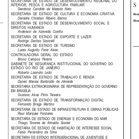
SECRETARIA  DE  ESTADO  DE  DESENVOLVIMENTO  REGIONAL  DO
INTERIOR,  PESCA  E  AGRICULTURA  FAMILIAR
Deodonio  Candido  de  Macedo  Neto
SECRETARIA  DE  ESTADO  DE  CULTURA  E  ECONOMIA  CRIATIVA
Atos
Danielle  Christian  Ribeiro  Barros
Atos
SECRETARIA  DE  ESTADO  DE  DESENVOLVIMENTO  SOCIAL  E
DIREITOS  HUMANOS
Anderson  de  Azevedo  Coelho
SECRETARIA  DE  ESTADO  DE  ESPORTE  E  LAZER
Rodrigo  Dantas  Scorzelli
SECRETARIA  DE  ESTADO  DE  TURISMO
Lucas  Augusto  Faria  Alves
CONTROLADORIA  GERAL  DO  ESTADO
Bruno  Campos  Pereira
GABINETE  DE  SEGURANÇA  INSTITUCIONAL  DO  GOVERNO  DO
ESTADO  DO  RIO  DE  JANEIRO
Roberto  Lisandro  Leão
SECRETARIA  DE  ESTADO  DE  TRABALHO  E  RENDA
Daniel  Marcos  Barbiratto  de  Almeida
SECRETARIA  EXTRAORDINÁRIA  DE  REPRESENTAÇÃO  DO  GOVERNO
EM  BRASÍLIA
Gustavo  Alves  Pinto  Teixeira
SECRETARIA  DE  ESTADO  DE  TRANSFORMAÇÃO  DIGITAL
Fernando  Braga  Martins
SECRETARIA  DE  ESTADO  DE  INFRAESTRUTURA  E  OBRAS  PÚBLICAS
Raul  Marques  Fanzeres
SECRETARIA  DE  ESTADO  DE  ENERGIA  E  ECONOMIA  DO  MAR
Thiago  Tavares  de  Almeida  Soares
SECRETARIA  DE  ESTADO  DE  HABITAÇÃO  DE  INTERESSE  SOCIAL
Fabio  Paravidino  da  Silva
SECRETARIA DE ESTADO INTERGERACIONAL DE JUVENTUDE E