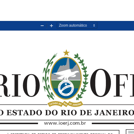
Diminuir
Aumentar
zoom
zoom