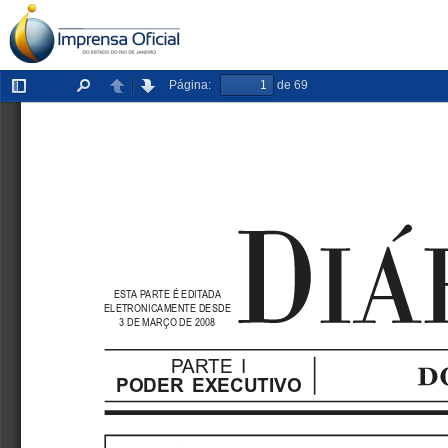
Página:
de 69
Exibir/ocultar
Localizar
Anterior
Próxima
painel
ESTA PARTE É EDITADA
ELETRONICAMENTE DESDE
3 DE MARÇO DE 2008
PARTE  I
PODER  EXECUTIVO