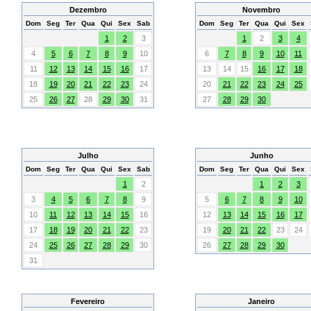
Dezembro
Novembro
Dom
Seg
Ter
Qua
Qui
Sex
Sab
Dom
Seg
Ter
Qua
Qui
Sex
1
2
3
1
2
3
4
4
5
6
7
8
9
10
6
7
8
9
10
11
11
12
13
14
15
16
17
13
14
15
16
17
18
18
19
20
21
22
23
24
20
21
22
23
24
25
25
26
27
28
29
30
31
27
28
29
30
Julho
Junho
Dom
Seg
Ter
Qua
Qui
Sex
Sab
Dom
Seg
Ter
Qua
Qui
Sex
1
2
1
2
3
3
4
5
6
7
8
9
5
6
7
8
9
10
10
11
12
13
14
15
16
12
13
14
15
16
17
17
18
19
20
21
22
23
19
20
21
22
23
24
24
25
26
27
28
29
30
26
27
28
29
30
31
Fevereiro
Janeiro