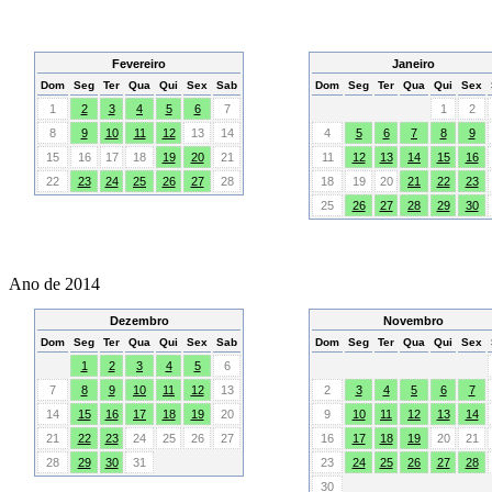
Fevereiro
Janeiro
Dom
Seg
Ter
Qua
Qui
Sex
Sab
Dom
Seg
Ter
Qua
Qui
Sex
1
2
3
4
5
6
7
1
2
8
9
10
11
12
13
14
4
5
6
7
8
9
15
16
17
18
19
20
21
11
12
13
14
15
16
22
23
24
25
26
27
28
18
19
20
21
22
23
25
26
27
28
29
30
Ano de 2014
Dezembro
Novembro
Dom
Seg
Ter
Qua
Qui
Sex
Sab
Dom
Seg
Ter
Qua
Qui
Sex
1
2
3
4
5
6
7
8
9
10
11
12
13
2
3
4
5
6
7
14
15
16
17
18
19
20
9
10
11
12
13
14
21
22
23
24
25
26
27
16
17
18
19
20
21
28
29
30
31
23
24
25
26
27
28
30