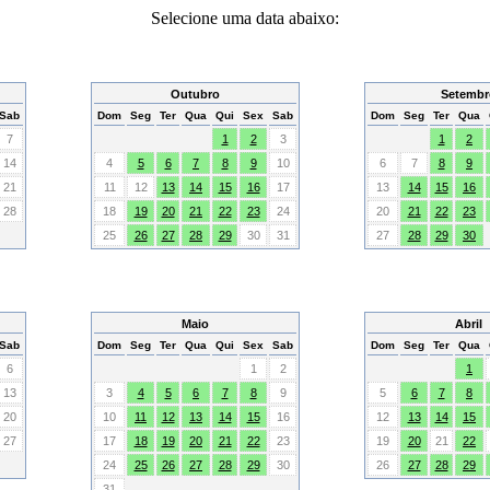
Selecione uma data abaixo:
Outubro
Setembr
Sab
Dom
Seg
Ter
Qua
Qui
Sex
Sab
Dom
Seg
Ter
Qua
7
1
2
3
1
2
14
4
5
6
7
8
9
10
6
7
8
9
21
11
12
13
14
15
16
17
13
14
15
16
28
18
19
20
21
22
23
24
20
21
22
23
25
26
27
28
29
30
31
27
28
29
30
Maio
Abril
Sab
Dom
Seg
Ter
Qua
Qui
Sex
Sab
Dom
Seg
Ter
Qua
6
1
2
1
13
3
4
5
6
7
8
9
5
6
7
8
20
10
11
12
13
14
15
16
12
13
14
15
27
17
18
19
20
21
22
23
19
20
21
22
24
25
26
27
28
29
30
26
27
28
29
31