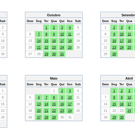
Outubro
Setembr
Sab
Dom
Seg
Ter
Qua
Qui
Sex
Sab
Dom
Seg
Ter
Qua
2
1
2
3
4
5
1
2
3
4
9
6
7
8
9
10
11
12
8
9
10
11
16
13
14
15
16
17
18
19
15
16
17
18
23
20
21
22
23
24
25
26
22
23
24
25
30
27
28
29
30
31
29
30
Maio
Abril
Sab
Dom
Seg
Ter
Qua
Qui
Sex
Sab
Dom
Seg
Ter
Qua
1
1
2
3
4
1
2
3
8
5
6
7
8
9
10
11
7
8
9
10
15
12
13
14
15
16
17
18
14
15
16
17
22
19
20
21
22
23
24
25
21
22
23
24
29
26
27
28
29
30
31
28
29
30