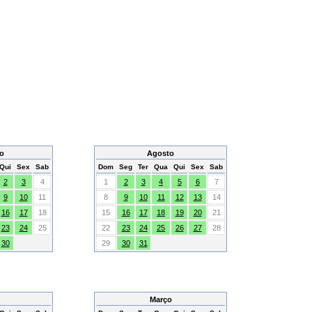
o
Agosto
Qui
Sex
Sab
Dom
Seg
Ter
Qua
Qui
Sex
Sab
2
3
4
1
2
3
4
5
6
7
9
10
11
8
9
10
11
12
13
14
16
17
18
15
16
17
18
19
20
21
23
24
25
22
23
24
25
26
27
28
30
29
30
31
Março