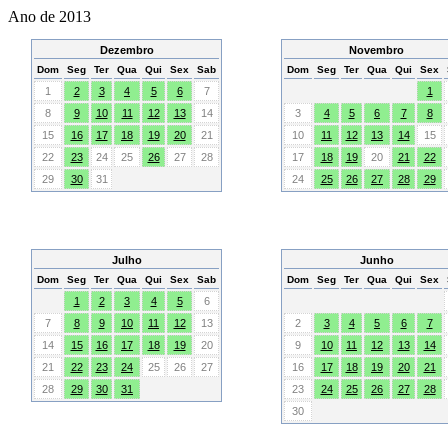
Ano de 2013
Dezembro
Novembro
Dom
Seg
Ter
Qua
Qui
Sex
Sab
Dom
Seg
Ter
Qua
Qui
Sex
1
2
3
4
5
6
7
1
8
9
10
11
12
13
14
3
4
5
6
7
8
15
16
17
18
19
20
21
10
11
12
13
14
15
22
23
24
25
26
27
28
17
18
19
20
21
22
29
30
31
24
25
26
27
28
29
Julho
Junho
Dom
Seg
Ter
Qua
Qui
Sex
Sab
Dom
Seg
Ter
Qua
Qui
Sex
1
2
3
4
5
6
7
8
9
10
11
12
13
2
3
4
5
6
7
14
15
16
17
18
19
20
9
10
11
12
13
14
21
22
23
24
25
26
27
16
17
18
19
20
21
28
29
30
31
23
24
25
26
27
28
30