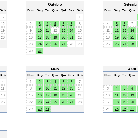
Outubro
Setembr
Sab
Dom
Seg
Ter
Qua
Qui
Sex
Sab
Dom
Seg
Ter
Qua
5
1
12
2
3
4
5
6
7
8
4
5
6
7
19
9
10
11
12
13
14
15
11
12
13
14
26
16
17
18
19
20
21
22
18
19
20
21
23
24
25
26
27
28
29
25
26
27
28
30
31
Maio
Abril
Sab
Dom
Seg
Ter
Qua
Qui
Sex
Sab
Dom
Seg
Ter
Qua
4
1
2
3
4
5
6
7
11
8
9
10
11
12
13
14
3
4
5
6
18
15
16
17
18
19
20
21
10
11
12
13
25
22
23
24
25
26
27
28
17
18
19
20
29
30
31
24
25
26
27