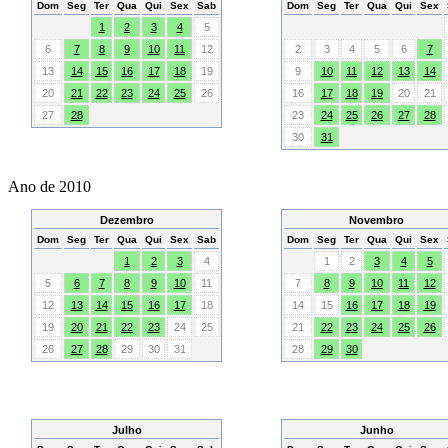
Dom
Seg
Ter
Qua
Qui
Sex
Sab
Dom
Seg
Ter
Qua
Qui
Sex
1
2
3
4
5
6
7
8
9
10
11
12
2
3
4
5
6
7
13
14
15
16
17
18
19
9
10
11
12
13
14
20
21
22
23
24
25
26
16
17
18
19
20
21
27
28
23
24
25
26
27
28
30
31
Ano de 2010
Dezembro
Novembro
Dom
Seg
Ter
Qua
Qui
Sex
Sab
Dom
Seg
Ter
Qua
Qui
Sex
1
2
3
4
1
2
3
4
5
5
6
7
8
9
10
11
7
8
9
10
11
12
12
13
14
15
16
17
18
14
15
16
17
18
19
19
20
21
22
23
24
25
21
22
23
24
25
26
26
27
28
29
30
31
28
29
30
Julho
Junho