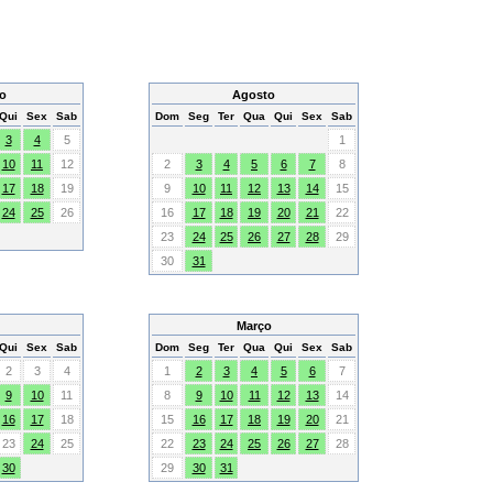
o
Agosto
Qui
Sex
Sab
Dom
Seg
Ter
Qua
Qui
Sex
Sab
3
4
5
1
10
11
12
2
3
4
5
6
7
8
17
18
19
9
10
11
12
13
14
15
24
25
26
16
17
18
19
20
21
22
23
24
25
26
27
28
29
30
31
Março
Qui
Sex
Sab
Dom
Seg
Ter
Qua
Qui
Sex
Sab
2
3
4
1
2
3
4
5
6
7
9
10
11
8
9
10
11
12
13
14
16
17
18
15
16
17
18
19
20
21
23
24
25
22
23
24
25
26
27
28
30
29
30
31