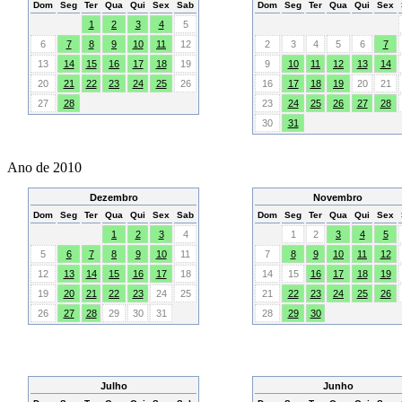
Dom
Seg
Ter
Qua
Qui
Sex
Sab
Dom
Seg
Ter
Qua
Qui
Sex
1
2
3
4
5
6
7
8
9
10
11
12
2
3
4
5
6
7
13
14
15
16
17
18
19
9
10
11
12
13
14
20
21
22
23
24
25
26
16
17
18
19
20
21
27
28
23
24
25
26
27
28
30
31
Ano de 2010
Dezembro
Novembro
Dom
Seg
Ter
Qua
Qui
Sex
Sab
Dom
Seg
Ter
Qua
Qui
Sex
1
2
3
4
1
2
3
4
5
5
6
7
8
9
10
11
7
8
9
10
11
12
12
13
14
15
16
17
18
14
15
16
17
18
19
19
20
21
22
23
24
25
21
22
23
24
25
26
26
27
28
29
30
31
28
29
30
Julho
Junho