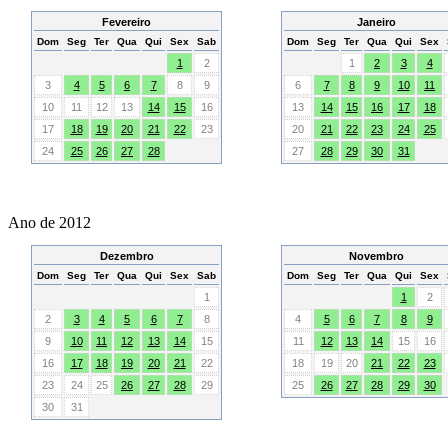
Fevereiro
Janeiro
Dom
Seg
Ter
Qua
Qui
Sex
Sab
Dom
Seg
Ter
Qua
Qui
Sex
1
2
1
2
3
4
3
4
5
6
7
8
9
6
7
8
9
10
11
10
11
12
13
14
15
16
13
14
15
16
17
18
17
18
19
20
21
22
23
20
21
22
23
24
25
24
25
26
27
28
27
28
29
30
31
Ano de 2012
Dezembro
Novembro
Dom
Seg
Ter
Qua
Qui
Sex
Sab
Dom
Seg
Ter
Qua
Qui
Sex
1
1
2
2
3
4
5
6
7
8
4
5
6
7
8
9
9
10
11
12
13
14
15
11
12
13
14
15
16
16
17
18
19
20
21
22
18
19
20
21
22
23
23
24
25
26
27
28
29
25
26
27
28
29
30
30
31