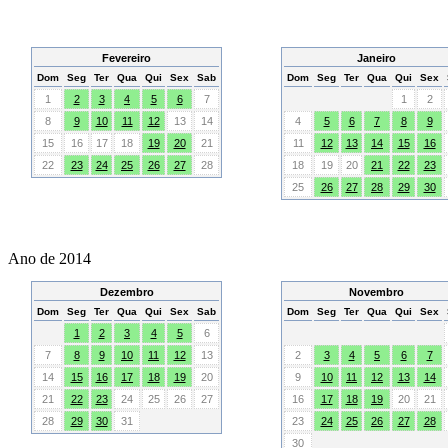
Fevereiro
Janeiro
Dom
Seg
Ter
Qua
Qui
Sex
Sab
Dom
Seg
Ter
Qua
Qui
Sex
1
2
3
4
5
6
7
1
2
8
9
10
11
12
13
14
4
5
6
7
8
9
15
16
17
18
19
20
21
11
12
13
14
15
16
22
23
24
25
26
27
28
18
19
20
21
22
23
25
26
27
28
29
30
Ano de 2014
Dezembro
Novembro
Dom
Seg
Ter
Qua
Qui
Sex
Sab
Dom
Seg
Ter
Qua
Qui
Sex
1
2
3
4
5
6
7
8
9
10
11
12
13
2
3
4
5
6
7
14
15
16
17
18
19
20
9
10
11
12
13
14
21
22
23
24
25
26
27
16
17
18
19
20
21
28
29
30
31
23
24
25
26
27
28
30