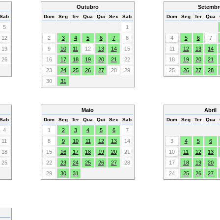
Outubro
Setembr
Sab
Dom
Seg
Ter
Qua
Qui
Sex
Sab
Dom
Seg
Ter
Qua
5
1
12
2
3
4
5
6
7
8
4
5
6
7
19
9
10
11
12
13
14
15
11
12
13
14
26
16
17
18
19
20
21
22
18
19
20
21
23
24
25
26
27
28
29
25
26
27
28
30
31
Maio
Abril
Sab
Dom
Seg
Ter
Qua
Qui
Sex
Sab
Dom
Seg
Ter
Qua
4
1
2
3
4
5
6
7
11
8
9
10
11
12
13
14
3
4
5
6
18
15
16
17
18
19
20
21
10
11
12
13
25
22
23
24
25
26
27
28
17
18
19
20
29
30
31
24
25
26
27