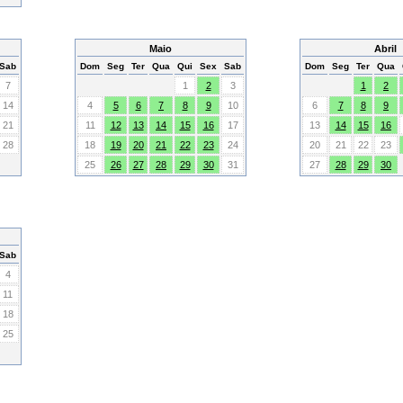
Maio
Abril
Sab
Dom
Seg
Ter
Qua
Qui
Sex
Sab
Dom
Seg
Ter
Qua
7
1
2
3
1
2
14
4
5
6
7
8
9
10
6
7
8
9
21
11
12
13
14
15
16
17
13
14
15
16
28
18
19
20
21
22
23
24
20
21
22
23
25
26
27
28
29
30
31
27
28
29
30
Sab
4
11
18
25