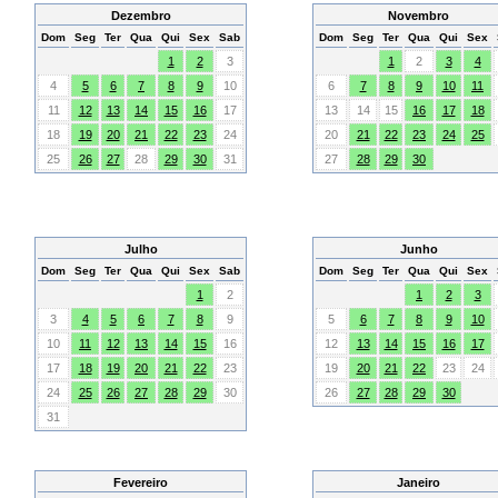
Dezembro
Novembro
Dom
Seg
Ter
Qua
Qui
Sex
Sab
Dom
Seg
Ter
Qua
Qui
Sex
1
2
3
1
2
3
4
4
5
6
7
8
9
10
6
7
8
9
10
11
11
12
13
14
15
16
17
13
14
15
16
17
18
18
19
20
21
22
23
24
20
21
22
23
24
25
25
26
27
28
29
30
31
27
28
29
30
Julho
Junho
Dom
Seg
Ter
Qua
Qui
Sex
Sab
Dom
Seg
Ter
Qua
Qui
Sex
1
2
1
2
3
3
4
5
6
7
8
9
5
6
7
8
9
10
10
11
12
13
14
15
16
12
13
14
15
16
17
17
18
19
20
21
22
23
19
20
21
22
23
24
24
25
26
27
28
29
30
26
27
28
29
30
31
Fevereiro
Janeiro