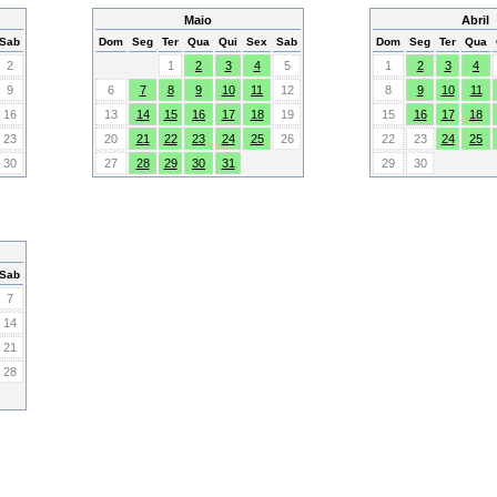
Maio
Abril
Sab
Dom
Seg
Ter
Qua
Qui
Sex
Sab
Dom
Seg
Ter
Qua
2
1
2
3
4
5
1
2
3
4
9
6
7
8
9
10
11
12
8
9
10
11
16
13
14
15
16
17
18
19
15
16
17
18
23
20
21
22
23
24
25
26
22
23
24
25
30
27
28
29
30
31
29
30
Sab
7
14
21
28