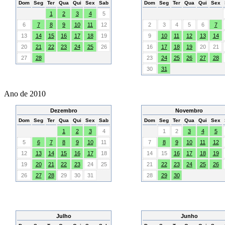
Dom
Seg
Ter
Qua
Qui
Sex
Sab
Dom
Seg
Ter
Qua
Qui
Sex
1
2
3
4
5
6
7
8
9
10
11
12
2
3
4
5
6
7
13
14
15
16
17
18
19
9
10
11
12
13
14
20
21
22
23
24
25
26
16
17
18
19
20
21
27
28
23
24
25
26
27
28
30
31
Ano de 2010
Dezembro
Novembro
Dom
Seg
Ter
Qua
Qui
Sex
Sab
Dom
Seg
Ter
Qua
Qui
Sex
1
2
3
4
1
2
3
4
5
5
6
7
8
9
10
11
7
8
9
10
11
12
12
13
14
15
16
17
18
14
15
16
17
18
19
19
20
21
22
23
24
25
21
22
23
24
25
26
26
27
28
29
30
31
28
29
30
Julho
Junho