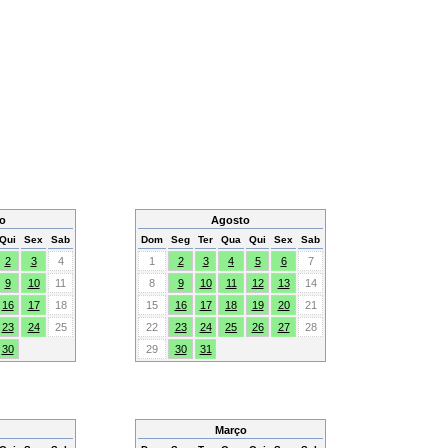
o
Agosto
Qui
Sex
Sab
Dom
Seg
Ter
Qua
Qui
Sex
Sab
2
3
4
1
2
3
4
5
6
7
9
10
11
8
9
10
11
12
13
14
16
17
18
15
16
17
18
19
20
21
23
24
25
22
23
24
25
26
27
28
30
29
30
31
Março