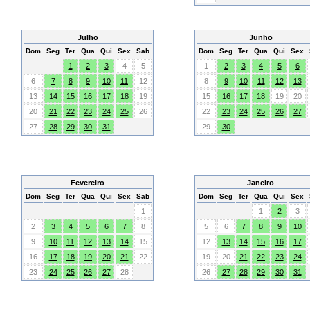
Julho
Junho
Dom
Seg
Ter
Qua
Qui
Sex
Sab
Dom
Seg
Ter
Qua
Qui
Sex
1
2
3
4
5
1
2
3
4
5
6
6
7
8
9
10
11
12
8
9
10
11
12
13
13
14
15
16
17
18
19
15
16
17
18
19
20
20
21
22
23
24
25
26
22
23
24
25
26
27
27
28
29
30
31
29
30
Fevereiro
Janeiro
Dom
Seg
Ter
Qua
Qui
Sex
Sab
Dom
Seg
Ter
Qua
Qui
Sex
1
1
2
3
2
3
4
5
6
7
8
5
6
7
8
9
10
9
10
11
12
13
14
15
12
13
14
15
16
17
16
17
18
19
20
21
22
19
20
21
22
23
24
23
24
25
26
27
28
26
27
28
29
30
31