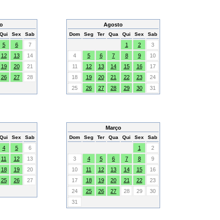
o
Agosto
Qui
Sex
Sab
Dom
Seg
Ter
Qua
Qui
Sex
Sab
5
6
7
1
2
3
12
13
14
4
5
6
7
8
9
10
19
20
21
11
12
13
14
15
16
17
26
27
28
18
19
20
21
22
23
24
25
26
27
28
29
30
31
Março
Qui
Sex
Sab
Dom
Seg
Ter
Qua
Qui
Sex
Sab
4
5
6
1
2
11
12
13
3
4
5
6
7
8
9
18
19
20
10
11
12
13
14
15
16
25
26
27
17
18
19
20
21
22
23
24
25
26
27
28
29
30
31