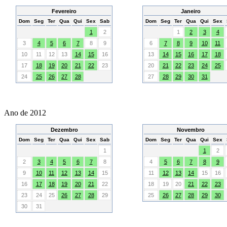
Fevereiro
Janeiro
Dom
Seg
Ter
Qua
Qui
Sex
Sab
Dom
Seg
Ter
Qua
Qui
Sex
1
2
1
2
3
4
3
4
5
6
7
8
9
6
7
8
9
10
11
10
11
12
13
14
15
16
13
14
15
16
17
18
17
18
19
20
21
22
23
20
21
22
23
24
25
24
25
26
27
28
27
28
29
30
31
Ano de 2012
Dezembro
Novembro
Dom
Seg
Ter
Qua
Qui
Sex
Sab
Dom
Seg
Ter
Qua
Qui
Sex
1
1
2
2
3
4
5
6
7
8
4
5
6
7
8
9
9
10
11
12
13
14
15
11
12
13
14
15
16
16
17
18
19
20
21
22
18
19
20
21
22
23
23
24
25
26
27
28
29
25
26
27
28
29
30
30
31