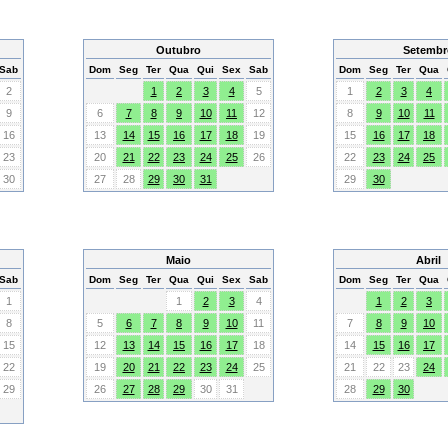
Outubro
Setembr
Sab
Dom
Seg
Ter
Qua
Qui
Sex
Sab
Dom
Seg
Ter
Qua
2
1
2
3
4
5
1
2
3
4
9
6
7
8
9
10
11
12
8
9
10
11
16
13
14
15
16
17
18
19
15
16
17
18
23
20
21
22
23
24
25
26
22
23
24
25
30
27
28
29
30
31
29
30
Maio
Abril
Sab
Dom
Seg
Ter
Qua
Qui
Sex
Sab
Dom
Seg
Ter
Qua
1
1
2
3
4
1
2
3
8
5
6
7
8
9
10
11
7
8
9
10
15
12
13
14
15
16
17
18
14
15
16
17
22
19
20
21
22
23
24
25
21
22
23
24
29
26
27
28
29
30
31
28
29
30