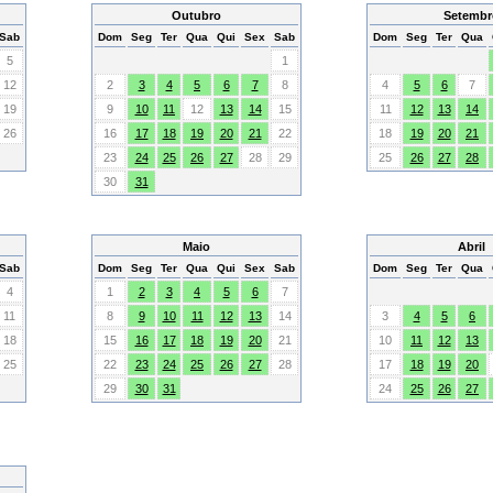
Outubro
Setembr
Sab
Dom
Seg
Ter
Qua
Qui
Sex
Sab
Dom
Seg
Ter
Qua
5
1
12
2
3
4
5
6
7
8
4
5
6
7
19
9
10
11
12
13
14
15
11
12
13
14
26
16
17
18
19
20
21
22
18
19
20
21
23
24
25
26
27
28
29
25
26
27
28
30
31
Maio
Abril
Sab
Dom
Seg
Ter
Qua
Qui
Sex
Sab
Dom
Seg
Ter
Qua
4
1
2
3
4
5
6
7
11
8
9
10
11
12
13
14
3
4
5
6
18
15
16
17
18
19
20
21
10
11
12
13
25
22
23
24
25
26
27
28
17
18
19
20
29
30
31
24
25
26
27