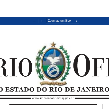
Diminuir
Aumentar
zoom
zoom