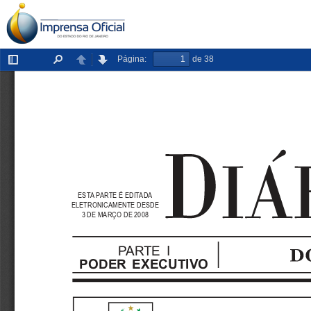
Página:
de 38
Exibir/ocultar
Localizar
Anterior
Próxima
painel
ESTA PARTE É EDITADA
ELETRONICAMENTE DESDE
3 DE MARÇO DE 2008
PARTE I
PODER EXECUTIVO