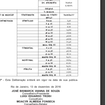
Del. AGENERSA
Tarifária
4,3400%
585/2010
% Reajuste
PO DE MEDIÇÃO
CONSUMIDOR
FAIXA DE CONSU-
Tarifa/jan/17
MO/m3
IDROMETRADA
DOMICILIAR
Social
3,28
6,53
0A10
11A15
8,38
16A25
12,50
15,64
26A35
20,05
36A45
46A55
24,54
56A65
31,20
37,94
Maior QUE 65
16,62
COMERCIAL
0 a 10
11A20
20,74
21A30
33,11
52,51
MAIOR QUE 30
INDUSTRIAL
0 A 20
33,52
21A30
41,81
52,51
MAIOR QUE 30
9,34
PÚBLICA
0 A 20
21A30
13,93
MAIOR QUE 30
21,74
- Esta Deliberação entrará em vigor na data de sua publica-
2º
Rio de Janeiro, 13 de dezembro de 2016
JOSÉ BISMARCK VIANNA DE SOUZA
Conselheiro-Presidente
LUIGI EDUARDO TROISI
Conselheiro
MOACYR ALMEIDA FONSECA
Conselheiro-Relator