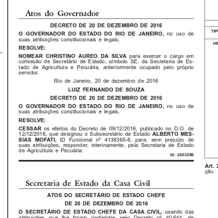
Atos  do  Governador
DECRETO DE 20 DE DEZEMBRO DE 2016
TI
no uso de
O GOVERNADOR DO ESTADO DO RIO DE JANEIRO,
suas atribuições constitucionais e legais,
H
RESOLVE:
para exercer o cargo em
NOMEAR CHRISTINO AUREO DA SILVA
comissão de Secretário de Estado, símbolo SE, da Secretaria de Es-
tado de Agricultura e Pecuária, anteriormente ocupado pelo próprio
servidor.
Rio de Janeiro, 20 de dezembro de 2016
LUIZ FERNANDO DE SOUZA
DECRETO DE 20 DE DEZEMBRO DE 2016
no uso de
O GOVERNADOR DO ESTADO DO RIO DE JANEIRO,
suas atribuições constitucionais e legais,
RESOLVE:
os efeitos do Decreto de 09/12/2016, publicado no D.O. de
CESSAR
12/12/2016, que designou o Subsecretário de Estado
ALBERTO MES-
ID Funcional nº 4138365-6, para, sem prejuízo de
SIAS MOFATI,
suas atribuições, responder, interinamente, pela Secretaria de Estado
de Agricultura e Pecuária.
Id: 2003298
Art. 
ção.
Secretaria  de  Estado  da  Casa  Civil
ATOS DO SECRETÁRIO DE ESTADO CHEFE
DE 20 DE DEZEMBRO DE 2016
O SECRETÁRIO DE ESTADO CHEFE DA CASA CIVIL,
usando das
atribuições que lhe foram conferidas pelo Decreto nº 40.644, de