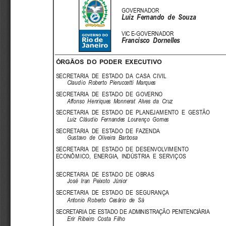
GOVERNADOR
Luiz  Fernando  de  Souza
VIC E-GOVERNADOR
Francisco  Dornelles
ÓRGÃOS DO PODER EXECUTIVO
SECRETARIA  DE  ESTADO  DA  CASA  CIVIL
Claud io  Roberto  Pieruccetti  Marques
SECRETARIA  DE  ESTADO  DE  GOVERNO
Affonso  Henriques  Monnerat  Alves  da  Cruz
SECRETARIA  DE  ESTADO  DE  PLANEJAM ENTO  E  GESTÃO
Luiz  Cláud io  Fernandes  Lourenço  Gomes
SECRETARIA  DE  ESTADO  DE  FAZENDA
Gustavo  de  Oliveira  Barbosa
SECRETARIA  DE  ESTADO  DE  DESENVOLVIM ENTO
ECONÔM ICO,  ENERGIA,  INDÚSTRIA  E  SERVIÇOS
SECRETARIA  DE  ESTADO  DE  OBRAS
José  Iran  Peixoto  Júnior
SECRETARIA  DE  ESTADO  DE  SEGURANÇA
Antonio  Roberto  Cesário  de  Sá
SECRETARIA  DE  ESTADO  DE  ADMINISTRAÇÃO  PENITENCIÁRIA
Erir  Ribeiro  Costa  Filho