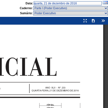
Data:
Caderno:
Sumário:
Modo
Download
Fer
de
apresentação
ANO XLII - Nº 233
QUARTA-FEIRA, 21 DE DEZEMBRO DE 2016
IGP-DIn
IGP-DIo