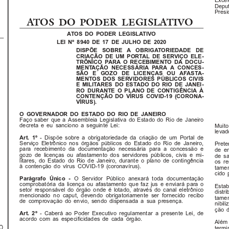
Excel
Deput
Presid
ATOS DO PODER LEGISLATIVO
ATOS  DO  PODER  LEGISLATIVO
LEI  Nº  8940  DE  17  DE  JULHO  DE  2020
DISPÕE   SOBRE   A   OBRIGATORIEDADE   DE
CRIAÇÃO  DE  UM  PORTAL  DE  SERVIÇO  ELE-
TRÕNICO  PARA  O  RECEBIMENTO  DA  DOCU-
MENTAÇÃO  NECESSÁRIA  PARA  A  CONCES-
SÃO   E   GOZO   DE   LICENÇAS   OU   AFASTA-
MENTOS  DOS  SERVIDORES  PÚBLICOS  CIVIS
E  MILITARES  DO  ESTADO  DO  RIO  DE  JANEI-
RO  DURANTE  O  PLANO  DE  CONTIGÊNCIA  À
CONTENÇÃO  DO  VÍRUS  COVID-19  (CORONA-
VÍRUS).
O  GOVERNADOR  DO  ESTADO  DO  RIO  DE  JANEIRO
Faço  saber  que  a  Assembleia  Legislativa  do  Estado  do  Rio  de  Janeiro
decreta  e  eu  sanciono  a  seguinte  Lei:
Muito 
levado
Art.  1º
-  Dispõe  sobre  a  obrigatoriedade  da  criação  de  um  Portal  de
Serviço  Eletrônico  nos  órgãos  públicos  do  Estado  do  Rio  de  Janeiro,
Preten
para  recebimento  da  documentação  necessária  para  a  concessão  e
de  e
gozo  de  licenças  ou  afastamento  dos  servidores  públicos,  civis  e  mi-
de  s
litares,  do  Estado  do  Rio  de  Janeiro,  durante  o  plano  de  contingência
os  r
à  contenção  do  vírus  COVID-19  (coronavírus).
tamen
cido  
Parágrafo  Único  -
O  Servidor  Público  anexará  toda  documentação
comprobatória  da  licença  ou  afastamento  que  faz  jus  e  enviará  para  o
Estabe
setor  responsável  do  órgão  onde  é  lotado,  através  do  canal  eletrônico
distri
mencionado  no  caput,  devendo  obrigatoriamente  ser  fornecido  recibo
tamen
de  comprovação  do  envio,  sendo  dispensada  a  sua  presença.
nibili
ção  
Art.  2º
-  Caberá  ao  Poder  Executivo  regulamentar  a  presente  Lei,  de
acordo  com  as  especificidades  de  cada  órgão.
Além  
O
termin