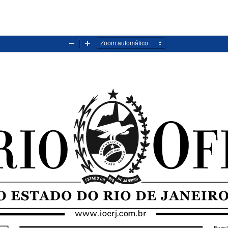
Diminuir
Aumentar
zoom
zoom