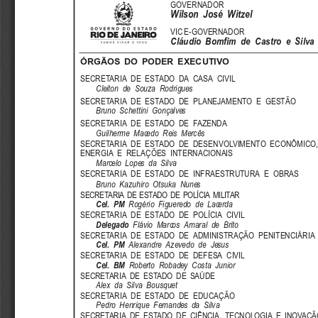
GOVERNADOR
Wilson  José  Witzel
VICE-GOVERNADOR
Cláudio  Bomfim  de  Castro  e  Silva
ÓRGÃOS  DO  PODER  EXECUTIVO
SECRETARIA DE ESTADO DA CASA CIVIL
Cleiton  de  Souza  Rodrigues
SECRETARIA DE ESTADO DE PLANEJAMENTO E GESTÃO
Bruno  Schettini  Gonçalves
SECRETARIA DE ESTADO DE FAZENDA
Guilherme  Macedo  Reis  Mercês
SECRETARIA DE ESTADO DE DESENVOLVIMENTO ECONÔMICO,
ENERGIA E RELAÇÕES INTERNACIONAIS
Marcelo  Lopes  da  Silva
SECRETARIA DE ESTADO DE INFRAESTRUTURA E OBRAS
Bruno  Kazuhiro  Otsuka  Nunes
SECRETARIA DE ESTADO DE POLÍCIA MILITAR
Cel.  PM
Rogério  Figueredo  de  Lacerda
SECRETARIA DE ESTADO DE POLÍCIA CIVIL
Delegado
Flávio  Marcos  Amaral  de  Brito
SECRETARIA DE ESTADO DE ADMINISTRAÇÃO PENITENCIÁRIA
Cel.  PM
Alexandre  Azevedo  de  Jesus
SECRETARIA DE ESTADO DE DEFESA CIVIL
Cel.  BM
Roberto  Robadey  Costa  Junior
SECRETARIA DE ESTADO DE SAÚDE
Alex  da  Silva  Bousquet
SECRETARIA DE ESTADO DE EDUCAÇÃO
Pedro  Henrique  Fernandes  da  Silva
SECRETARIA DE ESTADO DE CIÊNCIA, TECNOLOGIA E INOVAÇÃ