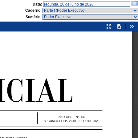
Data:
Caderno:
Sumário:
Modo
Download
Fer
de
apresentação
ANO  X  LV  I  -  Nº  130
SEGUNDA-FEIRA, 20 DE  JULHO DE 2020