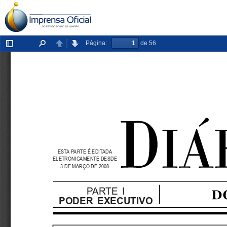
Página:
de 56
Exibir/ocultar
Localizar
Anterior
Próxima
painel
ESTA PARTE É EDITADA
ELETRONICAMENTE DESDE
3 DE MARÇO DE 2008
PARTE  I
PODER  EXECUTIVO