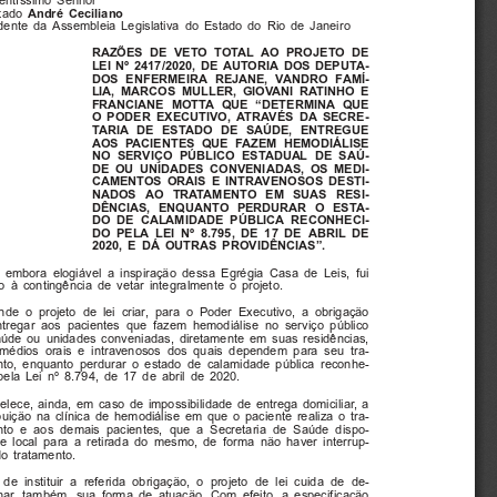
entíssimo  Senhor
André  Ceciliano
ado 
ente  da  Assembleia  Legislativa  do  Estado  do  Rio  de  Janeiro
RAZÕES  DE  VETO  TOTAL  AO  PROJETO  DE
LEI  Nº  2417/2020, DE  AUTORIA  DOS  DEPUTA-
DOS  ENFERMEIRA  REJANE,  VANDRO  FAMÍ-
LIA,  MARCOS  MULLER,  GIOVANI  RATINHO  E
FRANCIANE  MOTTA  QUE  “DETERMINA  QUE
O  PODER  EXECUTIVO,  ATRAVÉS  DA  SECRE-
TARIA  DE  ESTADO  DE  SAÚDE,  ENTREGUE
AOS  PACIENTES  QUE  FAZEM  HEMODIÁLISE
NO  SERVIÇO  PÚBLICO  ESTADUAL  DE  SAÚ-
DE  OU  UNIDADES  CONVENIADAS,  OS  MEDI-
CAMENTOS  ORAIS  E  INTRAVENOSOS  DESTI-
NADOS   AO   TRATAMENTO   EM   SUAS   RESI-
DÊNCIAS,  ENQUANTO  PERDURAR  O  ESTA-
DO  DE  CALAMIDADE  PÚBLICA  RECONHECI-
DO  PELA  LEI  Nº  8.795,  DE  17  DE  ABRIL  DE
2020,  E  DÁ  OUTRAS  PROVIDÊNCIAS”.
 embora  elogiável  a  inspiração  dessa  Egrégia  Casa  de  Leis,  fui
  à  contingência  de  vetar  integralmente  o  projeto.
de  o  projeto  de  lei  criar,  para  o  Poder  Executivo,  a  obrigação
ntregar  aos  pacientes  que  fazem  hemodiálise  no  serviço  público
aúde  ou  unidades  conveniadas,  diretamente  em  suas  residências,
emédios  orais  e  intravenosos  dos  quais  dependem  para  seu  tra-
to,  enquanto  perdurar  o  estado  de  calamidade  pública  reconhe-
pela  Lei  nº  8.794,  de  17  de  abril  de  2020.
lece,  ainda,  em  caso  de  impossibilidade  de  entrega  domiciliar,  a
buição  na  clínica  de  hemodiálise  em  que  o  paciente  realiza  o  tra-
to  e  aos  demais  pacientes,  que  a  Secretaria  de  Saúde  dispo-
ze  local  para  a  retirada  do  mesmo,  de  forma  não  haver  interrup-
do  tratamento.
de  instituir  a  referida  obrigação,  o  projeto  de  lei  cuida  de  de-
ar,  também,  sua  forma  de  atuação.  Com  efeito,  a  especificação