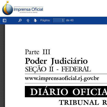
Página:
de 40
Exibir/ocultar
Localizar
Anterior
Próxima
painel
Parte III
Poder Judiciário
SEÇÃO II - FEDERAL
www.imprensaoficial.rj.gov.br
DIÁRIO OFICI
TRIBUNAL R