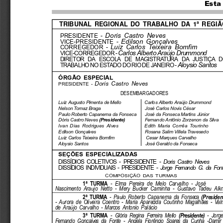
Esta
TRIBUNAL  REGIONAL  DO  TRABALHO  DA  1ª  REGIÃ
Doris  Castro  Neves
PRESIDENTE -
Edilson  Gonçalves
VICE-PRESIDENTE -
Luiz  Carlos  Teixeira  Bomfim
CORREGEDOR -
Carlos Alberto Araújo Drummond
VICE-CORREGEDOR -
DIRETOR DA ESCOLA DE MAGISTRATURA DA JUSTIÇA D
Aloysio Santos
TRABALHO NO ESTADO DO RIO DE JANEIRO -
ÓRGÃO ESPECIAL
Doris  Castro  Neves
PRESIDENTE -
DESEMBARGADORES
Luiz Augusto Pimenta de Mello
Carlos Alberto Araújo Drummond
Nelson Tomaz Braga
José Carlos Novis César
Paulo Roberto Capanema da Fonseca
José da Fonseca Martins Júnior
Dóris Castro Neves
(Presidente)
Fernando Antônio Zorzenon da Silva
Ivan  Dias  Rodrigues  Alves
Edith  Maria  Corrêa  Tourinho
Edilson Gonçalves
Rosana Salim Villela Travesedo
Luiz Carlos Teixeira Bomfim
Cesar Marques Carvalho
Aloysio Santos
José Geraldo da Fonseca
SEÇÕES ESPECIALIZADAS
DISSÍDIOS COLETIVOS - PRESIDENTE -
Doris  Castro  Neves
DISSÍDIOS INDIVIDUAIS - PRESIDENTE -
Jorge  Fernando  G.  da  Fon
COMPOSIÇÃO DAS TURMAS
1ª TURMA
-  Elma  Pereira  de  Melo  Carvalho  -  José
Nascimento  Araujo  Netto  -  Mery  Bucker  Caminha  -  Gustavo  Tadeu  Alk
2ª TURMA
-  Paulo  Roberto  Capanema  da  Fonseca
(Presiden
-  Aurora  de  Oliveira  Coentro  -  Maria  Aparecida  Coutinho  Magalhães  -  Valm
de  Araújo  Carvalho  -  Marcos  Antonio  Palácio
3ª TURMA
-  Glória  Regina  Ferreira  Mello
(Presidente)
-  Jorge
Fernando  Gonçalves  da  Fonte  -  Angela  Fiorêncio  Soares  da  Cunha  -Damir