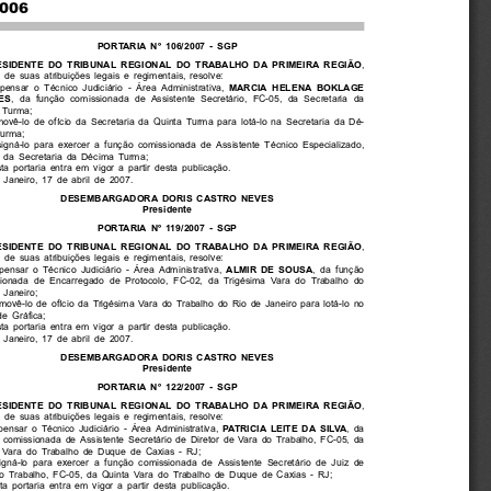
2006
PORTARIA Nº 106/2007 - SGP
,
ESIDENTE DO TRIBUNAL REGIONAL DO TRABALHO DA PRIMEIRA REGIÃO
 de suas atribuições legais e regimentais, resolve:
spensar o Técnico Judiciário - Área Administrativa,
MARCIA HELENA BOKLAGE
ES
, da função comissionada de Assistente Secretário, FC-05, da Secretaria da
 Turma;
emovê-lo de ofício da Secretaria da Quinta Turma para lotá-lo na Secretaria da Dé-
urma;
esigná-lo para exercer a função comissionada de Assistente Técnico Especializado,
 da Secretaria da Décima Turma;
ta portaria entra em vigor a partir desta publicação.
 Janeiro, 17 de abril de 2007.
DESEMBARGADORA DORIS CASTRO NEVES
Presidente
PORTARIA Nº 119/2007 - SGP
,
ESIDENTE DO TRIBUNAL REGIONAL DO TRABALHO DA PRIMEIRA REGIÃO
 de suas atribuições legais e regimentais, resolve:
spensar o Técnico Judiciário - Área Administrativa,
ALMIR DE SOUSA
, da função
ionada de Encarregado de Protocolo, FC-02, da Trigésima Vara do Trabalho do
 Janeiro;
emovê-lo de ofício da Trigésima Vara do Trabalho do Rio de Janeiro para lotá-lo no
de Gráfica;
sta portaria entra em vigor a partir desta publicação.
 Janeiro, 17 de abril de 2007.
DESEMBARGADORA DORIS CASTRO NEVES
Presidente
PORTARIA Nº 122/2007 - SGP
,
ESIDENTE DO TRIBUNAL REGIONAL DO TRABALHO DA PRIMEIRA REGIÃO
 de suas atribuições legais e regimentais, resolve:
pensar o Técnico Judiciário - Área Administrativa,
PATRICIA LEITE DA SILVA
,da
 comissionada de Assistente Secretário de Diretor de Vara do Trabalho, FC-05, da
 Vara do Trabalho de Duque de Caxias - RJ;
signá-lo para exercer a função comissionada de Assistente Secretário de Juiz de
o Trabalho, FC-05, da Quinta Vara do Trabalho de Duque de Caxias - RJ;
sta portaria entra em vigor a partir desta publicação.