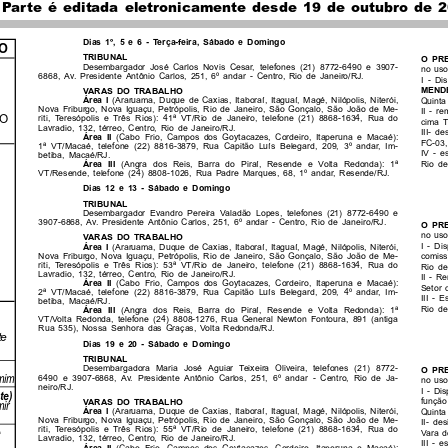
 Parte é editada eletronicamente desde 19 de outubro de 
Dias1º,5e6-Terça-feira,
Sábado e Domingo
O
TRIBUNAL
O PR
Desembargador José Carlos Novis Cesar, telefones (21) 8772-6490 e 3907-
no uso
6868, Av. Presidente Antônio Carlos, 251, 6º andar - Centro, Rio de Janeiro/RJ.
I - Di
MEND
VARAS DO TRABALHO
(Araruama, Duque de Caxias, Itaboraí, Itaguaí, Magé, Nilópolis, Niterói,
Área I
Quinta
Nova Friburgo, Nova Iguaçu, Petrópolis, Rio de Janeiro, São Gonçalo, São João de Me-
II - r
O
riti, Teresópolis e Três Rios): 41ª VT/Rio de Janeiro, telefone (21) 8868-1634, Rua do
cima T
Lavradio, 132, térreo, Centro, Rio de Janeiro/RJ.
III- d
Área II
(Cabo Frio, Campos dos Goytacazes, Cordeiro, Itaperuna e Macaé):
FC-03,
1ª VT/Macaé, telefone (22) 8816-3879, Rua Capitão Luís Belegard, 209, 3º andar, Im-
IV - es
betiba, Macaé/RJ.
Área III
(Angra dos Reis, Barra do Piraí, Resende e Volta Redonda): 1ª
Rio de
VT/Resende, telefone (24) 8808-1026, Rua Padre Marques, 68, 1º andar, Resende/RJ.
Dias 12 e 13 - Sábado e Domingo
TRIBUNAL
Desembargador Evandro Pereira Valadão Lopes, telefones (21) 8772-6490 e
3907-6868, Av. Presidente Antônio Carlos, 251, 6º andar - Centro, Rio de Janeiro/RJ.
O PR
no uso
VARAS DO TRABALHO
I - Di
(Araruama, Duque de Caxias, Itaboraí, Itaguaí, Magé, Nilópolis, Niterói,
Área I
Nova Friburgo, Nova Iguaçu, Petrópolis, Rio de Janeiro, São Gonçalo, São João de Me-
comiss
riti, Teresópolis e Três Rios): 53ª VT/Rio de Janeiro, telefone (21) 8868-1634, Rua do
Rio de
Lavradio, 132, térreo, Centro, Rio de Janeiro/RJ.
II - R
(Cabo Frio, Campos dos Goytacazes, Cordeiro, Itaperuna e Macaé):
Área II
Setor 
2ª VT/Macaé, telefone (22) 8816-3879, Rua Capitão Luís Belegard, 209, 4º andar, Im-
III - E
betiba, Macaé/RJ.
Rio de
Área III
(Angra dos Reis, Barra do Piraí, Resende e Volta Redonda): 1ª
VT/Volta Redonda, telefone (24) 8808-1276, Rua General Newton Fontoura, 891 (antiga
Rua 535), Nossa Senhora das Graças, Volta Redonda/RJ.
te
Dias 19 e 20 - Sábado e Domingo
TRIBUNAL
Desembargadora Maria José Aguiar Teixeira Oliveira, telefones (21) 8772-
O PR
6490 e 3907-6868, Av. Presidente Antônio Carlos, 251, 6º andar - Centro, Rio de Ja-
mim
no uso
neiro/RJ.
I - Dis
te)
função
VARAS DO TRABALHO
ir
(Araruama, Duque de Caxias, Itaboraí, Itaguaí, Magé, Nilópolis, Niterói,
Área I
Quinta
Nova Friburgo, Nova Iguaçu, Petrópolis, Rio de Janeiro, São Gonçalo, São João de Me-
II- de
riti, Teresópolis e Três Rios): 55ª VT/Rio de Janeiro, telefone (21) 8868-1634, Rua do
Vara d
Lavradio, 132, térreo, Centro, Rio de Janeiro/RJ.
III - e