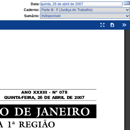
Data:
Caderno:
Sumário:
Modo
Download
Fer
de
apresentação
ANO XXXIII - Nº 078
QUINTA-FEIRA, 26 DE ABRIL DE 2007
IO DE JANEIRO
 1ª REGIÃO