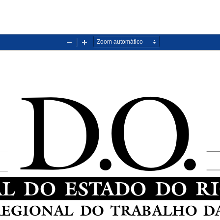
Diminuir
Aumentar
zoom
zoom
.
D.O
AL DO ESTADO DO R
EGIONAL DO TRABALHO DA