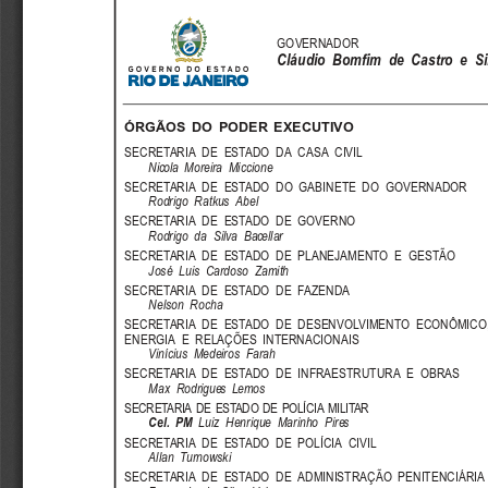
GOVERNADOR
Cláudio  Bomfim  de  Castro  e  Si
ÓRGÃOS  DO  PODER  EXECUTIVO
SECRETARIA  DE  ESTADO  DA  CASA  CIVIL
Nicola  Moreira  Miccione
SECRETARIA  DE  ESTADO  DO  GABINETE  DO  GOVERNADOR
Rodrigo  Ratkus  Abel
SECRETARIA  DE  ESTADO  DE  GOVERNO
Rodrigo  da  Silva  Bacellar
SECRETARIA  DE  ESTADO  DE  PLANEJAMENTO  E  GESTÃO
José  Luis  Cardoso  Zamith
SECRETARIA  DE  ESTADO  DE  FAZENDA
Nelson  Rocha
SECRETARIA  DE  ESTADO  DE  DESENVOLVIMENTO  ECONÔMICO
ENERGIA  E  RELAÇÕES  INTERNACIONAIS
Vinícius  Medeiros  Farah
SECRETARIA  DE  ESTADO  DE  INFRAESTRUTURA  E  OBRAS
Max  Rodrigues  Lemos
SECRETARIA DE ESTADO DE POLÍCIA MILITAR
Cel.  PM
Luiz  Henrique  Marinho  Pires
SECRETARIA  DE  ESTADO  DE  POLÍCIA  CIVIL
Allan  Turnowski
SECRETARIA  DE  ESTADO  DE  ADMINISTRAÇÃO  PENITENCIÁRIA