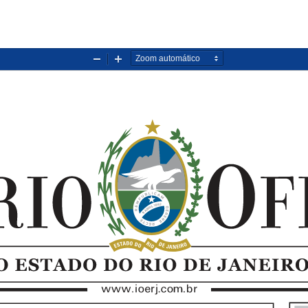
Diminuir
Aumentar
zoom
zoom