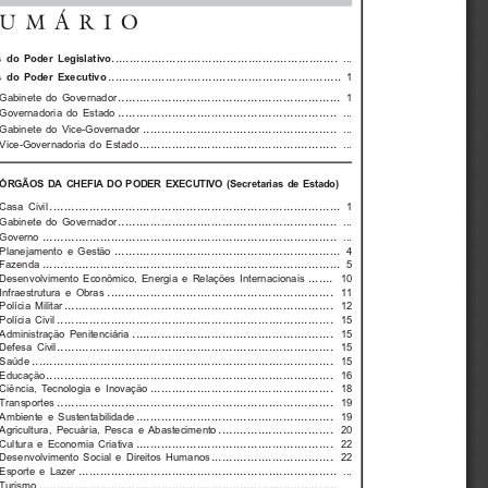
SUMÁRIO
............................................................... 
  do  Poder  Legislativo
...
.................................................................
  do  Poder  Executivo
1
.............................................................. 
Gabinete  do  Governador
1
............................................................. 
Governadoria  do  Estado
...
...................................................... 
Gabinete  do  Vice-Governador
...
....................................................... 
Vice-Governadoria  do  Estado
...
ÓRGÃOS  DA  CHEFIA  DO  PODER  EXECUTIVO  (Secretarias  de  Estado)
................................................................................. 
Casa  Civil
1
............................................................. 
Gabinete  do  Governador
...
.................................................................................. 
Governo 
...
............................................................... 
Planejamento  e  Gestão
4
................................................................................... 
Fazenda 
5
....... 
Desenvolvimento  Econômico,  Energia  e  Relações  Internacionais
10
............................................................... 
Infraestrutura  e  Obras
11
........................................................................... 
Polícia  Militar
12
............................................................................. 
Polícia  Civil
15
........................................................ 
Administração  Penitenciária
15
............................................................................. 
Defesa  Civil
15
.................................................................................... 
Saúde 
15
................................................................................ 
Educação 
16
................................................... 
Ciência,  Tecnologia  e  Inovação
18
............................................................................. 
Transportes 
19
....................................................... 
Ambiente  e  Sustentabilidade
19
................................ 
Agricultura,  Pecuária,  Pesca  e  Abastecimento
20
....................................................... 
Cultura  e  Economia  Criativa
22
.................................. 
Desenvolvimento  Social  e  Direitos  Humanos
22
........................................................................ 
Esporte  e  Lazer
...
................................................................................... 
Turismo 
...