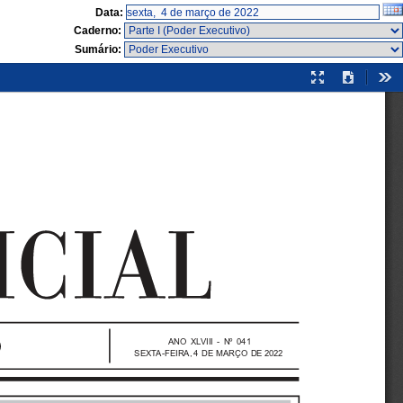
Data:
Caderno:
Sumário:
Modo
Download
Fer
de
apresentação
ANO  X LV I I I   -  Nº  041
S E X TA - F E I R A , 4 DE  MARÇO  DE  2022