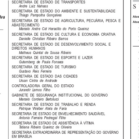
SECRETARIA  DE  ESTADO  DE  TRANSPORTES
Andre  Luiz  Nahass
SECRETARIA  DE  ESTADO  DO  AMBIENTE  E  SUSTENTABILIDADE
Thiago  Pampolha  Gonçalves
Atos
lva
SECRETARIA  DE  ESTADO  DE  AGRICULTURA,  PECUÁRIA,  PESCA  E
Atos
ABASTECIMENTO
Marcelo  Andre  Cid  Heraclito  do  Porto  Queiroz
SECRETARIA  DE  ESTADO  DE  CULTURA  E  ECONOMIA  CRIATIVA
Danielle  Christian  Ribeiro  Barros
SECRETARIA  DE  ESTADO  DE  DESENVOLVIMENTO  SOCIAL  E
DIREITOS  HUMANOS
Matheus  Quintal  de  Sousa  Ribeiro
SECRETARIA  DE  ESTADO  DE  ESPORTE  E  LAZER
Gutemberg  de  Paula  Fonseca
SECRETARIA  DE  ESTADO  DE  TURISMO
Gustavo  Reis  Ferreira
SECRETARIA  DE  ESTADO  DAS  CIDADES
Uruan  Cintra  de  Andrade
CONTROLADORIA  GERAL  DO  ESTADO
Jurandir  Lemos  Filho
,
GABINETE  DE  SEGURANÇA  INSTITUCIONAL  DO  GOVERNO
Marcelo  Cordeiro  Bertolucci
SECRETARIA  DE  ESTADO  DE  TRABALHO  E  RENDA
W
Patrique
elber  Atela  de  Faria
SECRETARIA  DE  ESTADO  DE  ENVELHECIMENTO  SAUDÁVEL
Antonio  Ferreira  Pedregal  Filho
SECRETARIA  DE  ESTADO  DE  ASSISTÊNCIA  À  VÍTIMA
Tatiana  Ribeiro  Queiroz  de  Oliveira
SECRETARIA  EXTRAORDINÁRIA  DE  REPRESENTAÇÃO  DO  GOVERNO
EM  BRASÍLIA