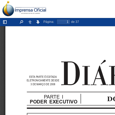
Página:
de 37
Exibir/ocultar
Localizar
Anterior
Próxima
painel
ESTA PARTE É EDITADA
ELETRONICAMENTE DESDE
3 DE MARÇO DE 2008
PARTE  I
PODER  EXECUTIVO