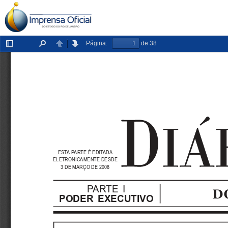
Página:
de 38
Exibir/ocultar
Localizar
Anterior
Próxima
painel
ESTA PARTE É EDITADA
ELETRONICAMENTE DESDE
3 DE MARÇO DE 2008
PARTE  I
PODER  EXECUTIVO