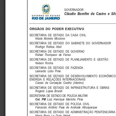
GOVERNADOR
Cláudio  Bomfim  de  Castro  e  Sil
ÓRGÃOS  DO  PODER  EXECUTIVO
SECRETARIA  DE  ESTADO  DA  CASA  CIVIL
Nicola  Moreira  Miccione
SECRETARIA  DE  ESTADO  DO  GABINETE  DO  GOVERNADOR
Rodrigo  Ratkus  Abel
SECRETARIA  DE  ESTADO  DE  GOVERNO
Rafael  Thompson  de  Farias
SECRETARIA  DE  ESTADO  DE  PLANEJAMENTO  E  GESTÃO
Nelson  Rocha
SECRETARIA  DE  ESTADO  DE  FAZENDA
Leonardo  Lobo  Pires
SECRETARIA  DE  ESTADO  DE  DESENVOLVIMENTO  ECONÔMICO
ENERGIA  E  RELAÇÕES  INTERNACIONAIS
Cássio  da  Conceição  Coelho  (Interino)
SECRETARIA  DE  ESTADO  DE  INFRAESTRUTURA  E  OBRAS
Rogerio  Lopes  Brandi
SECRETARIA DE ESTADO DE POLÍCIA MILITAR
Cel.  PM
Luiz  Henrique  Marinho  Pires
SECRETARIA  DE  ESTADO  DE  POLÍCIA  CIVIL
Fernando  Antônio  Paes  de  Andrade  Albuquerque
SECRETARIA  DE  ESTADO  DE  ADMINISTRAÇÃO  PENITENCIÁRIA
Maria  Rosa  Lo  Duca  Nebel