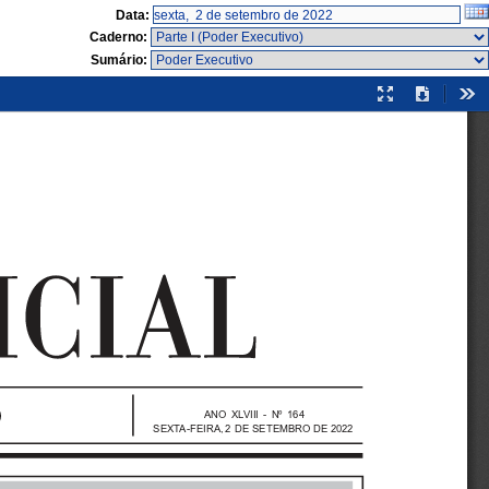
Data:
Caderno:
Sumário:
Modo
Download
Fer
de
apresentação
ANO  X LV I I I   -  Nº  164
S E X TA - F E I R A , 2 DE  SETEMBRO  DE  2022