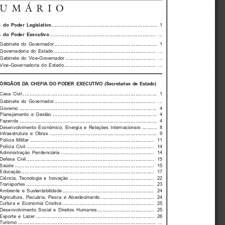
SUMÁRIO
................................................................ 
  do  Poder  Legislativo
1
................................................................ 
  do  Poder  Executivo
...
.............................................................. 
Gabinete  do  Governador
1
............................................................. 
Governadoria  do  Estado
...
...................................................... 
Gabinete  do  Vice-Governador
...
....................................................... 
Vice-Governadoria  do  Estado
...
ÓRGÃOS  DA  CHEFIA  DO  PODER  EXECUTIVO  (Secretarias  de  Estado)
................................................................................. 
Casa  Civil
1
............................................................. 
Gabinete  do  Governador
...
................................................................................... 
Governo 
4
............................................................... 
Planejamento  e  Gestão
4
................................................................................... 
Fazenda 
4
......... 
Desenvolvimento  Econômico,  Energia  e  Relações  Internacionais
8
.................................................................
Infraestrutura  e  Obras
9
........................................................................... 
Polícia  Militar
11
............................................................................. 
Polícia  Civil
14
........................................................ 
Administração  Penitenciária
14
............................................................................. 
Defesa  Civil
15
.................................................................................... 
Saúde 
15
................................................................................ 
Educação 
17
................................................... 
Ciência,  Tecnologia  e  Inovação
22
............................................................................. 
Transportes 
23
....................................................... 
Ambiente  e  Sustentabilidade
24
................................ 
Agricultura,  Pecuária,  Pesca  e  Abastecimento
24
....................................................... 
Cultura  e  Economia  Criativa
25
.................................. 
Desenvolvimento  Social  e  Direitos  Humanos
25
....................................................................... 
Esporte  e  Lazer
26
................................................................................... 
Turismo 
...