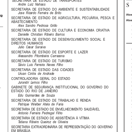
‘SECRETARIA  DE  ESTADO  DE  TRANSPORTES
Andre  Luiz  Nahass
SECRETARIA  DE  ESTADO  DO  AMBIENTE  E  SUSTENTABILIDADE
Jose  Ricardo  Ferreira  de  Brito
Atos
va
SECRETARIA  DE  ESTADO  DE  AGRICULTURA,  PECUÁRIA,  PESCA  E
Atos
ABASTECIMENTO
Alex  Sandro  Pedrosa  Grillo
SECRETARIA  DE  ESTADO  DE  CULTURA  E  ECONOMIA  CRIATIVA
Danielle  Christian  Ribeiro  Barros
SECRETARIA  DE  ESTADO  DE  DESENVOLVIMENTO  SOCIAL  E
DIREITOS  HUMANOS
Julio  Cesar  Saraiva
SECRETARIA  DE  ESTADO  DE  ESPORTE  E  LAZER
Alessandro  Pitombeira  Carracena
SECRETARIA  DE  ESTADO  DE  TURISMO
Sávio  Luis  Ferreira  Neves  Filho
SECRETARIA  DE  ESTADO  DAS  CIDADES
Uruan  Cintra  de  Andrade
CONTROLADORIA  GERAL  DO  ESTADO
Jurandir  Lemos  Filho
,
GABINETE  DE  SEGURANÇA  INSTITUCIONAL  DO  GOVERNO  DO
ESTADO  DO  RIO  DE  JANEIRO
Edu  Guimarães  de  Souza
SECRETARIA  DE  ESTADO  DE  TRABALHO  E  RENDA
W
Patrique
elber  Atela  de  Faria
SECRETARIA  DE  ESTADO  DE  ENVELHECIMENTO  SAUDÁVEL
Antonio  Ferreira  Pedregal  Filho
SECRETARIA  DE  ESTADO  DE  ASSISTÊNCIA  À  VÍTIMA
Tatiana  Ribeiro  Queiroz  de  Oliveira
SECRETARIA  EXTRAORDINÁRIA  DE  REPRESENTAÇÃO  DO  GOVERNO
EM  BRASÍLIA