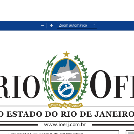
Diminuir
Aumentar
zoom
zoom