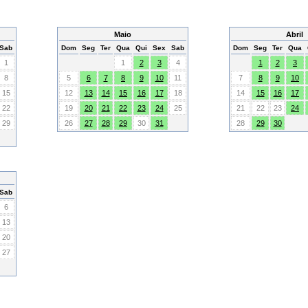
Maio
Abril
Sab
Dom
Seg
Ter
Qua
Qui
Sex
Sab
Dom
Seg
Ter
Qua
1
1
2
3
4
1
2
3
8
5
6
7
8
9
10
11
7
8
9
10
15
12
13
14
15
16
17
18
14
15
16
17
22
19
20
21
22
23
24
25
21
22
23
24
29
26
27
28
29
30
31
28
29
30
Sab
6
13
20
27