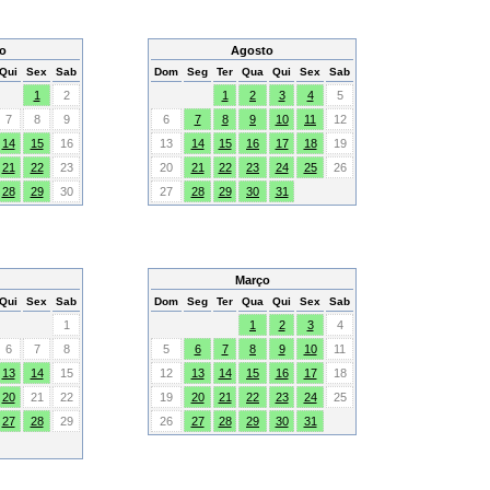
o
Agosto
Qui
Sex
Sab
Dom
Seg
Ter
Qua
Qui
Sex
Sab
1
2
1
2
3
4
5
7
8
9
6
7
8
9
10
11
12
14
15
16
13
14
15
16
17
18
19
21
22
23
20
21
22
23
24
25
26
28
29
30
27
28
29
30
31
Março
Qui
Sex
Sab
Dom
Seg
Ter
Qua
Qui
Sex
Sab
1
1
2
3
4
6
7
8
5
6
7
8
9
10
11
13
14
15
12
13
14
15
16
17
18
20
21
22
19
20
21
22
23
24
25
27
28
29
26
27
28
29
30
31