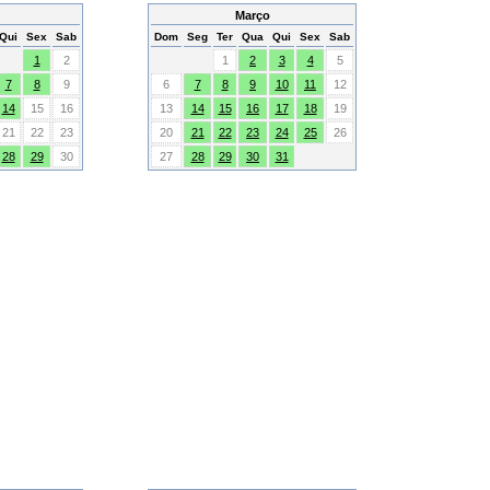
Março
Qui
Sex
Sab
Dom
Seg
Ter
Qua
Qui
Sex
Sab
1
2
1
2
3
4
5
7
8
9
6
7
8
9
10
11
12
14
15
16
13
14
15
16
17
18
19
21
22
23
20
21
22
23
24
25
26
28
29
30
27
28
29
30
31