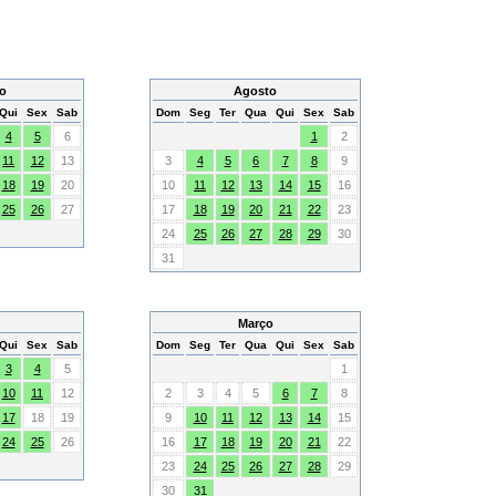
o
Agosto
Qui
Sex
Sab
Dom
Seg
Ter
Qua
Qui
Sex
Sab
4
5
6
1
2
11
12
13
3
4
5
6
7
8
9
18
19
20
10
11
12
13
14
15
16
25
26
27
17
18
19
20
21
22
23
24
25
26
27
28
29
30
31
Março
Qui
Sex
Sab
Dom
Seg
Ter
Qua
Qui
Sex
Sab
3
4
5
1
10
11
12
2
3
4
5
6
7
8
17
18
19
9
10
11
12
13
14
15
24
25
26
16
17
18
19
20
21
22
23
24
25
26
27
28
29
30
31