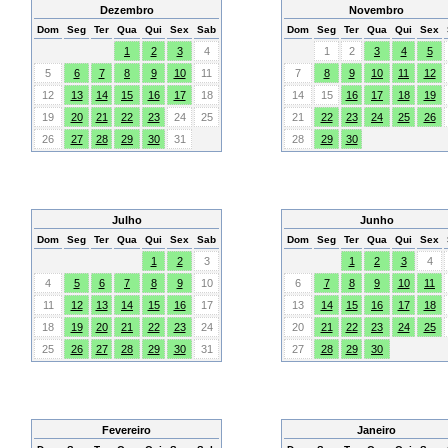
Dezembro
Novembro
Dom
Seg
Ter
Qua
Qui
Sex
Sab
Dom
Seg
Ter
Qua
Qui
Sex
1
2
3
4
1
2
3
4
5
5
6
7
8
9
10
11
7
8
9
10
11
12
12
13
14
15
16
17
18
14
15
16
17
18
19
19
20
21
22
23
24
25
21
22
23
24
25
26
26
27
28
29
30
31
28
29
30
Julho
Junho
Dom
Seg
Ter
Qua
Qui
Sex
Sab
Dom
Seg
Ter
Qua
Qui
Sex
1
2
3
1
2
3
4
4
5
6
7
8
9
10
6
7
8
9
10
11
11
12
13
14
15
16
17
13
14
15
16
17
18
18
19
20
21
22
23
24
20
21
22
23
24
25
25
26
27
28
29
30
31
27
28
29
30
Fevereiro
Janeiro