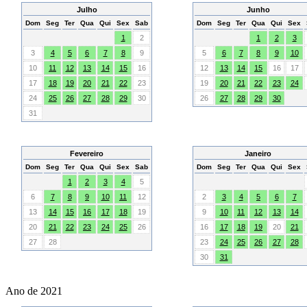
Julho
Junho
Dom
Seg
Ter
Qua
Qui
Sex
Sab
Dom
Seg
Ter
Qua
Qui
Sex
1
2
1
2
3
3
4
5
6
7
8
9
5
6
7
8
9
10
10
11
12
13
14
15
16
12
13
14
15
16
17
17
18
19
20
21
22
23
19
20
21
22
23
24
24
25
26
27
28
29
30
26
27
28
29
30
31
Fevereiro
Janeiro
Dom
Seg
Ter
Qua
Qui
Sex
Sab
Dom
Seg
Ter
Qua
Qui
Sex
1
2
3
4
5
6
7
8
9
10
11
12
2
3
4
5
6
7
13
14
15
16
17
18
19
9
10
11
12
13
14
20
21
22
23
24
25
26
16
17
18
19
20
21
27
28
23
24
25
26
27
28
30
31
Ano de 2021