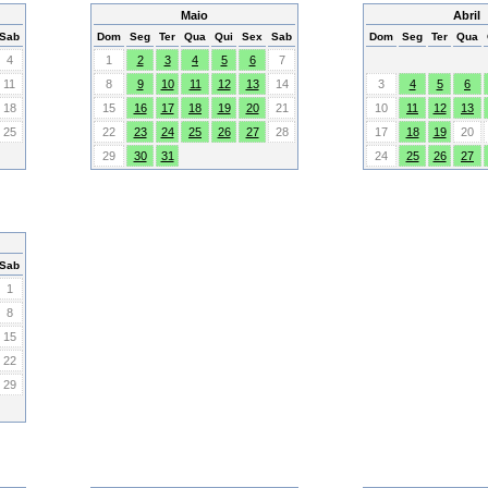
Maio
Abril
Sab
Dom
Seg
Ter
Qua
Qui
Sex
Sab
Dom
Seg
Ter
Qua
4
1
2
3
4
5
6
7
11
8
9
10
11
12
13
14
3
4
5
6
18
15
16
17
18
19
20
21
10
11
12
13
25
22
23
24
25
26
27
28
17
18
19
20
29
30
31
24
25
26
27
Sab
1
8
15
22
29