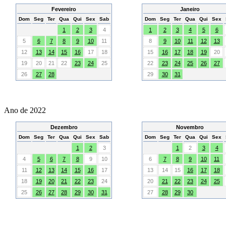
Fevereiro
Janeiro
Dom
Seg
Ter
Qua
Qui
Sex
Sab
Dom
Seg
Ter
Qua
Qui
Sex
1
2
3
4
1
2
3
4
5
6
5
6
7
8
9
10
11
8
9
10
11
12
13
12
13
14
15
16
17
18
15
16
17
18
19
20
19
20
21
22
23
24
25
22
23
24
25
26
27
26
27
28
29
30
31
Ano de 2022
Dezembro
Novembro
Dom
Seg
Ter
Qua
Qui
Sex
Sab
Dom
Seg
Ter
Qua
Qui
Sex
1
2
3
1
2
3
4
4
5
6
7
8
9
10
6
7
8
9
10
11
11
12
13
14
15
16
17
13
14
15
16
17
18
18
19
20
21
22
23
24
20
21
22
23
24
25
25
26
27
28
29
30
31
27
28
29
30