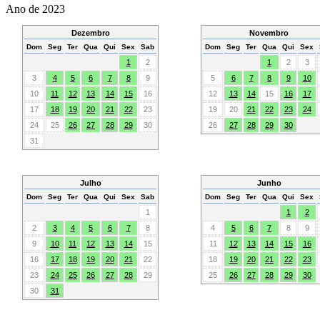
Ano de 2023
Dezembro
Novembro
Dom
Seg
Ter
Qua
Qui
Sex
Sab
Dom
Seg
Ter
Qua
Qui
Sex
1
2
1
2
3
3
4
5
6
7
8
9
5
6
7
8
9
10
10
11
12
13
14
15
16
12
13
14
15
16
17
17
18
19
20
21
22
23
19
20
21
22
23
24
24
25
26
27
28
29
30
26
27
28
29
30
31
Julho
Junho
Dom
Seg
Ter
Qua
Qui
Sex
Sab
Dom
Seg
Ter
Qua
Qui
Sex
1
1
2
2
3
4
5
6
7
8
4
5
6
7
8
9
9
10
11
12
13
14
15
11
12
13
14
15
16
16
17
18
19
20
21
22
18
19
20
21
22
23
23
24
25
26
27
28
29
25
26
27
28
29
30
30
31