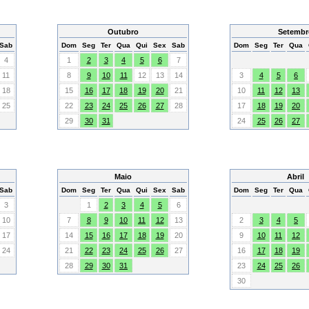
Outubro
Setembr
Sab
Dom
Seg
Ter
Qua
Qui
Sex
Sab
Dom
Seg
Ter
Qua
4
1
2
3
4
5
6
7
11
8
9
10
11
12
13
14
3
4
5
6
18
15
16
17
18
19
20
21
10
11
12
13
25
22
23
24
25
26
27
28
17
18
19
20
29
30
31
24
25
26
27
Maio
Abril
Sab
Dom
Seg
Ter
Qua
Qui
Sex
Sab
Dom
Seg
Ter
Qua
3
1
2
3
4
5
6
10
7
8
9
10
11
12
13
2
3
4
5
17
14
15
16
17
18
19
20
9
10
11
12
24
21
22
23
24
25
26
27
16
17
18
19
28
29
30
31
23
24
25
26
30