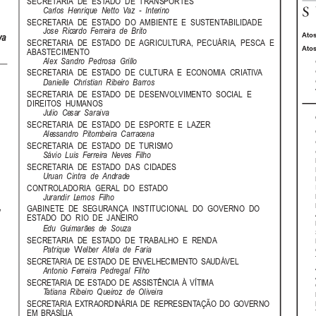
SECRETARIA  DE  ESTADO  DE  TRANSPORTES
Carlos  Henrique  Netto  Vaz  -  Interino
SECRETARIA  DE  ESTADO  DO  AMBIENTE  E  SUSTENTABILIDADE
Jose  Ricardo  Ferreira  de  Brito
Atos
va
SECRETARIA  DE  ESTADO  DE  AGRICULTURA,  PECUÁRIA,  PESCA  E
Atos
ABASTECIMENTO
Alex  Sandro  Pedrosa  Grillo
SECRETARIA  DE  ESTADO  DE  CULTURA  E  ECONOMIA  CRIATIVA
Danielle  Christian  Ribeiro  Barros
SECRETARIA  DE  ESTADO  DE  DESENVOLVIMENTO  SOCIAL  E
DIREITOS  HUMANOS
Julio  Cesar  Saraiva
SECRETARIA  DE  ESTADO  DE  ESPORTE  E  LAZER
Alessandro  Pitombeira  Carracena
SECRETARIA  DE  ESTADO  DE  TURISMO
Sávio  Luis  Ferreira  Neves  Filho
SECRETARIA  DE  ESTADO  DAS  CIDADES
Uruan  Cintra  de  Andrade
CONTROLADORIA  GERAL  DO  ESTADO
Jurandir  Lemos  Filho
,
GABINETE  DE  SEGURANÇA  INSTITUCIONAL  DO  GOVERNO  DO
ESTADO  DO  RIO  DE  JANEIRO
Edu  Guimarães  de  Souza
SECRETARIA  DE  ESTADO  DE  TRABALHO  E  RENDA
W
Patrique
elber  Atela  de  Faria
SECRETARIA  DE  ESTADO  DE  ENVELHECIMENTO  SAUDÁVEL
Antonio  Ferreira  Pedregal  Filho
SECRETARIA  DE  ESTADO  DE  ASSISTÊNCIA  À  VÍTIMA
Tatiana  Ribeiro  Queiroz  de  Oliveira
SECRETARIA  EXTRAORDINÁRIA  DE  REPRESENTAÇÃO  DO  GOVERNO
EM  BRASÍLIA