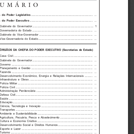
SUMÁRIO
............................................................... 
  do  Poder  Legislativo
...
................................................................ 
  do  Poder  Executivo
...
.............................................................. 
Gabinete  do  Governador
1
............................................................. 
Governadoria  do  Estado
...
...................................................... 
Gabinete  do  Vice-Governador
...
....................................................... 
Vice-Governadoria  do  Estado
...
ÓRGÃOS  DA  CHEFIA  DO  PODER  EXECUTIVO  (Secretarias  de  Estado)
................................................................................ 
Casa  Civil
...
............................................................. 
Gabinete  do  Governador
...
.................................................................................. 
Governo 
...
.............................................................. 
Planejamento  e  Gestão
...
.................................................................................. 
Fazenda 
...
........ 
Desenvolvimento  Econômico,  Energia  e  Relações  Internacionais
...
................................................................ 
Infraestrutura  e  Obras
...
............................................................................ 
Polícia  Militar
...
.............................................................................. 
Polícia  Civil
...
......................................................... 
Administração  Penitenciária
...
.............................................................................. 
Defesa  Civil
...
..................................................................................... 
Saúde 
...
................................................................................. 
Educação 
...
.................................................... 
Ciência,  Tecnologia  e  Inovação
...
.............................................................................. 
Transportes 
...
........................................................ 
Ambiente  e  Sustentabilidade
...
................................. 
Agricultura,  Pecuária,  Pesca  e  Abastecimento
...
........................................................ 
Cultura  e  Economia  Criativa
...
................................... 
Desenvolvimento  Social  e  Direitos  Humanos
...
........................................................................ 
Esporte  e  Lazer
...
................................................................................... 
Turismo 
...