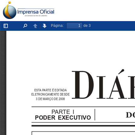
Página:
de 3
Exibir/ocultar
Localizar
Anterior
Próxima
painel
ESTA PARTE É EDITADA
ELETRONICAMENTE DESDE
3 DE MARÇO DE 2008
PARTE  I
PODER  EXECUTIVO