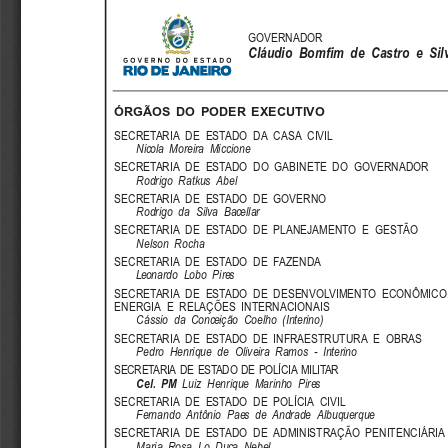
GOVERNADOR
Cláudio  Bomfim  de  Castro  e  Sil
ÓRGÃOS  DO  PODER  EXECUTIVO
SECRETARIA  DE  ESTADO  DA  CASA  CIVIL
Nicola  Moreira  Miccione
SECRETARIA  DE  ESTADO  DO  GABINETE  DO  GOVERNADOR
Rodrigo  Ratkus  Abel
SECRETARIA  DE  ESTADO  DE  GOVERNO
Rodrigo  da  Silva  Bacellar
SECRETARIA  DE  ESTADO  DE  PLANEJAMENTO  E  GESTÃO
Nelson  Rocha
SECRETARIA  DE  ESTADO  DE  FAZENDA
Leonardo  Lobo  Pires
SECRETARIA  DE  ESTADO  DE  DESENVOLVIMENTO  ECONÔMICO
ENERGIA  E  RELAÇÕES  INTERNACIONAIS
Cássio  da  Conceição  Coelho  (Interino)
SECRETARIA  DE  ESTADO  DE  INFRAESTRUTURA  E  OBRAS
Pedro  Henrique  de  Oliveira  Ramos  -  Interino
SECRETARIA DE ESTADO DE POLÍCIA MILITAR
Cel.  PM
Luiz  Henrique  Marinho  Pires
SECRETARIA  DE  ESTADO  DE  POLÍCIA  CIVIL
Fernando  Antônio  Paes  de  Andrade  Albuquerque
SECRETARIA  DE  ESTADO  DE  ADMINISTRAÇÃO  PENITENCIÁRIA
Maria  Rosa  Lo  Duca  Nebel