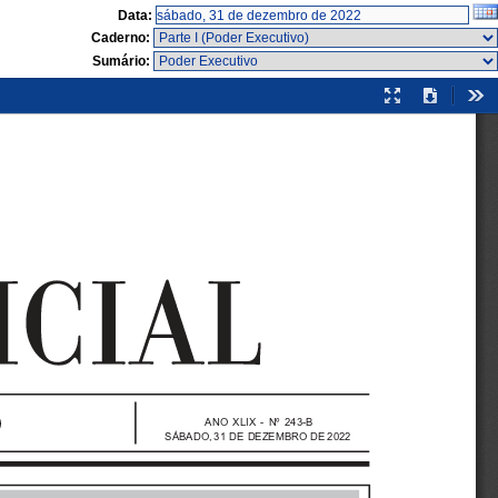
Data:
Caderno:
Sumário:
Modo
Download
Fer
de
apresentação
ANO  XLIX  -  Nº  243-B
SÁBADO, 31 DE DEZEMBRO DE 2022