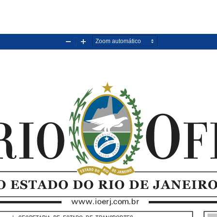
Diminuir
Aumentar
zoom
zoom