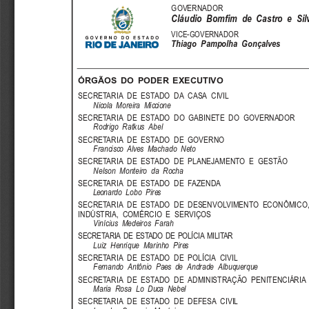
GOVERNADOR
Cláudio  Bomfim  de  Castro  e  Sil
VICE-GOVERNADOR
Thiago  Pampolha  Gonçalves
ÓRGÃOS  DO  PODER  EXECUTIVO
SECRETARIA  DE  ESTADO  DA  CASA  CIVIL
Nicola  Moreira  Miccione
SECRETARIA  DE  ESTADO  DO  GABINETE  DO  GOVERNADOR
Rodrigo  Ratkus  Abel
SECRETARIA  DE  ESTADO  DE  GOVERNO
Francisco  Alves  Machado  Neto
SECRETARIA  DE  ESTADO  DE  PLANEJAMENTO  E  GESTÃO
Nelson  Monteiro  da  Rocha
SECRETARIA  DE  ESTADO  DE  FAZENDA
Leonardo  Lobo  Pires
SECRETARIA  DE  ESTADO  DE  DESENVOLVIMENTO  ECONÔMICO,
INDÚSTRIA,  COMÉRCIO  E  SERVIÇOS
Vinícius  Medeiros  Farah
SECRETARIA DE ESTADO DE POLÍCIA MILITAR
Luiz  Henrique  Marinho  Pires
SECRETARIA  DE  ESTADO  DE  POLÍCIA  CIVIL
Fernando  Antônio  Paes  de  Andrade  Albuquerque
SECRETARIA  DE  ESTADO  DE  ADMINISTRAÇÃO  PENITENCIÁRIA
Maria  Rosa  Lo  Duca  Nebel
SECRETARIA  DE  ESTADO  DE  DEFESA  CIVIL