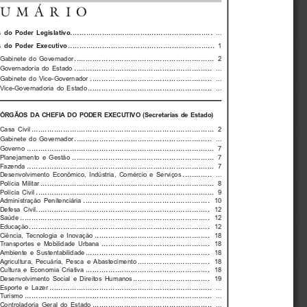
SUMÁRIO
............................................................... 
  do  Poder  Legislativo
...
.................................................................
  do  Poder  Executivo
1
.............................................................. 
Gabinete  do  Governador
2
............................................................. 
Governadoria  do  Estado
...
...................................................... 
Gabinete  do  Vice-Governador
...
....................................................... 
Vice-Governadoria  do  Estado
...
ÓRGÃOS  DA  CHEFIA  DO  PODER  EXECUTIVO  (Secretarias  de  Estado)
................................................................................. 
Casa  Civil
2
............................................................. 
Gabinete  do  Governador
...
................................................................................... 
Governo 
7
............................................................... 
Planejamento  e  Gestão
7
................................................................................... 
Fazenda 
7
............. 
Desenvolvimento  Econômico,  Indústria,  Comércio  e  Serviços
...
............................................................................. 
Polícia  Militar
8
............................................................................... 
Polícia  Civil
9
........................................................ 
Administração  Penitenciária
10
............................................................................. 
Defesa  Civil
12
.................................................................................... 
Saúde 
12
................................................................................ 
Educação 
12
................................................... 
Ciência,  Tecnologia  e  Inovação
18
................................................ 
Transportes  e  Mobilidade  Urbana
18
....................................................... 
Ambiente  e  Sustentabilidade
18
................................ 
Agricultura,  Pecuária,  Pesca  e  Abastecimento
18
....................................................... 
Cultura  e  Economia  Criativa
18
.................................. 
Desenvolvimento  Social  e  Direitos  Humanos
19
........................................................................ 
Esporte  e  Lazer
...
................................................................................... 
Turismo 
...
..................................................... 
Controladoria  Geral  do  Estado
...