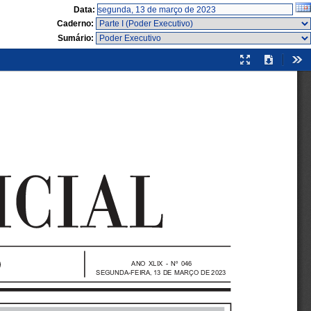
Data:
Caderno:
Sumário:
Modo
Download
Fer
de
apresentação
ANO  XLIX  -  Nº  046
SEGUNDA-FEIRA, 13 DE MARÇO DE 2023