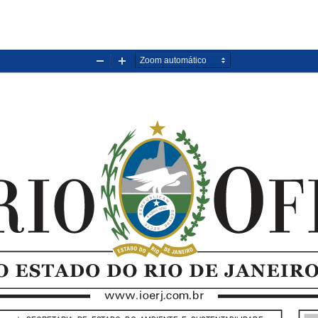
Diminuir
Aumentar
zoom
zoom