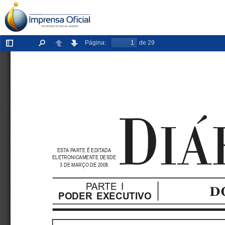
Página:
de 29
Exibir/ocultar
Localizar
Anterior
Próxima
painel
ESTA PARTE É EDITADA
ELETRONICAMENTE DESDE
3 DE MARÇO DE 2008
PARTE  I
PODER  EXECUTIVO