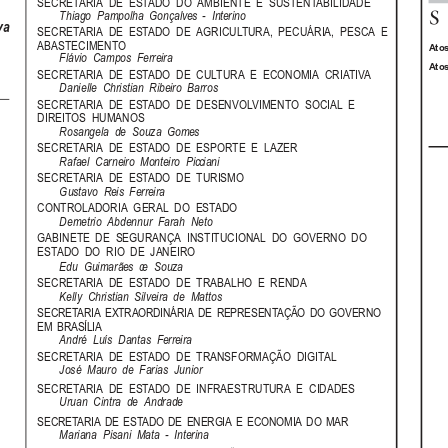
SECRETARIA  DE  ESTADO  DO  AMBIENTE  E  SUSTENTABILIDADE
Thiago  Pampolha  Gonçalves  -  Interino
va
SECRETARIA  DE  ESTADO  DE  AGRICULTURA,  PECUÁRIA,  PESCA  E
ABASTECIMENTO
Atos
Flávio  Campos  Ferreira
Atos
SECRETARIA  DE  ESTADO  DE  CULTURA  E  ECONOMIA  CRIATIVA
Danielle  Christian  Ribeiro  Barros
SECRETARIA  DE  ESTADO  DE  DESENVOLVIMENTO  SOCIAL  E
DIREITOS  HUMANOS
Rosangela  de  Souza  Gomes
SECRETARIA  DE  ESTADO  DE  ESPORTE  E  LAZER
Rafael  Carneiro  Monteiro  Picciani
SECRETARIA  DE  ESTADO  DE  TURISMO
Gustavo  Reis  Ferreira
CONTROLADORIA  GERAL  DO  ESTADO
Demetrio  Abdennur  Farah  Neto
GABINETE  DE  SEGURANÇA  INSTITUCIONAL  DO  GOVERNO  DO
ESTADO  DO  RIO  DE  JANEIRO
Edu  Guimarães  ce  Souza
SECRETARIA  DE  ESTADO  DE  TRABALHO  E  RENDA
Kelly  Christian  Silveira  de  Mattos
SECRETARIA  EXTRAORDINÁRIA  DE  REPRESENTAÇÃO  DO  GOVERNO
EM  BRASÍLIA
André  Luís  Dantas  Ferreira
SECRETARIA  DE  ESTADO  DE  TRANSFORMAÇÃO  DIGITAL
José  Mauro  de  Farias  Junior
SECRETARIA  DE  ESTADO  DE  INFRAESTRUTURA  E  CIDADES
Uruan  Cintra  de  Andrade
SECRETARIA  DE  ESTADO  DE  ENERGIA  E  ECONOMIA  DO  MAR
Mariana  Pisani  Mata  -  Interina