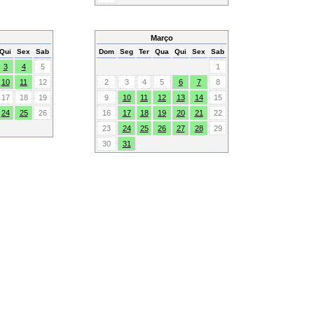
Março
Qui
Sex
Sab
Dom
Seg
Ter
Qua
Qui
Sex
Sab
3
4
5
1
10
11
12
2
3
4
5
6
7
8
17
18
19
9
10
11
12
13
14
15
24
25
26
16
17
18
19
20
21
22
23
24
25
26
27
28
29
30
31