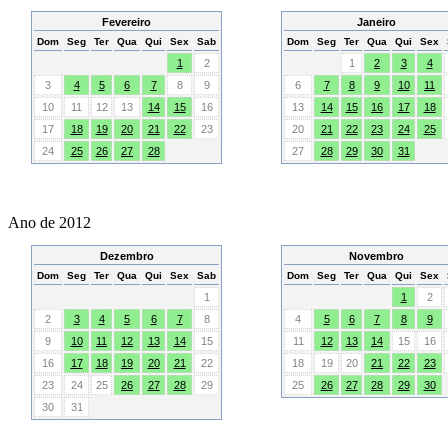
Fevereiro
Janeiro
Dom
Seg
Ter
Qua
Qui
Sex
Sab
Dom
Seg
Ter
Qua
Qui
Sex
1
2
1
2
3
4
3
4
5
6
7
8
9
6
7
8
9
10
11
10
11
12
13
14
15
16
13
14
15
16
17
18
17
18
19
20
21
22
23
20
21
22
23
24
25
24
25
26
27
28
27
28
29
30
31
Ano de 2012
Dezembro
Novembro
Dom
Seg
Ter
Qua
Qui
Sex
Sab
Dom
Seg
Ter
Qua
Qui
Sex
1
1
2
2
3
4
5
6
7
8
4
5
6
7
8
9
9
10
11
12
13
14
15
11
12
13
14
15
16
16
17
18
19
20
21
22
18
19
20
21
22
23
23
24
25
26
27
28
29
25
26
27
28
29
30
30
31