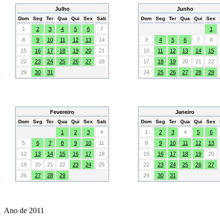
Julho
Junho
Dom
Seg
Ter
Qua
Qui
Sex
Sab
Dom
Seg
Ter
Qua
Qui
Sex
1
2
3
4
5
6
7
1
8
9
10
11
12
13
14
3
4
5
6
7
8
15
16
17
18
19
20
21
10
11
12
13
14
15
22
23
24
25
26
27
28
17
18
19
20
21
22
29
30
31
24
25
26
27
28
29
Fevereiro
Janeiro
Dom
Seg
Ter
Qua
Qui
Sex
Sab
Dom
Seg
Ter
Qua
Qui
Sex
1
2
3
4
1
2
3
4
5
6
5
6
7
8
9
10
11
8
9
10
11
12
13
12
13
14
15
16
17
18
15
16
17
18
19
20
19
20
21
22
23
24
25
22
23
24
25
26
27
26
27
28
29
29
30
31
Ano de 2011