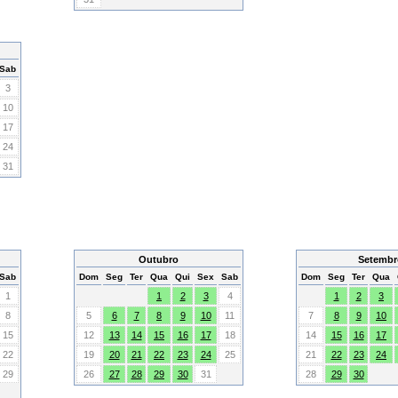
Sab
3
10
17
24
31
Outubro
Setembr
Sab
Dom
Seg
Ter
Qua
Qui
Sex
Sab
Dom
Seg
Ter
Qua
1
1
2
3
4
1
2
3
8
5
6
7
8
9
10
11
7
8
9
10
15
12
13
14
15
16
17
18
14
15
16
17
22
19
20
21
22
23
24
25
21
22
23
24
29
26
27
28
29
30
31
28
29
30