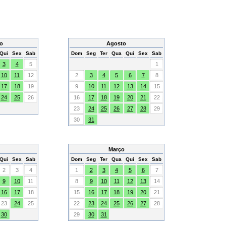
o
Agosto
Qui
Sex
Sab
Dom
Seg
Ter
Qua
Qui
Sex
Sab
3
4
5
1
10
11
12
2
3
4
5
6
7
8
17
18
19
9
10
11
12
13
14
15
24
25
26
16
17
18
19
20
21
22
23
24
25
26
27
28
29
30
31
Março
Qui
Sex
Sab
Dom
Seg
Ter
Qua
Qui
Sex
Sab
2
3
4
1
2
3
4
5
6
7
9
10
11
8
9
10
11
12
13
14
16
17
18
15
16
17
18
19
20
21
23
24
25
22
23
24
25
26
27
28
30
29
30
31