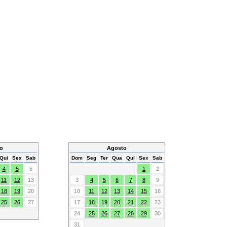
o
Agosto
Qui
Sex
Sab
Dom
Seg
Ter
Qua
Qui
Sex
Sab
4
5
6
1
2
11
12
13
3
4
5
6
7
8
9
18
19
20
10
11
12
13
14
15
16
25
26
27
17
18
19
20
21
22
23
24
25
26
27
28
29
30
31