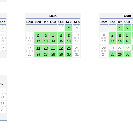
Maio
Abril
Sab
Dom
Seg
Ter
Qua
Qui
Sex
Sab
Dom
Seg
Ter
Qua
7
1
2
3
1
2
14
4
5
6
7
8
9
10
6
7
8
9
21
11
12
13
14
15
16
17
13
14
15
16
28
18
19
20
21
22
23
24
20
21
22
23
25
26
27
28
29
30
31
27
28
29
30
Sab
4
11
18
25