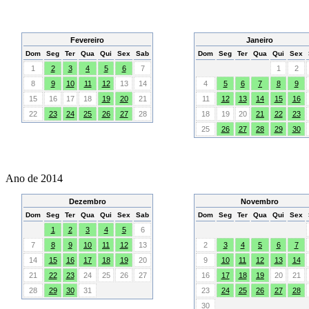
Fevereiro
Janeiro
Dom
Seg
Ter
Qua
Qui
Sex
Sab
Dom
Seg
Ter
Qua
Qui
Sex
1
2
3
4
5
6
7
1
2
8
9
10
11
12
13
14
4
5
6
7
8
9
15
16
17
18
19
20
21
11
12
13
14
15
16
22
23
24
25
26
27
28
18
19
20
21
22
23
25
26
27
28
29
30
Ano de 2014
Dezembro
Novembro
Dom
Seg
Ter
Qua
Qui
Sex
Sab
Dom
Seg
Ter
Qua
Qui
Sex
1
2
3
4
5
6
7
8
9
10
11
12
13
2
3
4
5
6
7
14
15
16
17
18
19
20
9
10
11
12
13
14
21
22
23
24
25
26
27
16
17
18
19
20
21
28
29
30
31
23
24
25
26
27
28
30