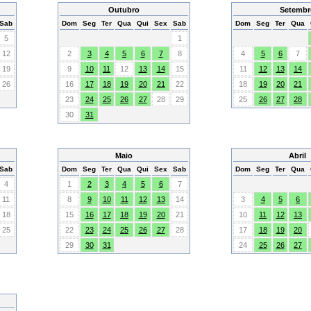
Outubro
Setembr
Sab
Dom
Seg
Ter
Qua
Qui
Sex
Sab
Dom
Seg
Ter
Qua
5
1
12
2
3
4
5
6
7
8
4
5
6
7
19
9
10
11
12
13
14
15
11
12
13
14
26
16
17
18
19
20
21
22
18
19
20
21
23
24
25
26
27
28
29
25
26
27
28
30
31
Maio
Abril
Sab
Dom
Seg
Ter
Qua
Qui
Sex
Sab
Dom
Seg
Ter
Qua
4
1
2
3
4
5
6
7
11
8
9
10
11
12
13
14
3
4
5
6
18
15
16
17
18
19
20
21
10
11
12
13
25
22
23
24
25
26
27
28
17
18
19
20
29
30
31
24
25
26
27