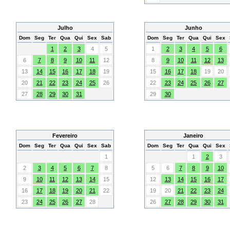
Julho
Junho
Dom
Seg
Ter
Qua
Qui
Sex
Sab
Dom
Seg
Ter
Qua
Qui
Sex
1
2
3
4
5
1
2
3
4
5
6
6
7
8
9
10
11
12
8
9
10
11
12
13
13
14
15
16
17
18
19
15
16
17
18
19
20
20
21
22
23
24
25
26
22
23
24
25
26
27
27
28
29
30
31
29
30
Fevereiro
Janeiro
Dom
Seg
Ter
Qua
Qui
Sex
Sab
Dom
Seg
Ter
Qua
Qui
Sex
1
1
2
3
2
3
4
5
6
7
8
5
6
7
8
9
10
9
10
11
12
13
14
15
12
13
14
15
16
17
16
17
18
19
20
21
22
19
20
21
22
23
24
23
24
25
26
27
28
26
27
28
29
30
31