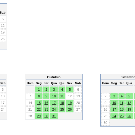
Sab
5
12
19
26
Outubro
Setembr
Sab
Dom
Seg
Ter
Qua
Qui
Sex
Sab
Dom
Seg
Ter
Qua
3
1
2
3
4
5
6
10
7
8
9
10
11
12
13
2
3
4
5
17
14
15
16
17
18
19
20
9
10
11
12
24
21
22
23
24
25
26
27
16
17
18
19
28
29
30
31
23
24
25
26
30