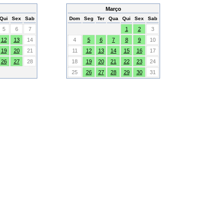
Março
Qui
Sex
Sab
Dom
Seg
Ter
Qua
Qui
Sex
Sab
5
6
7
1
2
3
12
13
14
4
5
6
7
8
9
10
19
20
21
11
12
13
14
15
16
17
26
27
28
18
19
20
21
22
23
24
25
26
27
28
29
30
31