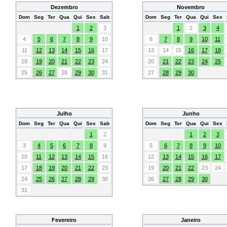
Dezembro
Novembro
Dom
Seg
Ter
Qua
Qui
Sex
Sab
Dom
Seg
Ter
Qua
Qui
Sex
1
2
3
1
2
3
4
4
5
6
7
8
9
10
6
7
8
9
10
11
11
12
13
14
15
16
17
13
14
15
16
17
18
18
19
20
21
22
23
24
20
21
22
23
24
25
25
26
27
28
29
30
31
27
28
29
30
Julho
Junho
Dom
Seg
Ter
Qua
Qui
Sex
Sab
Dom
Seg
Ter
Qua
Qui
Sex
1
2
1
2
3
3
4
5
6
7
8
9
5
6
7
8
9
10
10
11
12
13
14
15
16
12
13
14
15
16
17
17
18
19
20
21
22
23
19
20
21
22
23
24
24
25
26
27
28
29
30
26
27
28
29
30
31
Fevereiro
Janeiro