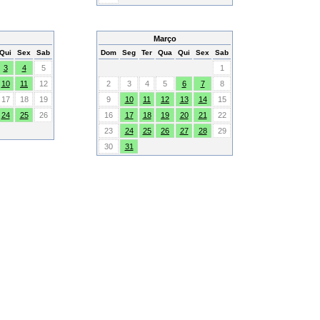
Março
Qui
Sex
Sab
Dom
Seg
Ter
Qua
Qui
Sex
Sab
3
4
5
1
10
11
12
2
3
4
5
6
7
8
17
18
19
9
10
11
12
13
14
15
24
25
26
16
17
18
19
20
21
22
23
24
25
26
27
28
29
30
31