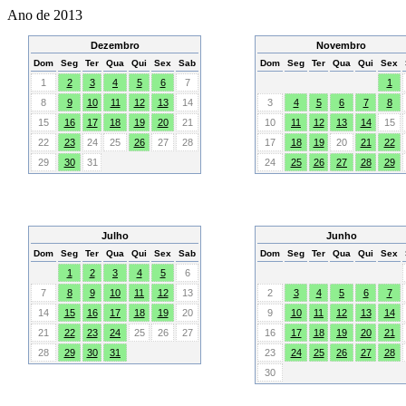
Ano de 2013
Dezembro
Novembro
Dom
Seg
Ter
Qua
Qui
Sex
Sab
Dom
Seg
Ter
Qua
Qui
Sex
1
2
3
4
5
6
7
1
8
9
10
11
12
13
14
3
4
5
6
7
8
15
16
17
18
19
20
21
10
11
12
13
14
15
22
23
24
25
26
27
28
17
18
19
20
21
22
29
30
31
24
25
26
27
28
29
Julho
Junho
Dom
Seg
Ter
Qua
Qui
Sex
Sab
Dom
Seg
Ter
Qua
Qui
Sex
1
2
3
4
5
6
7
8
9
10
11
12
13
2
3
4
5
6
7
14
15
16
17
18
19
20
9
10
11
12
13
14
21
22
23
24
25
26
27
16
17
18
19
20
21
28
29
30
31
23
24
25
26
27
28
30