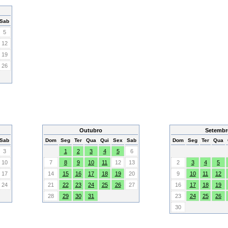
Sab
5
12
19
26
Outubro
Setembr
Sab
Dom
Seg
Ter
Qua
Qui
Sex
Sab
Dom
Seg
Ter
Qua
3
1
2
3
4
5
6
10
7
8
9
10
11
12
13
2
3
4
5
17
14
15
16
17
18
19
20
9
10
11
12
24
21
22
23
24
25
26
27
16
17
18
19
28
29
30
31
23
24
25
26
30