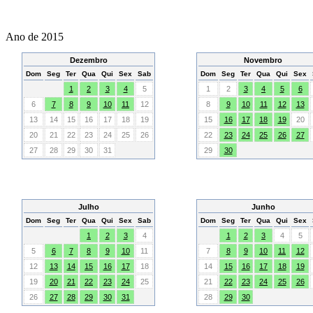
Ano de 2015
Dezembro
Novembro
Dom
Seg
Ter
Qua
Qui
Sex
Sab
Dom
Seg
Ter
Qua
Qui
Sex
1
2
3
4
5
1
2
3
4
5
6
6
7
8
9
10
11
12
8
9
10
11
12
13
13
14
15
16
17
18
19
15
16
17
18
19
20
20
21
22
23
24
25
26
22
23
24
25
26
27
27
28
29
30
31
29
30
Julho
Junho
Dom
Seg
Ter
Qua
Qui
Sex
Sab
Dom
Seg
Ter
Qua
Qui
Sex
1
2
3
4
1
2
3
4
5
5
6
7
8
9
10
11
7
8
9
10
11
12
12
13
14
15
16
17
18
14
15
16
17
18
19
19
20
21
22
23
24
25
21
22
23
24
25
26
26
27
28
29
30
31
28
29
30