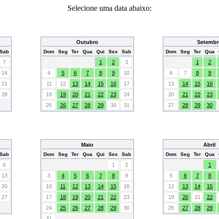
Selecione uma data abaixo:
Outubro
Setembr
Sab
Dom
Seg
Ter
Qua
Qui
Sex
Sab
Dom
Seg
Ter
Qua
7
1
2
3
1
2
14
4
5
6
7
8
9
10
6
7
8
9
21
11
12
13
14
15
16
17
13
14
15
16
28
18
19
20
21
22
23
24
20
21
22
23
25
26
27
28
29
30
31
27
28
29
30
Maio
Abril
Sab
Dom
Seg
Ter
Qua
Qui
Sex
Sab
Dom
Seg
Ter
Qua
6
1
2
1
13
3
4
5
6
7
8
9
5
6
7
8
20
10
11
12
13
14
15
16
12
13
14
15
27
17
18
19
20
21
22
23
19
20
21
22
24
25
26
27
28
29
30
26
27
28
29
31