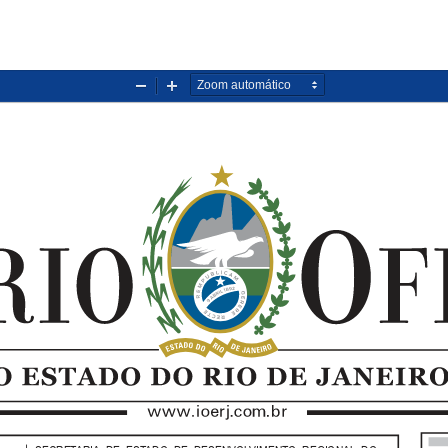
Diminuir
Aumentar
zoom
zoom