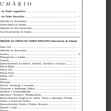
SUMÁRIO
............................................................... 
  do  Poder  Legislativo
...
.................................................................
  do  Poder  Executivo
1
............................................................. 
Gabinete  do  Governador
...
............................................................. 
Governadoria  do  Estado
...
...................................................... 
Gabinete  do  Vice-Governador
...
....................................................... 
Vice-Governadoria  do  Estado
...
ÓRGÃOS  DA  CHEFIA  DO  PODER  EXECUTIVO  (Secretarias  de  Estado)
................................................................................ 
Casa  Civil
...
............................................................. 
Gabinete  do  Governador
...
.................................................................................. 
Governo 
13
.............................................................. 
Planejamento  e  Gestão
...
.................................................................................. 
Fazenda 
...
............. 
Desenvolvimento  Econômico,  Indústria,  Comércio  e  Serviços
...
............................................................................ 
Polícia  Militar
...
.............................................................................. 
Polícia  Civil
...
............................................................................ 
Polícia  Penal
...
.............................................................................. 
Defesa  Civil
...
..................................................................................... 
Saúde 
...
................................................................................. 
Educação 
...
.................................................... 
Ciência,  Tecnologia  e  Inovação
...
................................................... 
Transporte  e  Mobilidade  Urbana
...
........................................................ 
Ambiente  e  Sustentabilidade
...
........................................... 
Agricultura,  Pecuária  e  Abastecimento
...
..... 
Desenvolvimento  Regional  do  Interior,  Pesca  e  Agricultura  Familiar
...
........................................................ 
Cultura  e  Economia  Criativa
...
................................... 
Desenvolvimento  Social  e  Direitos  Humanos
...
........................................................................ 
Esporte  e  Lazer
...
................................................................................... 
Turismo 
...