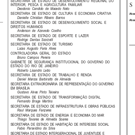
SECRETARIA  DE  ESTADO  DE  DESENVOLVIMENTO  REGIONAL  DO
INTERIOR,  PESCA  E  AGRICULTURA  FAMILIAR
Deodonio  Candido  de  Macedo  Neto
SECRETARIA  DE  ESTADO  DE  CULTURA  E  ECONOMIA  CRIATIVA
Atos
Danielle  Christian  Ribeiro  Barros
Atos
SECRETARIA  DE  ESTADO  DE  DESENVOLVIMENTO  SOCIAL  E
DIREITOS  HUMANOS
Anderson  de  Azevedo  Coelho
SECRETARIA  DE  ESTADO  DE  ESPORTE  E  LAZER
Rodrigo  Dantas  Scorzelli
SECRETARIA  DE  ESTADO  DE  TURISMO
Lucas  Augusto  Faria  Alves
CONTROLADORIA  GERAL  DO  ESTADO
Bruno  Campos  Pereira
GABINETE  DE  SEGURANÇA  INSTITUCIONAL  DO  GOVERNO  DO
ESTADO  DO  RIO  DE  JANEIRO
Roberto  Lisandro  Leão
SECRETARIA  DE  ESTADO  DE  TRABALHO  E  RENDA
Daniel  Marcos  Barbiratto  de  Almeida
SECRETARIA  EXTRAORDINÁRIA  DE  REPRESENTAÇÃO  DO  GOVERNO
EM  BRASÍLIA
Gustavo  Alves  Pinto  Teixeira
SECRETARIA  DE  ESTADO  DE  TRANSFORMAÇÃO  DIGITAL
Fernando  Braga  Martins
SECRETARIA  DE  ESTADO  DE  INFRAESTRUTURA  E  OBRAS  PÚBLICAS
Raul  Marques  Fanzeres
SECRETARIA  DE  ESTADO  DE  ENERGIA  E  ECONOMIA  DO  MAR
Thiago  Tavares  de  Almeida  Soares
SECRETARIA  DE  ESTADO  DE  HABITAÇÃO  DE  INTERESSE  SOCIAL
Fabio  Paravidino  da  Silva
SECRETARIA DE ESTADO INTERGERACIONAL DE JUVENTUDE E