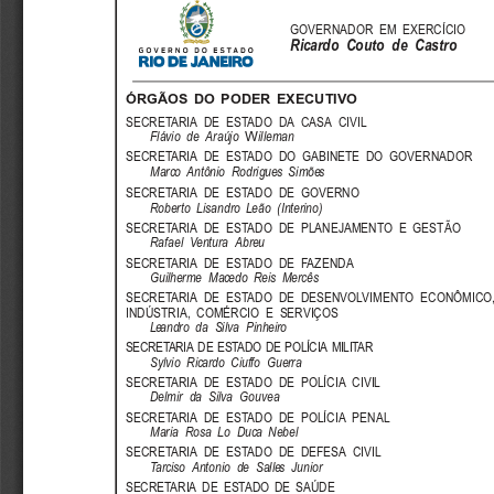
GOVERNADOR  EM  EXERCÍCIO
Ricardo  Couto  de  Castro
ÓRGÃOS  DO  PODER  EXECUTIVO
SECRETARIA  DE  ESTADO  DA  CASA  CIVIL
W
Flávio  de  Araújo
illeman
SECRETARIA  DE  ESTADO  DO  GABINETE  DO  GOVERNADOR
Marco  Antônio  Rodrigues  Simões
SECRETARIA  DE  ESTADO  DE  GOVERNO
Roberto  Lisandro  Leão  (Interino)
SECRETARIA  DE  ESTADO  DE  PLANEJAMENTO  E  GESTÃO
Rafael  Ventura  Abreu
SECRETARIA  DE  ESTADO  DE  FAZENDA
Guilherme  Macedo  Reis  Mercês
SECRETARIA  DE  ESTADO  DE  DESENVOLVIMENTO  ECONÔMICO,
INDÚSTRIA,  COMÉRCIO  E  SERVIÇOS
Leandro  da  Silva  Pinheiro
SECRETARIA DE ESTADO DE POLÍCIA MILITAR
Sylvio  Ricardo  Ciuffo  Guerra
SECRETARIA  DE  ESTADO  DE  POLÍCIA  CIVIL
Delmir  da  Silva  Gouvea
SECRETARIA  DE  ESTADO  DE  POLÍCIA  PENAL
Maria  Rosa  Lo  Duca  Nebel
SECRETARIA  DE  ESTADO  DE  DEFESA  CIVIL
Tarciso  Antonio  de  Salles  Junior
SECRETARIA  DE  ESTADO  DE  SAÚDE