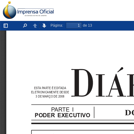
Página:
de 13
Exibir/ocultar
Localizar
Anterior
Próxima
painel
ESTA PARTE É EDITADA
ELETRONICAMENTE DESDE
3 DE MARÇO DE 2008
PARTE  I
PODER  EXECUTIVO