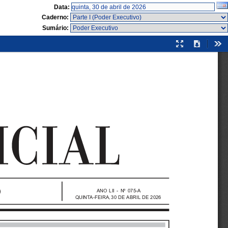
Data:
Caderno:
Sumário:
Modo
Download
Fer
de
apresentação
ANO  LII  -  Nº  075-A
Q U I N TA - F E I R A , 30  DE  ABRIL  DE  2026