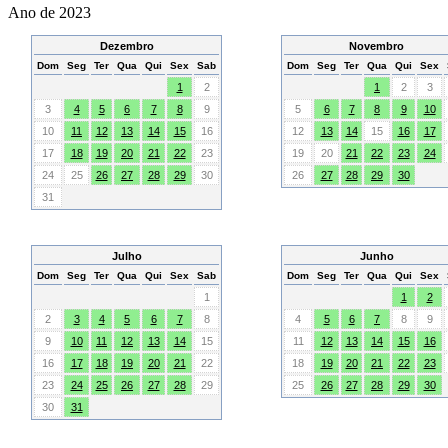
Ano de 2023
Dezembro
Novembro
Dom
Seg
Ter
Qua
Qui
Sex
Sab
Dom
Seg
Ter
Qua
Qui
Sex
1
2
1
2
3
3
4
5
6
7
8
9
5
6
7
8
9
10
10
11
12
13
14
15
16
12
13
14
15
16
17
17
18
19
20
21
22
23
19
20
21
22
23
24
24
25
26
27
28
29
30
26
27
28
29
30
31
Julho
Junho
Dom
Seg
Ter
Qua
Qui
Sex
Sab
Dom
Seg
Ter
Qua
Qui
Sex
1
1
2
2
3
4
5
6
7
8
4
5
6
7
8
9
9
10
11
12
13
14
15
11
12
13
14
15
16
16
17
18
19
20
21
22
18
19
20
21
22
23
23
24
25
26
27
28
29
25
26
27
28
29
30
30
31