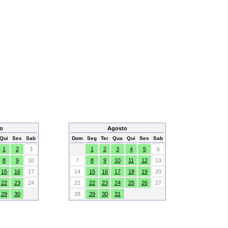
o
Agosto
Qui
Sex
Sab
Dom
Seg
Ter
Qua
Qui
Sex
Sab
1
2
3
1
2
3
4
5
6
8
9
10
7
8
9
10
11
12
13
15
16
17
14
15
16
17
18
19
20
22
23
24
21
22
23
24
25
26
27
29
30
28
29
30
31