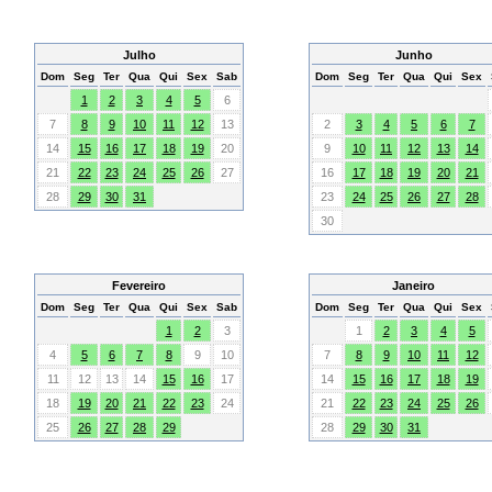
Julho
Junho
Dom
Seg
Ter
Qua
Qui
Sex
Sab
Dom
Seg
Ter
Qua
Qui
Sex
1
2
3
4
5
6
7
8
9
10
11
12
13
2
3
4
5
6
7
14
15
16
17
18
19
20
9
10
11
12
13
14
21
22
23
24
25
26
27
16
17
18
19
20
21
28
29
30
31
23
24
25
26
27
28
30
Fevereiro
Janeiro
Dom
Seg
Ter
Qua
Qui
Sex
Sab
Dom
Seg
Ter
Qua
Qui
Sex
1
2
3
1
2
3
4
5
4
5
6
7
8
9
10
7
8
9
10
11
12
11
12
13
14
15
16
17
14
15
16
17
18
19
18
19
20
21
22
23
24
21
22
23
24
25
26
25
26
27
28
29
28
29
30
31