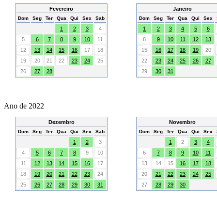
Fevereiro
Janeiro
Dom
Seg
Ter
Qua
Qui
Sex
Sab
Dom
Seg
Ter
Qua
Qui
Sex
1
2
3
4
1
2
3
4
5
6
5
6
7
8
9
10
11
8
9
10
11
12
13
12
13
14
15
16
17
18
15
16
17
18
19
20
19
20
21
22
23
24
25
22
23
24
25
26
27
26
27
28
29
30
31
Ano de 2022
Dezembro
Novembro
Dom
Seg
Ter
Qua
Qui
Sex
Sab
Dom
Seg
Ter
Qua
Qui
Sex
1
2
3
1
2
3
4
4
5
6
7
8
9
10
6
7
8
9
10
11
11
12
13
14
15
16
17
13
14
15
16
17
18
18
19
20
21
22
23
24
20
21
22
23
24
25
25
26
27
28
29
30
31
27
28
29
30