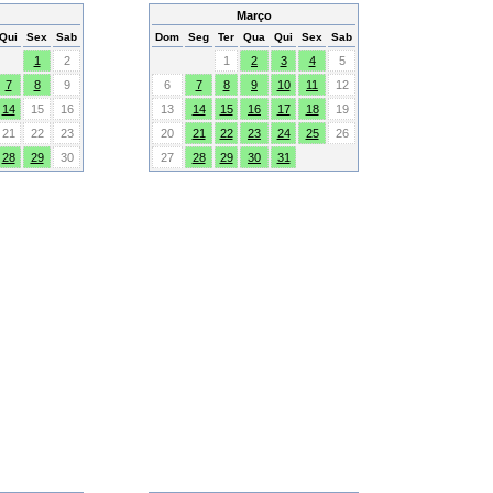
Março
Qui
Sex
Sab
Dom
Seg
Ter
Qua
Qui
Sex
Sab
1
2
1
2
3
4
5
7
8
9
6
7
8
9
10
11
12
14
15
16
13
14
15
16
17
18
19
21
22
23
20
21
22
23
24
25
26
28
29
30
27
28
29
30
31