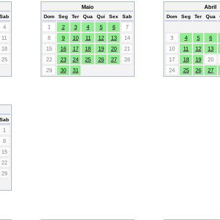
Maio
Abril
Sab
Dom
Seg
Ter
Qua
Qui
Sex
Sab
Dom
Seg
Ter
Qua
4
1
2
3
4
5
6
7
11
8
9
10
11
12
13
14
3
4
5
6
18
15
16
17
18
19
20
21
10
11
12
13
25
22
23
24
25
26
27
28
17
18
19
20
29
30
31
24
25
26
27
Sab
1
8
15
22
29