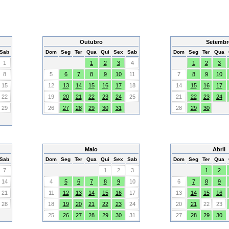
Outubro
Setembr
Sab
Dom
Seg
Ter
Qua
Qui
Sex
Sab
Dom
Seg
Ter
Qua
1
1
2
3
4
1
2
3
8
5
6
7
8
9
10
11
7
8
9
10
15
12
13
14
15
16
17
18
14
15
16
17
22
19
20
21
22
23
24
25
21
22
23
24
29
26
27
28
29
30
31
28
29
30
Maio
Abril
Sab
Dom
Seg
Ter
Qua
Qui
Sex
Sab
Dom
Seg
Ter
Qua
7
1
2
3
1
2
14
4
5
6
7
8
9
10
6
7
8
9
21
11
12
13
14
15
16
17
13
14
15
16
28
18
19
20
21
22
23
24
20
21
22
23
25
26
27
28
29
30
31
27
28
29
30