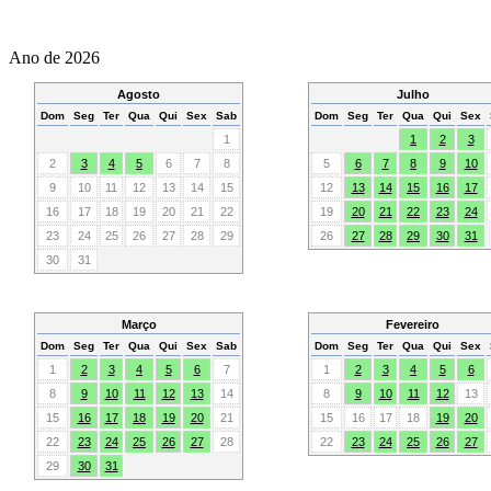
Ano de 2026
Agosto
Julho
Dom
Seg
Ter
Qua
Qui
Sex
Sab
Dom
Seg
Ter
Qua
Qui
Sex
1
1
2
3
2
3
4
5
6
7
8
5
6
7
8
9
10
9
10
11
12
13
14
15
12
13
14
15
16
17
16
17
18
19
20
21
22
19
20
21
22
23
24
23
24
25
26
27
28
29
26
27
28
29
30
31
30
31
Março
Fevereiro
Dom
Seg
Ter
Qua
Qui
Sex
Sab
Dom
Seg
Ter
Qua
Qui
Sex
1
2
3
4
5
6
7
1
2
3
4
5
6
8
9
10
11
12
13
14
8
9
10
11
12
13
15
16
17
18
19
20
21
15
16
17
18
19
20
22
23
24
25
26
27
28
22
23
24
25
26
27
29
30
31