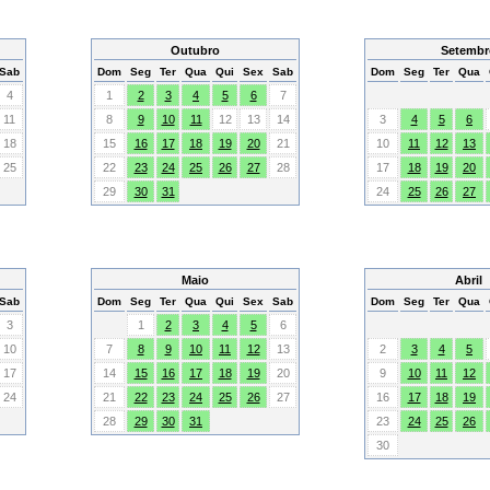
Outubro
Setembr
Sab
Dom
Seg
Ter
Qua
Qui
Sex
Sab
Dom
Seg
Ter
Qua
4
1
2
3
4
5
6
7
11
8
9
10
11
12
13
14
3
4
5
6
18
15
16
17
18
19
20
21
10
11
12
13
25
22
23
24
25
26
27
28
17
18
19
20
29
30
31
24
25
26
27
Maio
Abril
Sab
Dom
Seg
Ter
Qua
Qui
Sex
Sab
Dom
Seg
Ter
Qua
3
1
2
3
4
5
6
10
7
8
9
10
11
12
13
2
3
4
5
17
14
15
16
17
18
19
20
9
10
11
12
24
21
22
23
24
25
26
27
16
17
18
19
28
29
30
31
23
24
25
26
30