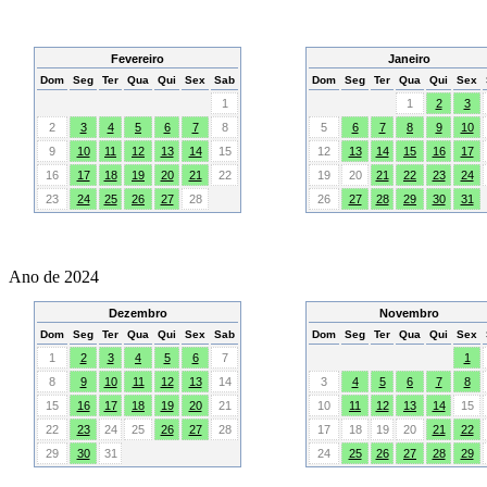
Fevereiro
Janeiro
Dom
Seg
Ter
Qua
Qui
Sex
Sab
Dom
Seg
Ter
Qua
Qui
Sex
1
1
2
3
2
3
4
5
6
7
8
5
6
7
8
9
10
9
10
11
12
13
14
15
12
13
14
15
16
17
16
17
18
19
20
21
22
19
20
21
22
23
24
23
24
25
26
27
28
26
27
28
29
30
31
Ano de 2024
Dezembro
Novembro
Dom
Seg
Ter
Qua
Qui
Sex
Sab
Dom
Seg
Ter
Qua
Qui
Sex
1
2
3
4
5
6
7
1
8
9
10
11
12
13
14
3
4
5
6
7
8
15
16
17
18
19
20
21
10
11
12
13
14
15
22
23
24
25
26
27
28
17
18
19
20
21
22
29
30
31
24
25
26
27
28
29