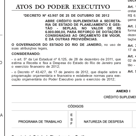
DEC
ATOS DO PODER EXECUTIVO
Art. 
creta
R$ 6.
*DECRETO Nº 43.907 DE 25 DE OUTUBRO DE 2012
çamen
ABRE CRÉDITO SUPLEMENTAR A SECRETA-
RIA DE ESTADO DE PLANEJAMENTO E GES-
Art. 
TÃO  -  SEPLAG,  NO  VALOR  DE  R$
forma
6.000.000,00, PARA REFORÇO DE DOTAÇÕES
deze
CONSIGNADAS AO ORÇAMENTO EM VIGOR,
E DÁ OUTRAS PROVIDÊNCIAS.
taçõe
no uso de
O GOVERNADOR DO ESTADO DO RIO DE JANEIRO,
Art. 
suas atribuições legais,
17 de
CONSIDERANDO:
Art. 
- o art. 5º da Lei Estadual nº 6.125, de 28 de dezembro de 2011, que
02 de
O
estima a Receita e fixa a Despesa do Estado do Rio de Janeiro para
tão 
o exercício financeiro de 2012;
Art. 
- o Decreto nº 43.427, de 17 de janeiro de 2012, que dispõe sobre a
programação orçamentária e financeira e estabelece normas para exe-
cução orçamentária do Poder Executivo para o exercício de 2012;
IA