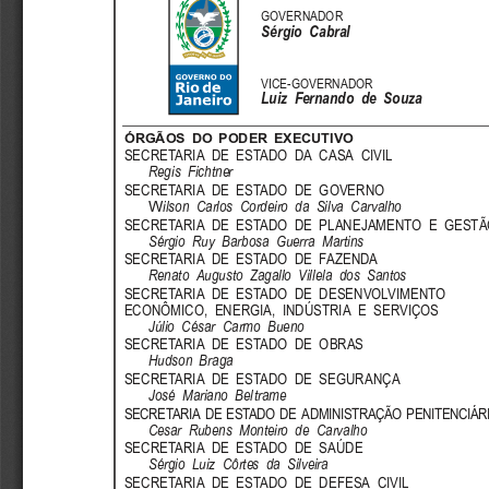
GOVERNADOR
Sérgio  Cabral
VICE-GOVERNADOR
Luiz  Fernando  de  Souza
ÓRGÃOS DO PODER EXECUTIVO
SECRETARIA  DE  ESTADO  DA  CASA  CIVIL
Regis  Fichtner
SECRETARIA  DE  ESTADO  DE  GOVERNO
W
ilson  Carlos  Cordeiro  da  Silva  Carvalho
SECRETARIA  DE  ESTADO  DE  PLANEJAMENTO  E  GESTÃ
Sérgio  Ruy  Barbosa  Guerra  Martins
SECRETARIA  DE  ESTADO  DE  FAZENDA
Renato  Augusto  Zagallo  Villela  dos  Santos
SECRETARIA  DE  ESTADO  DE  DESENVOLVIMENTO
ECONÔMICO,  ENERGIA,  INDÚSTRIA  E  SERVIÇOS
Júlio  César  Carmo  Bueno
SECRETARIA  DE  ESTADO  DE  OBRAS
Hudson  Braga
SECRETARIA  DE  ESTADO  DE  SEGURANÇA
José  Mariano  Bel trame
SECRETARIA  DE  ESTADO  DE  ADMINISTRAÇÃO  PENITENCIÁR
Cesar  Rubens  Monteiro  de  Carvalho
SECRETARIA  DE  ESTADO  DE  SAÚDE
Sérgio  Luiz  Côrtes  da  Silveira
SECRETARIA  DE  ESTADO  DE  DEFESA  CIVIL