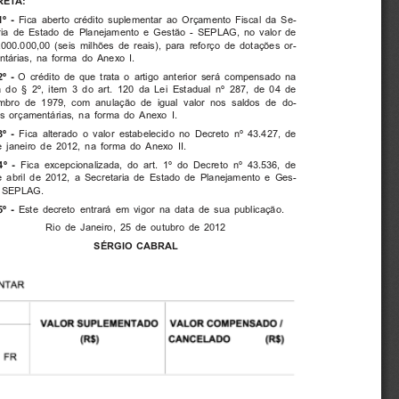
RETA:
Fica aberto crédito suplementar ao Orçamento Fiscal da Se-
1º -
ria de Estado de Planejamento e Gestão - SEPLAG, no valor de
000.000,00 (seis milhões de reais), para reforço de dotações or-
tárias, na forma do Anexo I.
O crédito de que trata o artigo anterior será compensado na
2º -
 do § 2º, item 3 do art. 120 da Lei Estadual nº 287, de 04 de
mbro de 1979, com anulação de igual valor nos saldos de do-
s orçamentárias, na forma do Anexo I.
Fica alterado o valor estabelecido no Decreto nº 43.427, de
3º -
 janeiro de 2012, na forma do Anexo II.
Fica excepcionalizada, do art. 1º do Decreto nº 43.536, de
4º -
 abril de 2012, a Secretaria de Estado de Planejamento e Ges-
- SEPLAG.
Este decreto entrará em vigor na data de sua publicação.
5º -
Rio de Janeiro, 25 de outubro de 2012
SÉRGIO CABRAL