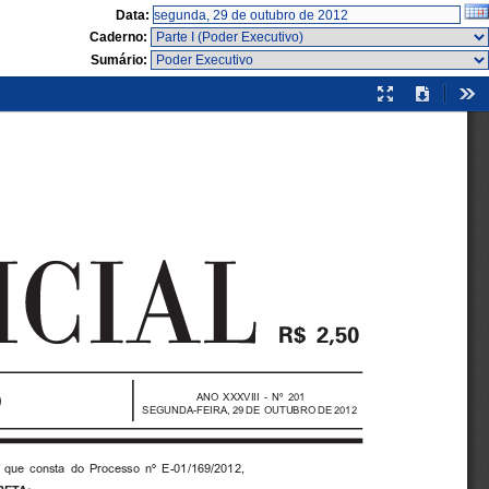
Data:
Caderno:
Sumário:
Modo
Download
Fer
de
apresentação

ANO XXXVIII - Nº 201
SEGUNDA-FEIRA, 29 DE OUTUBRO DE 2012
 que consta do Processo nº E-01/169/2012,