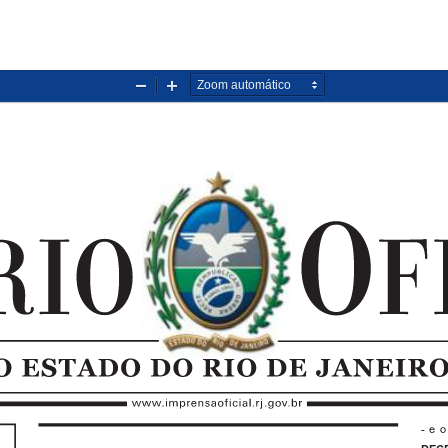
Diminuir
Aumentar
zoom
zoom
- e o