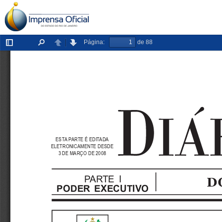
Página:
de 88
Exibir/ocultar
Localizar
Anterior
Próxima
painel
ESTA PARTE É EDITADA
ELETRONICAMENTE DESDE
3 DE MARÇO DE 2008
PARTE I
PODER EXECUTIVO