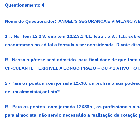
Questionamento 4
Nome do Questionador: ANGEL'S SEGURANÇA E VIGILÂNCIA E
1 ¿ No item 12.2.3, subitem 12.2.3.1.4.1, letra ¿a.3¿ fala s
encontramos no edital a fórmula a ser considerada. Diante diss
R.:
Nessa hipótese será admitido para finalidade de que tra
CIRCULANTE + EXIGÍVEL A LONGO PRAZO = OU < 1 ATIVO TOTAL.
2 - Para os postos com jornada 12x36, os profissionais poderã
de um almocista/jantista?
R.:
Para os postos com jornada 12X36h , os profissionais al
para almocista, não sendo necessário a realização de cotação p