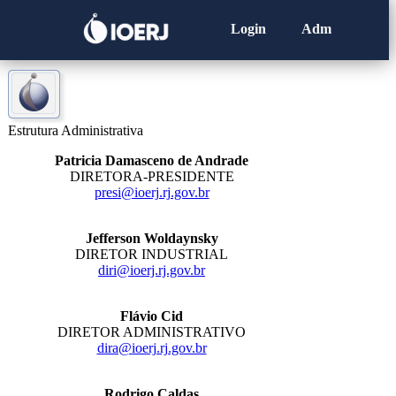
Login
Adm
Estrutura Administrativa
Patricia Damasceno de Andrade
DIRETORA-PRESIDENTE
presi@ioerj.rj.gov.br
Jefferson Woldaynsky
DIRETOR INDUSTRIAL
diri@ioerj.rj.gov.br
Flávio Cid
DIRETOR ADMINISTRATIVO
dira@ioerj.rj.gov.br
Rodrigo
Caldas