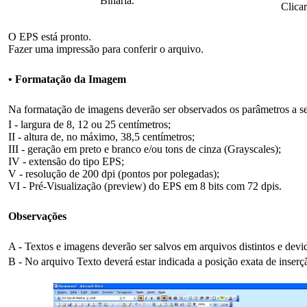
Binária.
Clica
O EPS está pronto.
Fazer uma impressão para conferir o arquivo.
• Formatação da Imagem
Na formatação de imagens deverão ser observados os parâmetros a se
I - largura de 8, 12 ou 25 centímetros;
II - altura de, no máximo, 38,5 centímetros;
III - geração em preto e branco e/ou tons de cinza (Grayscales);
IV - extensão do tipo EPS;
V - resolução de 200 dpi (pontos por polegadas);
VI - Pré-Visualização (preview) do EPS em 8 bits com 72 dpis.
Observações
A - Textos e imagens deverão ser salvos em arquivos distintos e de
B - No arquivo Texto deverá estar indicada a posição exata de inser