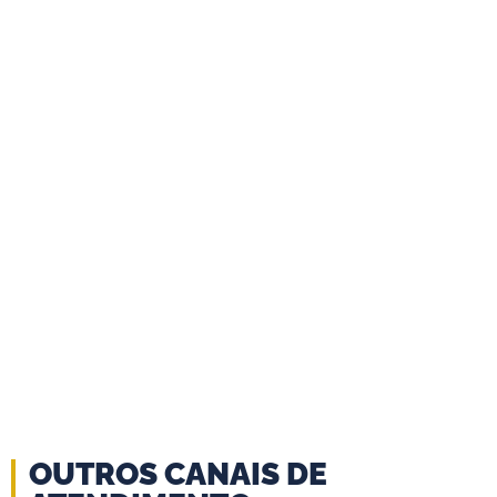
SALA DE CULTURA
LEILA DINIZ
REVISTA O PRELO
OUTROS CANAIS DE