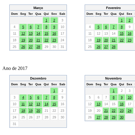
Março
Fevereiro
Dom
Seg
Ter
Qua
Qui
Sex
Sab
Dom
Seg
Ter
Qua
Qui
Sex
1
2
3
1
2
4
5
6
7
8
9
10
4
5
6
7
8
9
11
12
13
14
15
16
17
11
12
13
14
15
16
18
19
20
21
22
23
24
18
19
20
21
22
23
25
26
27
28
29
30
31
25
26
27
28
Ano de 2017
Dezembro
Novembro
Dom
Seg
Ter
Qua
Qui
Sex
Sab
Dom
Seg
Ter
Qua
Qui
Sex
1
2
1
2
3
3
4
5
6
7
8
9
5
6
7
8
9
10
10
11
12
13
14
15
16
12
13
14
15
16
17
17
18
19
20
21
22
23
19
20
21
22
23
24
24
25
26
27
28
29
30
26
27
28
29
30
31