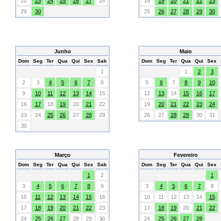
22
23
24
25
26
27
28
18
19
20
21
22
23
29
30
25
26
27
28
29
30
Junho
Maio
Dom
Seg
Ter
Qua
Qui
Sex
Sab
Dom
Seg
Ter
Qua
Qui
Sex
1
1
2
3
2
3
4
5
6
7
8
5
6
7
8
9
10
9
10
11
12
13
14
15
12
13
14
15
16
17
16
17
18
19
20
21
22
19
20
21
22
23
24
23
24
25
26
27
28
29
26
27
28
29
30
31
30
Março
Fevereiro
Dom
Seg
Ter
Qua
Qui
Sex
Sab
Dom
Seg
Ter
Qua
Qui
Sex
1
2
1
3
4
5
6
7
8
9
3
4
5
6
7
8
10
11
12
13
14
15
16
10
11
12
13
14
15
17
18
19
20
21
22
23
17
18
19
20
21
22
24
25
26
27
28
29
30
24
25
26
27
28