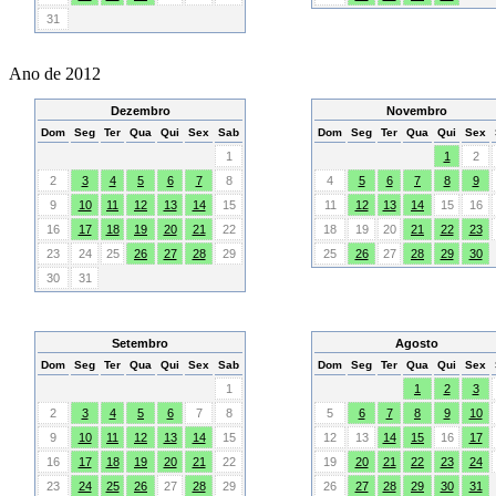
31
Ano de 2012
Dezembro
Novembro
Dom
Seg
Ter
Qua
Qui
Sex
Sab
Dom
Seg
Ter
Qua
Qui
Sex
1
1
2
2
3
4
5
6
7
8
4
5
6
7
8
9
9
10
11
12
13
14
15
11
12
13
14
15
16
16
17
18
19
20
21
22
18
19
20
21
22
23
23
24
25
26
27
28
29
25
26
27
28
29
30
30
31
Setembro
Agosto
Dom
Seg
Ter
Qua
Qui
Sex
Sab
Dom
Seg
Ter
Qua
Qui
Sex
1
1
2
3
2
3
4
5
6
7
8
5
6
7
8
9
10
9
10
11
12
13
14
15
12
13
14
15
16
17
16
17
18
19
20
21
22
19
20
21
22
23
24
23
24
25
26
27
28
29
26
27
28
29
30
31