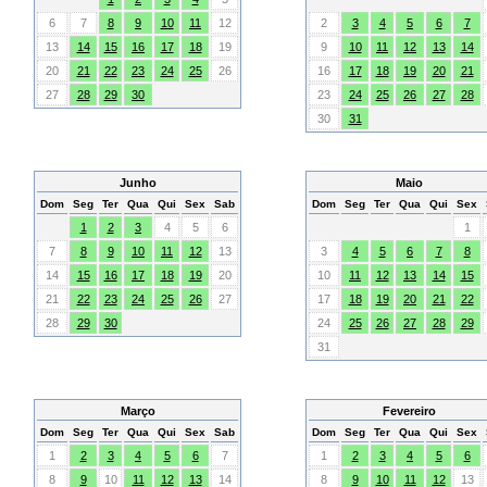
6
7
8
9
10
11
12
2
3
4
5
6
7
13
14
15
16
17
18
19
9
10
11
12
13
14
20
21
22
23
24
25
26
16
17
18
19
20
21
27
28
29
30
23
24
25
26
27
28
30
31
Junho
Maio
Dom
Seg
Ter
Qua
Qui
Sex
Sab
Dom
Seg
Ter
Qua
Qui
Sex
1
2
3
4
5
6
1
7
8
9
10
11
12
13
3
4
5
6
7
8
14
15
16
17
18
19
20
10
11
12
13
14
15
21
22
23
24
25
26
27
17
18
19
20
21
22
28
29
30
24
25
26
27
28
29
31
Março
Fevereiro
Dom
Seg
Ter
Qua
Qui
Sex
Sab
Dom
Seg
Ter
Qua
Qui
Sex
1
2
3
4
5
6
7
1
2
3
4
5
6
8
9
10
11
12
13
14
8
9
10
11
12
13