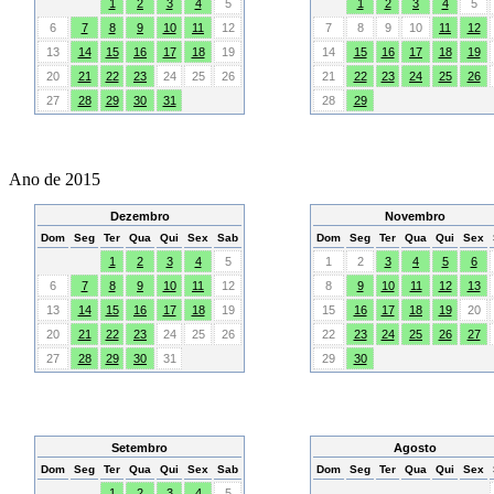
1
2
3
4
5
1
2
3
4
5
6
7
8
9
10
11
12
7
8
9
10
11
12
13
14
15
16
17
18
19
14
15
16
17
18
19
20
21
22
23
24
25
26
21
22
23
24
25
26
27
28
29
30
31
28
29
Ano de 2015
Dezembro
Novembro
Dom
Seg
Ter
Qua
Qui
Sex
Sab
Dom
Seg
Ter
Qua
Qui
Sex
1
2
3
4
5
1
2
3
4
5
6
6
7
8
9
10
11
12
8
9
10
11
12
13
13
14
15
16
17
18
19
15
16
17
18
19
20
20
21
22
23
24
25
26
22
23
24
25
26
27
27
28
29
30
31
29
30
Setembro
Agosto
Dom
Seg
Ter
Qua
Qui
Sex
Sab
Dom
Seg
Ter
Qua
Qui
Sex
1
2
3
4
5