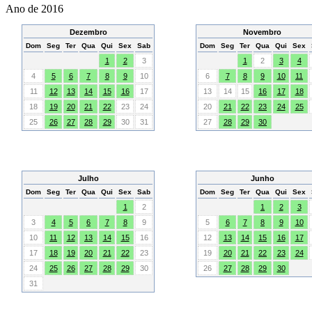
Ano de 2016
Dezembro
Novembro
Dom
Seg
Ter
Qua
Qui
Sex
Sab
Dom
Seg
Ter
Qua
Qui
Sex
1
2
3
1
2
3
4
4
5
6
7
8
9
10
6
7
8
9
10
11
11
12
13
14
15
16
17
13
14
15
16
17
18
18
19
20
21
22
23
24
20
21
22
23
24
25
25
26
27
28
29
30
31
27
28
29
30
Julho
Junho
Dom
Seg
Ter
Qua
Qui
Sex
Sab
Dom
Seg
Ter
Qua
Qui
Sex
1
2
1
2
3
3
4
5
6
7
8
9
5
6
7
8
9
10
10
11
12
13
14
15
16
12
13
14
15
16
17
17
18
19
20
21
22
23
19
20
21
22
23
24
24
25
26
27
28
29
30
26
27
28
29
30
31