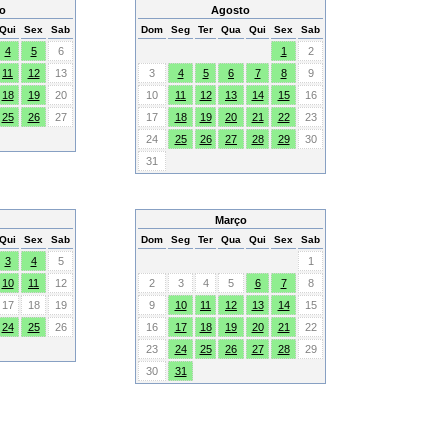
o
Agosto
Qui
Sex
Sab
Dom
Seg
Ter
Qua
Qui
Sex
Sab
4
5
6
1
2
11
12
13
3
4
5
6
7
8
9
18
19
20
10
11
12
13
14
15
16
25
26
27
17
18
19
20
21
22
23
24
25
26
27
28
29
30
31
Março
Qui
Sex
Sab
Dom
Seg
Ter
Qua
Qui
Sex
Sab
3
4
5
1
10
11
12
2
3
4
5
6
7
8
17
18
19
9
10
11
12
13
14
15
24
25
26
16
17
18
19
20
21
22
23
24
25
26
27
28
29
30
31