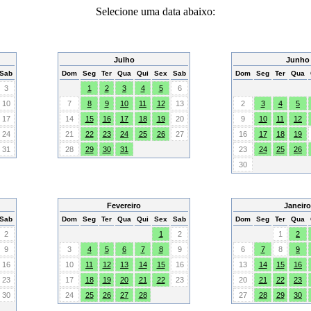
Selecione uma data abaixo:
Julho
Junho
Sab
Dom
Seg
Ter
Qua
Qui
Sex
Sab
Dom
Seg
Ter
Qua
3
1
2
3
4
5
6
10
7
8
9
10
11
12
13
2
3
4
5
17
14
15
16
17
18
19
20
9
10
11
12
24
21
22
23
24
25
26
27
16
17
18
19
31
28
29
30
31
23
24
25
26
30
Fevereiro
Janeiro
Sab
Dom
Seg
Ter
Qua
Qui
Sex
Sab
Dom
Seg
Ter
Qua
2
1
2
1
2
9
3
4
5
6
7
8
9
6
7
8
9
16
10
11
12
13
14
15
16
13
14
15
16
23
17
18
19
20
21
22
23
20
21
22
23
30
24
25
26
27
28
27
28
29
30