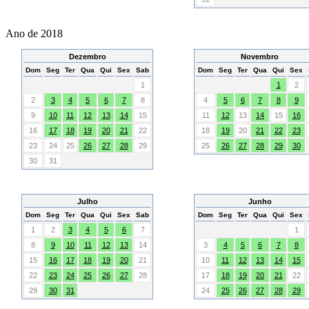
Ano de 2018
Dezembro
Novembro
Dom
Seg
Ter
Qua
Qui
Sex
Sab
Dom
Seg
Ter
Qua
Qui
Sex
1
1
2
2
3
4
5
6
7
8
4
5
6
7
8
9
9
10
11
12
13
14
15
11
12
13
14
15
16
16
17
18
19
20
21
22
18
19
20
21
22
23
23
24
25
26
27
28
29
25
26
27
28
29
30
30
31
Julho
Junho
Dom
Seg
Ter
Qua
Qui
Sex
Sab
Dom
Seg
Ter
Qua
Qui
Sex
1
2
3
4
5
6
7
1
8
9
10
11
12
13
14
3
4
5
6
7
8
15
16
17
18
19
20
21
10
11
12
13
14
15
22
23
24
25
26
27
28
17
18
19
20
21
22
29
30
31
24
25
26
27
28
29