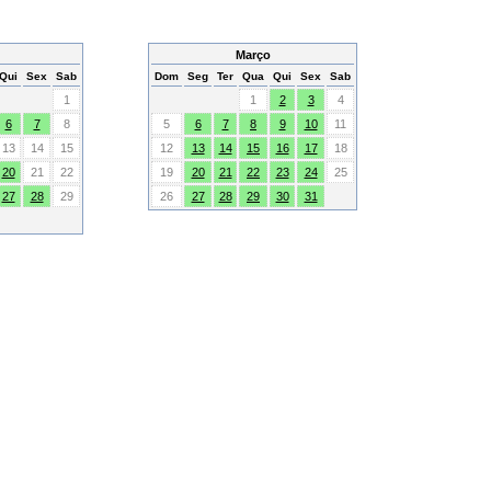
Março
Qui
Sex
Sab
Dom
Seg
Ter
Qua
Qui
Sex
Sab
1
1
2
3
4
6
7
8
5
6
7
8
9
10
11
13
14
15
12
13
14
15
16
17
18
20
21
22
19
20
21
22
23
24
25
27
28
29
26
27
28
29
30
31