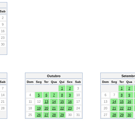
Sab
2
9
16
23
30
Outubro
Setembr
Sab
Dom
Seg
Ter
Qua
Qui
Sex
Sab
Dom
Seg
Ter
Qua
7
1
2
3
1
2
14
4
5
6
7
8
9
10
6
7
8
9
21
11
12
13
14
15
16
17
13
14
15
16
28
18
19
20
21
22
23
24
20
21
22
23
25
26
27
28
29
30
31
27
28
29
30