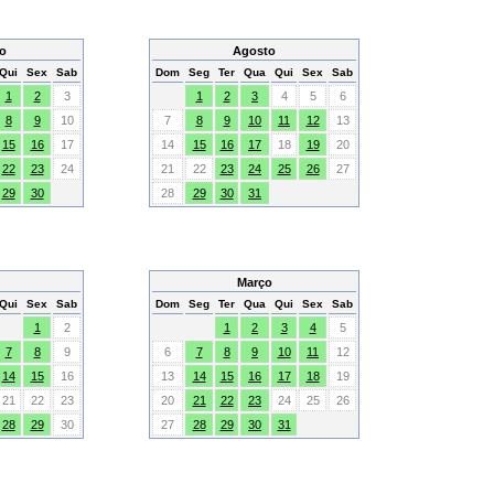
o
Agosto
Qui
Sex
Sab
Dom
Seg
Ter
Qua
Qui
Sex
Sab
1
2
3
1
2
3
4
5
6
8
9
10
7
8
9
10
11
12
13
15
16
17
14
15
16
17
18
19
20
22
23
24
21
22
23
24
25
26
27
29
30
28
29
30
31
Março
Qui
Sex
Sab
Dom
Seg
Ter
Qua
Qui
Sex
Sab
1
2
1
2
3
4
5
7
8
9
6
7
8
9
10
11
12
14
15
16
13
14
15
16
17
18
19
21
22
23
20
21
22
23
24
25
26
28
29
30
27
28
29
30
31