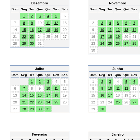
Dezembro
Novembro
Dom
Seg
Ter
Qua
Qui
Sex
Sab
Dom
Seg
Ter
Qua
Qui
Sex
1
2
3
4
5
6
7
8
9
10
11
12
13
2
3
4
5
6
7
14
15
16
17
18
19
20
9
10
11
12
13
14
21
22
23
24
25
26
27
16
17
18
19
20
21
28
29
30
31
23
24
25
26
27
28
30
Julho
Junho
Dom
Seg
Ter
Qua
Qui
Sex
Sab
Dom
Seg
Ter
Qua
Qui
Sex
1
2
3
4
5
1
2
3
4
5
6
6
7
8
9
10
11
12
8
9
10
11
12
13
13
14
15
16
17
18
19
15
16
17
18
19
20
20
21
22
23
24
25
26
22
23
24
25
26
27
27
28
29
30
31
29
30
Fevereiro
Janeiro