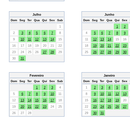
Julho
Junho
Dom
Seg
Ter
Qua
Qui
Sex
Sab
Dom
Seg
Ter
Qua
Qui
Sex
1
1
2
2
3
4
5
6
7
8
4
5
6
7
8
9
9
10
11
12
13
14
15
11
12
13
14
15
16
16
17
18
19
20
21
22
18
19
20
21
22
23
23
24
25
26
27
28
29
25
26
27
28
29
30
30
31
Fevereiro
Janeiro
Dom
Seg
Ter
Qua
Qui
Sex
Sab
Dom
Seg
Ter
Qua
Qui
Sex
1
2
3
4
1
2
3
4
5
6
5
6
7
8
9
10
11
8
9
10
11
12
13
12
13
14
15
16
17
18
15
16
17
18
19
20
19
20
21
22
23
24
25
22
23
24
25
26
27
26
27
28
29
30
31