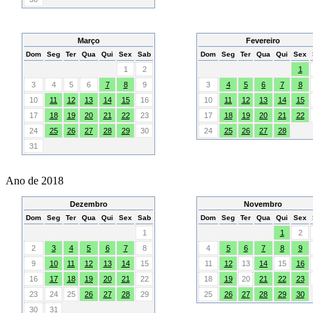
Março
Fevereiro
Dom
Seg
Ter
Qua
Qui
Sex
Sab
Dom
Seg
Ter
Qua
Qui
Sex
1
2
1
3
4
5
6
7
8
9
3
4
5
6
7
8
10
11
12
13
14
15
16
10
11
12
13
14
15
17
18
19
20
21
22
23
17
18
19
20
21
22
24
25
26
27
28
29
30
24
25
26
27
28
31
Ano de 2018
Dezembro
Novembro
Dom
Seg
Ter
Qua
Qui
Sex
Sab
Dom
Seg
Ter
Qua
Qui
Sex
1
1
2
2
3
4
5
6
7
8
4
5
6
7
8
9
9
10
11
12
13
14
15
11
12
13
14
15
16
16
17
18
19
20
21
22
18
19
20
21
22
23
23
24
25
26
27
28
29
25
26
27
28
29
30
30
31