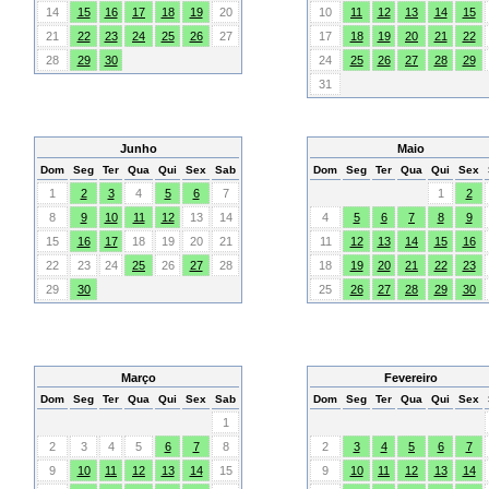
14
15
16
17
18
19
20
10
11
12
13
14
15
21
22
23
24
25
26
27
17
18
19
20
21
22
28
29
30
24
25
26
27
28
29
31
Junho
Maio
Dom
Seg
Ter
Qua
Qui
Sex
Sab
Dom
Seg
Ter
Qua
Qui
Sex
1
2
3
4
5
6
7
1
2
8
9
10
11
12
13
14
4
5
6
7
8
9
15
16
17
18
19
20
21
11
12
13
14
15
16
22
23
24
25
26
27
28
18
19
20
21
22
23
29
30
25
26
27
28
29
30
Março
Fevereiro
Dom
Seg
Ter
Qua
Qui
Sex
Sab
Dom
Seg
Ter
Qua
Qui
Sex
1
2
3
4
5
6
7
8
2
3
4
5
6
7
9
10
11
12
13
14
15
9
10
11
12
13
14