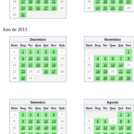
16
17
18
19
20
21
22
16
17
18
19
20
21
23
24
25
26
27
28
29
23
24
25
26
27
28
30
31
Ano de 2013
Dezembro
Novembro
Dom
Seg
Ter
Qua
Qui
Sex
Sab
Dom
Seg
Ter
Qua
Qui
Sex
1
2
3
4
5
6
7
1
8
9
10
11
12
13
14
3
4
5
6
7
8
15
16
17
18
19
20
21
10
11
12
13
14
15
22
23
24
25
26
27
28
17
18
19
20
21
22
29
30
31
24
25
26
27
28
29
Setembro
Agosto
Dom
Seg
Ter
Qua
Qui
Sex
Sab
Dom
Seg
Ter
Qua
Qui
Sex
1
2
3
4
5
6
7
1
2
8
9
10
11
12
13
14
4
5
6
7
8
9
15
16
17
18
19
20
21
11
12
13
14
15
16