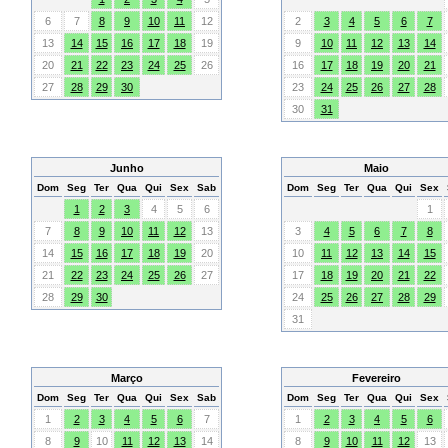
6
7
8
9
10
11
12
2
3
4
5
6
7
13
14
15
16
17
18
19
9
10
11
12
13
14
20
21
22
23
24
25
26
16
17
18
19
20
21
27
28
29
30
23
24
25
26
27
28
30
31
Junho
Maio
Dom
Seg
Ter
Qua
Qui
Sex
Sab
Dom
Seg
Ter
Qua
Qui
Sex
1
2
3
4
5
6
1
7
8
9
10
11
12
13
3
4
5
6
7
8
14
15
16
17
18
19
20
10
11
12
13
14
15
21
22
23
24
25
26
27
17
18
19
20
21
22
28
29
30
24
25
26
27
28
29
31
Março
Fevereiro
Dom
Seg
Ter
Qua
Qui
Sex
Sab
Dom
Seg
Ter
Qua
Qui
Sex
1
2
3
4
5
6
7
1
2
3
4
5
6
8
9
10
11
12
13
14
8
9
10
11
12
13