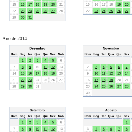
15
16
17
18
19
20
21
15
16
17
18
19
20
22
23
24
25
26
27
28
22
23
24
25
26
27
29
30
31
Ano de 2014
Dezembro
Novembro
Dom
Seg
Ter
Qua
Qui
Sex
Sab
Dom
Seg
Ter
Qua
Qui
Sex
1
2
3
4
5
6
7
8
9
10
11
12
13
2
3
4
5
6
7
14
15
16
17
18
19
20
9
10
11
12
13
14
21
22
23
24
25
26
27
16
17
18
19
20
21
28
29
30
31
23
24
25
26
27
28
30
Setembro
Agosto
Dom
Seg
Ter
Qua
Qui
Sex
Sab
Dom
Seg
Ter
Qua
Qui
Sex
1
2
3
4
5
6
1
7
8
9
10
11
12
13
3
4
5
6
7
8