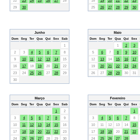
22
23
24
25
26
27
28
18
19
20
21
22
23
29
30
25
26
27
28
29
30
Junho
Maio
Dom
Seg
Ter
Qua
Qui
Sex
Sab
Dom
Seg
Ter
Qua
Qui
Sex
1
1
2
3
2
3
4
5
6
7
8
5
6
7
8
9
10
9
10
11
12
13
14
15
12
13
14
15
16
17
16
17
18
19
20
21
22
19
20
21
22
23
24
23
24
25
26
27
28
29
26
27
28
29
30
31
30
Março
Fevereiro
Dom
Seg
Ter
Qua
Qui
Sex
Sab
Dom
Seg
Ter
Qua
Qui
Sex
1
2
1
3
4
5
6
7
8
9
3
4
5
6
7
8
10
11
12
13
14
15
16
10
11
12
13
14
15
17
18
19
20
21
22
23
17
18
19
20
21
22
24
25
26
27
28
29
30
24
25
26
27
28