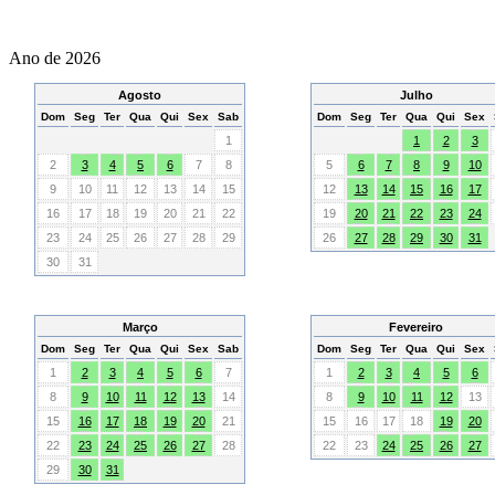
Ano de 2026
Agosto
Julho
Dom
Seg
Ter
Qua
Qui
Sex
Sab
Dom
Seg
Ter
Qua
Qui
Sex
1
1
2
3
2
3
4
5
6
7
8
5
6
7
8
9
10
9
10
11
12
13
14
15
12
13
14
15
16
17
16
17
18
19
20
21
22
19
20
21
22
23
24
23
24
25
26
27
28
29
26
27
28
29
30
31
30
31
Março
Fevereiro
Dom
Seg
Ter
Qua
Qui
Sex
Sab
Dom
Seg
Ter
Qua
Qui
Sex
1
2
3
4
5
6
7
1
2
3
4
5
6
8
9
10
11
12
13
14
8
9
10
11
12
13
15
16
17
18
19
20
21
15
16
17
18
19
20
22
23
24
25
26
27
28
22
23
24
25
26
27
29
30
31