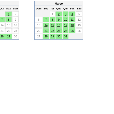
Março
Qui
Sex
Sab
Dom
Seg
Ter
Qua
Qui
Sex
Sab
1
2
1
2
3
4
5
7
8
9
6
7
8
9
10
11
12
14
15
16
13
14
15
16
17
18
19
21
22
23
20
21
22
23
24
25
26
28
29
30
27
28
29
30
31