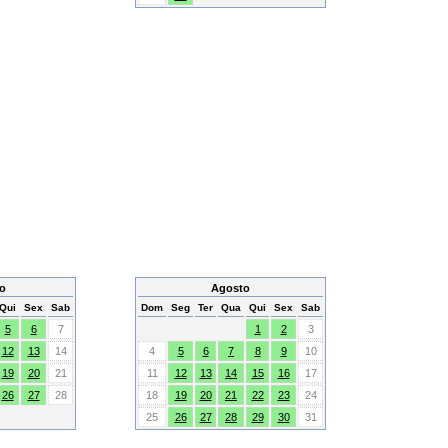
o
Agosto
Qui
Sex
Sab
Dom
Seg
Ter
Qua
Qui
Sex
Sab
5
6
7
1
2
3
12
13
14
4
5
6
7
8
9
10
19
20
21
11
12
13
14
15
16
17
26
27
28
18
19
20
21
22
23
24
25
26
27
28
29
30
31