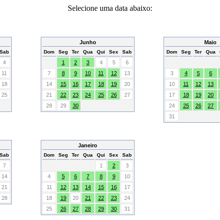
Selecione uma data abaixo:
Junho
Maio
Sab
Dom
Seg
Ter
Qua
Qui
Sex
Sab
Dom
Seg
Ter
Qua
4
1
2
3
4
5
6
11
7
8
9
10
11
12
13
3
4
5
6
18
14
15
16
17
18
19
20
10
11
12
13
25
21
22
23
24
25
26
27
17
18
19
20
28
29
30
24
25
26
27
31
Janeiro
Sab
Dom
Seg
Ter
Qua
Qui
Sex
Sab
7
1
2
3
14
4
5
6
7
8
9
10
21
11
12
13
14
15
16
17
28
18
19
20
21
22
23
24
25
26
27
28
29
30
31