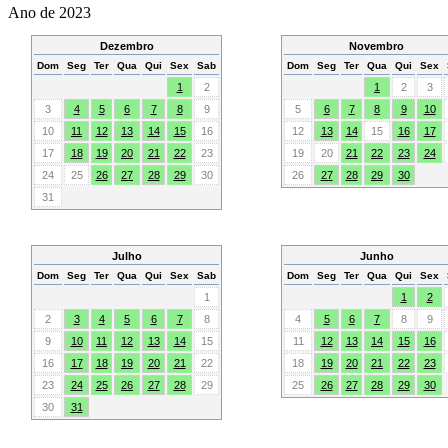
Ano de 2023
Dezembro
Novembro
Dom
Seg
Ter
Qua
Qui
Sex
Sab
Dom
Seg
Ter
Qua
Qui
Sex
1
2
1
2
3
3
4
5
6
7
8
9
5
6
7
8
9
10
10
11
12
13
14
15
16
12
13
14
15
16
17
17
18
19
20
21
22
23
19
20
21
22
23
24
24
25
26
27
28
29
30
26
27
28
29
30
31
Julho
Junho
Dom
Seg
Ter
Qua
Qui
Sex
Sab
Dom
Seg
Ter
Qua
Qui
Sex
1
1
2
2
3
4
5
6
7
8
4
5
6
7
8
9
9
10
11
12
13
14
15
11
12
13
14
15
16
16
17
18
19
20
21
22
18
19
20
21
22
23
23
24
25
26
27
28
29
25
26
27
28
29
30
30
31