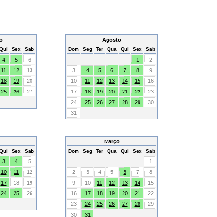
o
Agosto
Qui
Sex
Sab
Dom
Seg
Ter
Qua
Qui
Sex
Sab
4
5
6
1
2
11
12
13
3
4
5
6
7
8
9
18
19
20
10
11
12
13
14
15
16
25
26
27
17
18
19
20
21
22
23
24
25
26
27
28
29
30
31
Março
Qui
Sex
Sab
Dom
Seg
Ter
Qua
Qui
Sex
Sab
3
4
5
1
10
11
12
2
3
4
5
6
7
8
17
18
19
9
10
11
12
13
14
15
24
25
26
16
17
18
19
20
21
22
23
24
25
26
27
28
29
30
31