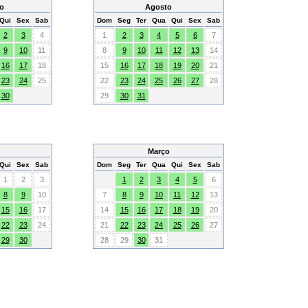
o
Agosto
Qui
Sex
Sab
Dom
Seg
Ter
Qua
Qui
Sex
Sab
2
3
4
1
2
3
4
5
6
7
9
10
11
8
9
10
11
12
13
14
16
17
18
15
16
17
18
19
20
21
23
24
25
22
23
24
25
26
27
28
30
29
30
31
Março
Qui
Sex
Sab
Dom
Seg
Ter
Qua
Qui
Sex
Sab
1
2
3
1
2
3
4
5
6
8
9
10
7
8
9
10
11
12
13
15
16
17
14
15
16
17
18
19
20
22
23
24
21
22
23
24
25
26
27
29
30
28
29
30
31