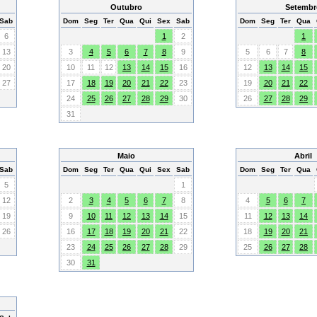
Outubro
Setembr
Sab
Dom
Seg
Ter
Qua
Qui
Sex
Sab
Dom
Seg
Ter
Qua
6
1
2
1
13
3
4
5
6
7
8
9
5
6
7
8
20
10
11
12
13
14
15
16
12
13
14
15
27
17
18
19
20
21
22
23
19
20
21
22
24
25
26
27
28
29
30
26
27
28
29
31
Maio
Abril
Sab
Dom
Seg
Ter
Qua
Qui
Sex
Sab
Dom
Seg
Ter
Qua
5
1
12
2
3
4
5
6
7
8
4
5
6
7
19
9
10
11
12
13
14
15
11
12
13
14
26
16
17
18
19
20
21
22
18
19
20
21
23
24
25
26
27
28
29
25
26
27
28
30
31