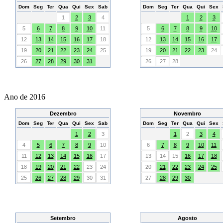
Dom
Seg
Ter
Qua
Qui
Sex
Sab
Dom
Seg
Ter
Qua
Qui
Sex
1
2
3
4
1
2
3
5
6
7
8
9
10
11
5
6
7
8
9
10
12
13
14
15
16
17
18
12
13
14
15
16
17
19
20
21
22
23
24
25
19
20
21
22
23
24
26
27
28
29
30
31
26
27
28
Ano de 2016
Dezembro
Novembro
Dom
Seg
Ter
Qua
Qui
Sex
Sab
Dom
Seg
Ter
Qua
Qui
Sex
1
2
3
1
2
3
4
4
5
6
7
8
9
10
6
7
8
9
10
11
11
12
13
14
15
16
17
13
14
15
16
17
18
18
19
20
21
22
23
24
20
21
22
23
24
25
25
26
27
28
29
30
31
27
28
29
30
Setembro
Agosto