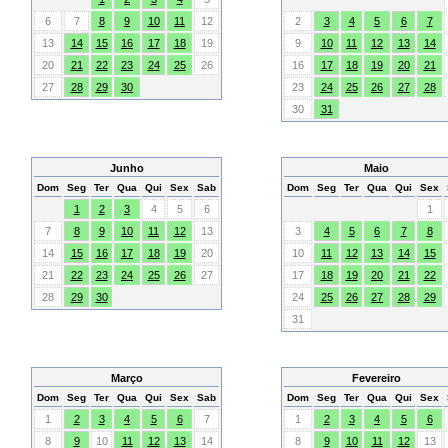
6
7
8
9
10
11
12
2
3
4
5
6
7
13
14
15
16
17
18
19
9
10
11
12
13
14
20
21
22
23
24
25
26
16
17
18
19
20
21
27
28
29
30
23
24
25
26
27
28
30
31
Junho
Maio
Dom
Seg
Ter
Qua
Qui
Sex
Sab
Dom
Seg
Ter
Qua
Qui
Sex
1
2
3
4
5
6
1
7
8
9
10
11
12
13
3
4
5
6
7
8
14
15
16
17
18
19
20
10
11
12
13
14
15
21
22
23
24
25
26
27
17
18
19
20
21
22
28
29
30
24
25
26
27
28
29
31
Março
Fevereiro
Dom
Seg
Ter
Qua
Qui
Sex
Sab
Dom
Seg
Ter
Qua
Qui
Sex
1
2
3
4
5
6
7
1
2
3
4
5
6
8
9
10
11
12
13
14
8
9
10
11
12
13