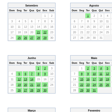
Setembro
Agosto
Dom
Seg
Ter
Qua
Qui
Sex
Sab
Dom
Seg
Ter
Qua
Qui
Sex
1
2
1
2
3
4
3
4
5
6
7
8
9
6
7
8
9
10
11
10
11
12
13
14
15
16
13
14
15
16
17
18
17
18
19
20
21
22
23
20
21
22
23
24
25
24
25
26
27
28
29
30
27
28
29
30
31
Junho
Maio
Dom
Seg
Ter
Qua
Qui
Sex
Sab
Dom
Seg
Ter
Qua
Qui
Sex
1
2
3
1
2
3
4
5
4
5
6
7
8
9
10
7
8
9
10
11
12
11
12
13
14
15
16
17
14
15
16
17
18
19
18
19
20
21
22
23
24
21
22
23
24
25
26
25
26
27
28
29
30
28
29
30
31
Março
Fevereiro