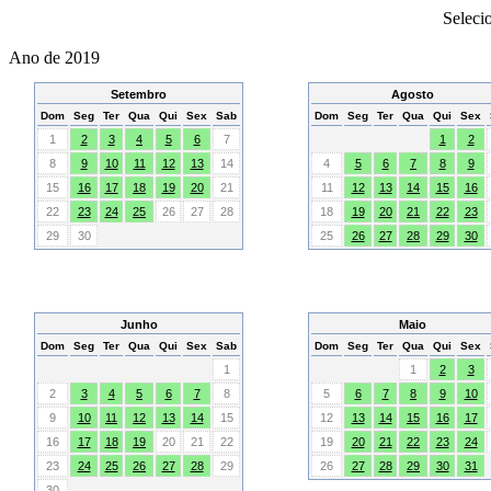
Seleci
Ano de 2019
Setembro
Agosto
Dom
Seg
Ter
Qua
Qui
Sex
Sab
Dom
Seg
Ter
Qua
Qui
Sex
1
2
3
4
5
6
7
1
2
8
9
10
11
12
13
14
4
5
6
7
8
9
15
16
17
18
19
20
21
11
12
13
14
15
16
22
23
24
25
26
27
28
18
19
20
21
22
23
29
30
25
26
27
28
29
30
Junho
Maio
Dom
Seg
Ter
Qua
Qui
Sex
Sab
Dom
Seg
Ter
Qua
Qui
Sex
1
1
2
3
2
3
4
5
6
7
8
5
6
7
8
9
10
9
10
11
12
13
14
15
12
13
14
15
16
17
16
17
18
19
20
21
22
19
20
21
22
23
24
23
24
25
26
27
28
29
26
27
28
29
30
31
30