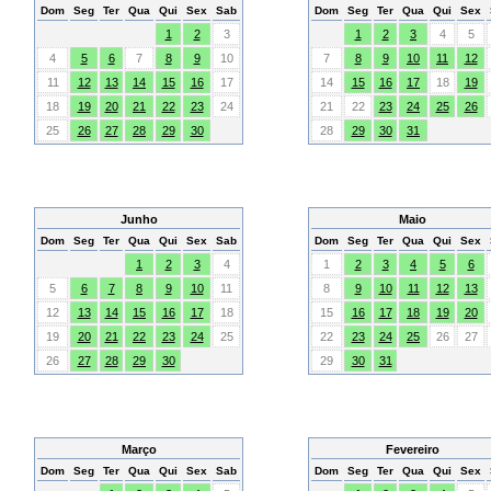
Dom
Seg
Ter
Qua
Qui
Sex
Sab
Dom
Seg
Ter
Qua
Qui
Sex
1
2
3
1
2
3
4
5
4
5
6
7
8
9
10
7
8
9
10
11
12
11
12
13
14
15
16
17
14
15
16
17
18
19
18
19
20
21
22
23
24
21
22
23
24
25
26
25
26
27
28
29
30
28
29
30
31
Junho
Maio
Dom
Seg
Ter
Qua
Qui
Sex
Sab
Dom
Seg
Ter
Qua
Qui
Sex
1
2
3
4
1
2
3
4
5
6
5
6
7
8
9
10
11
8
9
10
11
12
13
12
13
14
15
16
17
18
15
16
17
18
19
20
19
20
21
22
23
24
25
22
23
24
25
26
27
26
27
28
29
30
29
30
31
Março
Fevereiro
Dom
Seg
Ter
Qua
Qui
Sex
Sab
Dom
Seg
Ter
Qua
Qui
Sex