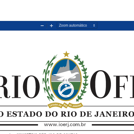
Diminuir
Aumentar
zoom
zoom