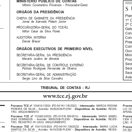
MINISTÉRIO  PÚBLICO  DE  CONTAS
Procurador-Geral
Vittorio  Constantino  Provenza  -
o
S
ORGÃOS  DA  PRESIDÊNCIA
Plenár
CHEFIA DE GABINETE DA PRESIDÊNCIA
1ª  Câ
Jones  de  Azevedo  Pelech  Junior
2ª  Câ
PROCURADORIA-GERAL DO TCE-RJ
Gabine
Nilton  Cesar  da  Silva  Flores
Conse
Conse
AUDITORIA INTERNA
Daniel  Breuer
Presid
Corr
ÓRGÃOS  EXECUTIVOS  DE  PRIMEIRO  NÍVEL
Ouvido
Minist
SECRETARIA-GERAL DA PRESIDÊNCIA
Marcelo  Justino  de  Almeida
Procu
Secre
SECRETARIA-GERAL DE CONTROLE EXTERNO
Secre
Patricia  Rodrigues  Fernandes  de  Oliveira
Secre
SECRETARIA-GERAL DE ADMINISTRAÇÃO
Aviso
Sergio  Lino  da  Silva  Carvalho
TRIBUNAL  DE  CONTAS  -  RJ
www.tce.rj.gov.br
Processo  TCE  nº
Interessado:
Process
105810-7/2025  (PD-04/147.118/2022)  -  
MARCIA  REGINA
Dispositivos  do  Acórdão
PEREIRA  DA  SILVA  -  Acórdão:  9536/2026-PLENV  -  
:  REGIS-
LIO  GO
TRO,  ARQUIVAMENTO
APENSA
Processo  TCE  nº
Interessado:
112580-5/2025  (PD-01/016.309/2015)  -
MARIA  IZABEL
Process
Dispositivos  do  Acórdão
DIAS  DOMINGOS  -  Acórdão:  9800/2026-PLENV  -
:  REGIS-
CIDA  D
TRO,  REGISTRO  
,  ARQUIVAMENTO
ÇÃO,  
IN CASU
,  no
Processo  TCE  nº
Interessado:
105772-9/2025  (PD-04/147.136/2022)  -  
MARIA  LUCIA
Process
Dispositivos  do  Acórdão
SANTOS  DA  SILVA  -  Acórdão:  9575/2026-PLENV  -
:  REGIS-
DA  SILV