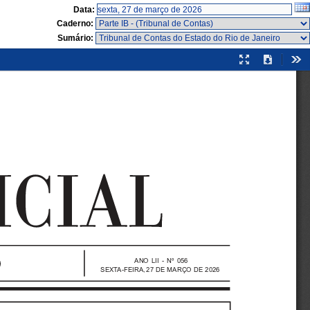
Data:
Caderno:
Sumário:
Modo
Download
Fer
de
apresentação
ANO  LII  -  Nº  056
S E X TA - F E I R A , 27  DE  MARÇO  DE  2026