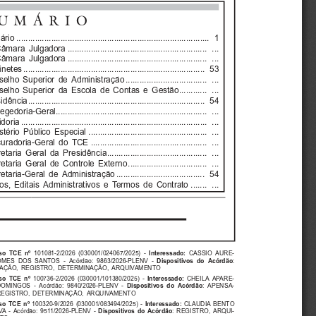
UMÁRIO
io ...................................................................................  1
mara  Julgadora ............................................................   ...
mara  Julgadora ............................................................   ...
tes ..............................................................................   53
lho  Superior  de  Administração ...................................   ...
lho  Superior  da  Escola  de  Contas  e  Gestão............   ...
ência ............................................................................   54
egedoria-Geral 
.................................................................  ...
ria ................................................................................   ...
ério  Público  Especial ...................................................   ...
radoria-Geral  do  TCE ..................................................   ...
taria  Geral  da  Presidência...........................................   ...
taria  Geral  de  Controle  Externo ..................................   ...
taria-Geral  de  Administração ......................................   54
s,  Editais  Administrativos  e  Termos  de  Contrato .......   ...
o  TCE  nº
Interessado:
101081-2/2026  (030001/024067/2025)  -  
CASSIO  AURE-
Dispositivos  do  Acórdão
MES  DOS  SANTOS  -  Acórdão:  9863/2026-PLENV  -
:
ÇÃO,  REGISTRO,  DETERMINAÇÃO,  ARQUIVAMENTO
o  TCE  nº
Interessado:
100736-2/2026  (030001/101380/2025)  -  
CHEILA  APARE-
Dispositivos  do  Acórdão
OMINGOS  -  Acórdão:  9840/2026-PLENV  -  
:  APENSA-
REGISTRO,  DETERMINAÇÃO,  ARQUIVAMENTO
o  TCE  nº
Interessado:
100320-9/2026  (030001/083494/2025)  -  
CLAUDIA  BENTO
Dispositivos  do  Acórdão
A  -  Acórdão:  9511/2026-PLENV  -  
:  REGISTRO,  ARQUI-