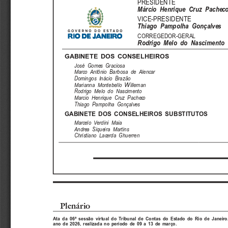
PRESIDENTE
Márcio  Henrique  Cruz  Pachec
VICE-PRESIDENTE
Thiago  Pampolha  Gonçalves
CORREGEDOR-GERAL
Rodrigo  Melo  do  Nascimento
GABINETE  DOS  CONSELHEIROS
José  Gomes  Graciosa
Marco  Antônio  Barbosa  de  Alencar
Domingos  Inácio  Brazão
Marianna  Montebello
W
illeman
Rodrigo  Melo  do  Nascimento
Marcio  Henrique  Cruz  Pacheco
Thiago  Pampolha  Gonçalves
GABINETE  DOS  CONSELHEIROS  SUBSTITUTOS
Marcelo  Verdini  Maia
Andrea  Siqueira  Martins
Christiano  Lacerda  Ghuerren
Plenário
Ata  da  06ª  sessão  virtual  do  Tribunal  de  Contas  do  Estado  do  Rio  de  Janeiro
ano  de  2026,  realizada  no  período  de  09  a  13  de  março.