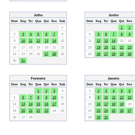
Julho
Junho
Dom
Seg
Ter
Qua
Qui
Sex
Sab
Dom
Seg
Ter
Qua
Qui
Sex
1
1
2
2
3
4
5
6
7
8
4
5
6
7
8
9
9
10
11
12
13
14
15
11
12
13
14
15
16
16
17
18
19
20
21
22
18
19
20
21
22
23
23
24
25
26
27
28
29
25
26
27
28
29
30
30
31
Fevereiro
Janeiro
Dom
Seg
Ter
Qua
Qui
Sex
Sab
Dom
Seg
Ter
Qua
Qui
Sex
1
2
3
4
1
2
3
4
5
6
5
6
7
8
9
10
11
8
9
10
11
12
13
12
13
14
15
16
17
18
15
16
17
18
19
20
19
20
21
22
23
24
25
22
23
24
25
26
27
26
27
28
29
30
31