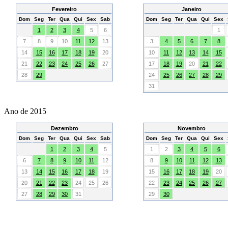
Fevereiro
Janeiro
Dom
Seg
Ter
Qua
Qui
Sex
Sab
Dom
Seg
Ter
Qua
Qui
Sex
1
2
3
4
5
6
1
7
8
9
10
11
12
13
3
4
5
6
7
8
14
15
16
17
18
19
20
10
11
12
13
14
15
21
22
23
24
25
26
27
17
18
19
20
21
22
28
29
24
25
26
27
28
29
31
Ano de 2015
Dezembro
Novembro
Dom
Seg
Ter
Qua
Qui
Sex
Sab
Dom
Seg
Ter
Qua
Qui
Sex
1
2
3
4
5
1
2
3
4
5
6
6
7
8
9
10
11
12
8
9
10
11
12
13
13
14
15
16
17
18
19
15
16
17
18
19
20
20
21
22
23
24
25
26
22
23
24
25
26
27
27
28
29
30
31
29
30