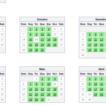
Outubro
Setembr
Sab
Dom
Seg
Ter
Qua
Qui
Sex
Sab
Dom
Seg
Ter
Qua
3
1
2
3
4
5
6
10
7
8
9
10
11
12
13
2
3
4
5
17
14
15
16
17
18
19
20
9
10
11
12
24
21
22
23
24
25
26
27
16
17
18
19
28
29
30
31
23
24
25
26
30
Maio
Abril
Sab
Dom
Seg
Ter
Qua
Qui
Sex
Sab
Dom
Seg
Ter
Qua
2
1
2
3
4
5
1
2
3
4
9
6
7
8
9
10
11
12
8
9
10
11
16
13
14
15
16
17
18
19
15
16
17
18
23
20
21
22
23
24
25
26
22
23
24
25
30
27
28
29
30
31
29
30