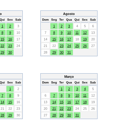
o
Agosto
Qui
Sex
Sab
Dom
Seg
Ter
Qua
Qui
Sex
Sab
1
2
3
1
2
3
4
5
6
8
9
10
7
8
9
10
11
12
13
15
16
17
14
15
16
17
18
19
20
22
23
24
21
22
23
24
25
26
27
29
30
28
29
30
31
Março
Qui
Sex
Sab
Dom
Seg
Ter
Qua
Qui
Sex
Sab
1
2
1
2
3
4
5
7
8
9
6
7
8
9
10
11
12
14
15
16
13
14
15
16
17
18
19
21
22
23
20
21
22
23
24
25
26
28
29
30
27
28
29
30
31