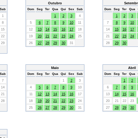
Outubro
Setembr
Sab
Dom
Seg
Ter
Qua
Qui
Sex
Sab
Dom
Seg
Ter
Qua
1
1
2
3
4
1
2
3
8
5
6
7
8
9
10
11
7
8
9
10
15
12
13
14
15
16
17
18
14
15
16
17
22
19
20
21
22
23
24
25
21
22
23
24
29
26
27
28
29
30
31
28
29
30
Maio
Abril
Sab
Dom
Seg
Ter
Qua
Qui
Sex
Sab
Dom
Seg
Ter
Qua
7
1
2
3
1
2
14
4
5
6
7
8
9
10
6
7
8
9
21
11
12
13
14
15
16
17
13
14
15
16
28
18
19
20
21
22
23
24
20
21
22
23
25
26
27
28
29
30
31
27
28
29
30