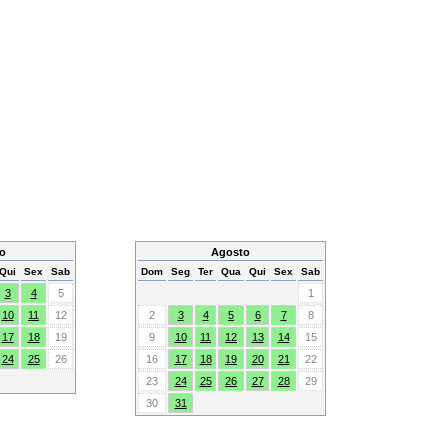
o
Agosto
Qui
Sex
Sab
Dom
Seg
Ter
Qua
Qui
Sex
Sab
3
4
5
1
10
11
12
2
3
4
5
6
7
8
17
18
19
9
10
11
12
13
14
15
24
25
26
16
17
18
19
20
21
22
23
24
25
26
27
28
29
30
31