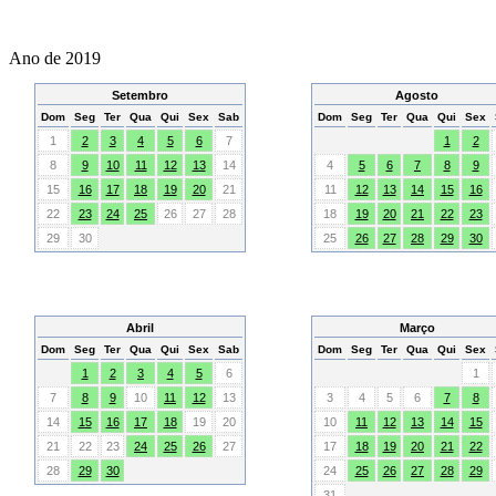
Ano de 2019
Setembro
Agosto
Dom
Seg
Ter
Qua
Qui
Sex
Sab
Dom
Seg
Ter
Qua
Qui
Sex
1
2
3
4
5
6
7
1
2
8
9
10
11
12
13
14
4
5
6
7
8
9
15
16
17
18
19
20
21
11
12
13
14
15
16
22
23
24
25
26
27
28
18
19
20
21
22
23
29
30
25
26
27
28
29
30
Abril
Março
Dom
Seg
Ter
Qua
Qui
Sex
Sab
Dom
Seg
Ter
Qua
Qui
Sex
1
2
3
4
5
6
1
7
8
9
10
11
12
13
3
4
5
6
7
8
14
15
16
17
18
19
20
10
11
12
13
14
15
21
22
23
24
25
26
27
17
18
19
20
21
22
28
29
30
24
25
26
27
28
29
31