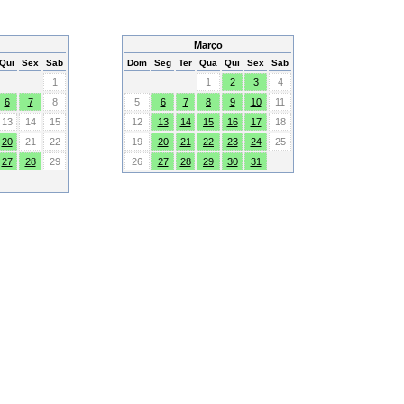
Março
Qui
Sex
Sab
Dom
Seg
Ter
Qua
Qui
Sex
Sab
1
1
2
3
4
6
7
8
5
6
7
8
9
10
11
13
14
15
12
13
14
15
16
17
18
20
21
22
19
20
21
22
23
24
25
27
28
29
26
27
28
29
30
31