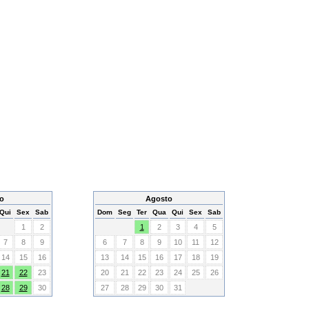
o
Agosto
Qui
Sex
Sab
Dom
Seg
Ter
Qua
Qui
Sex
Sab
1
2
1
2
3
4
5
7
8
9
6
7
8
9
10
11
12
14
15
16
13
14
15
16
17
18
19
21
22
23
20
21
22
23
24
25
26
28
29
30
27
28
29
30
31