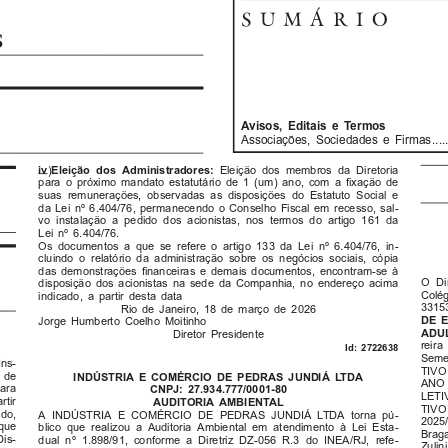
SUMÁRIO
S
Avisos,  Editais  e  Termos
Associações,  Sociedades  e  Firmas..................
iv
Eleição  dos  Administradores:  
)
Eleição  dos  membros  da  Diretoria
para  o  próximo  mandato  estatutário  de  1  (um)  ano,  com  a  fixação  de
suas  remunerações,  observadas  as  disposições  do  Estatuto  Social  e
da  Lei  nº  6.404/76,  permanecendo  o  Conselho  Fiscal  em  recesso,  sal-
vo  instalação  a  pedido  dos  acionistas,  nos  termos  do  artigo  161  da
Lei  nº  6.404/76.
Os  documentos  a  que  se  refere  o  artigo  133  da  Lei  nº  6.404/76,  in-
cluindo  o  relatório  da  administração  sobre  os  negócios  sociais,  cópia
das  demonstrações  financeiras  e  demais  documentos,  encontram-se  à
O  Di
disposição  dos  acionistas  na  sede  da  Companhia,  no  endereço  acima
Colég
indicado,  a  partir  desta  data
33153
Rio  de  Janeiro,  18  de  março  de  2026
DE  
Jorge  Humberto  Coelho  Moitinho
A D U 
Diretor  Presidente
reira
Id:  2722638
Semes
ns-
TIVO 
  de
INDÚSTRIA  E  COMÉRCIO  DE  PEDRAS  JUNDIÁ  LTDA
ANO  
ara
CNPJ:  27.934.777/0001-80
LETIV
rtir
AUDITORIA  AMBIENTAL
TIVO 
ido,
A  INDÚSTRIA  E  COMÉRCIO  DE  PEDRAS  JUNDIÁ  LTDA  torna  pú-
2025/
 que
blico  que  realizou  a  Auditoria  Ambiental  em  atendimento  à  Lei  Esta-
Braga
Dis-
dual  nº  1.898/91,  conforme  a  Diretriz  DZ-056  R.3  do  INEA/RJ,  refe-
Zulini