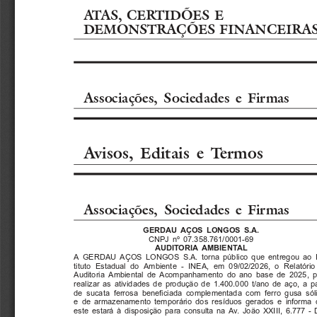
ATAS, CERTIDÕES E
DEMONSTRAÇÕES FINANCEIRA
Associações,  Sociedades  e  Firmas
Avisos,  Editais  e  Termos
Associações,  Sociedades  e  Firmas
GERDAU  AÇOS  LONGOS  S.A.
CNPJ  nº  07.358.761/0001-69
AUDITORIA  AMBIENTAL
A  GERDAU  AÇOS  LONGOS  S.A.  torna  público  que  entregou  ao  I
tituto  Estadual  do  Ambiente  -  INEA,  em  09/02/2026,  o  Relatório
Auditoria  Ambiental  de  Acompanhamento  do  ano  base  de  2025,  p
realizar  as  atividades  de  produção  de  1.400.000  t/ano  de  aço,  a  pa
de  sucata  ferrosa  beneficiada  complementada  com  ferro  gusa  sól
e  de  armazenamento  temporário  dos  resíduos  gerados  e  informa 
este  estará  à  disposição  para  consulta  na  Av.  João  XXIII,  6.777  -  