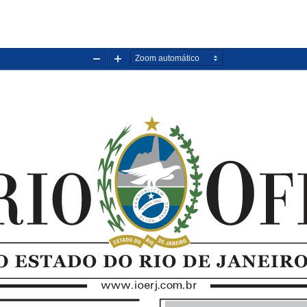
Diminuir
Aumentar
zoom
zoom