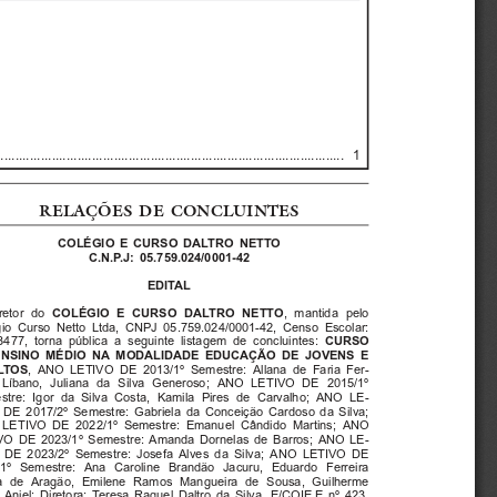
.............................................................................
....  1
RELAÇÕES  DE  CONCLUINTES
COLÉGIO  E  CURSO  DALTRO  NETTO
C.N.P.J:  05.759.024/0001-42
E D I TA L
COLÉGIO  E  CURSO  DALTRO  NETTO
retor  do
,  mantida  pelo
io  Curso  Netto  Ltda,  CNPJ  05.759.024/0001-42,  Censo  Escolar:
CURSO
477,  torna  pública  a  seguinte  listagem  de  concluintes:
ENSINO  MÉDIO  NA  MODALIDADE  EDUCAÇÃO  DE  JOVENS  E
LTO S 
,  ANO  LETIVO  DE  2013/1º  Semestre:  Allana  de  Faria  Fer-
  Líbano,  Juliana  da  Silva  Generoso;  ANO  LETIVO  DE  2015/1º
tre:  Igor  da  Silva  Costa,  Kamila  Pires  de  Carvalho;  ANO  LE-
 DE  2017/2º  Semestre:  Gabriela  da  Conceição  Cardoso  da  Silva;
LETIVO  DE  2022/1º  Semestre:  Emanuel  Cândido  Martins;  ANO
O  DE  2023/1º  Semestre:  Amanda  Dornelas  de  Barros;  ANO  LE-
 DE  2023/2º  Semestre:  Josefa  Alves  da  Silva;  ANO  LETIVO  DE
1º  Semestre:  Ana  Caroline  Brandão  Jacuru,  Eduardo  Ferreira
  de  Aragão,  Emilene  Ramos  Mangueira  de  Sousa,  Guilherme
  Anjel;  Diretora:  Teresa  Raquel  Daltro  da  Silva,  E/COIE.E  nº  423.