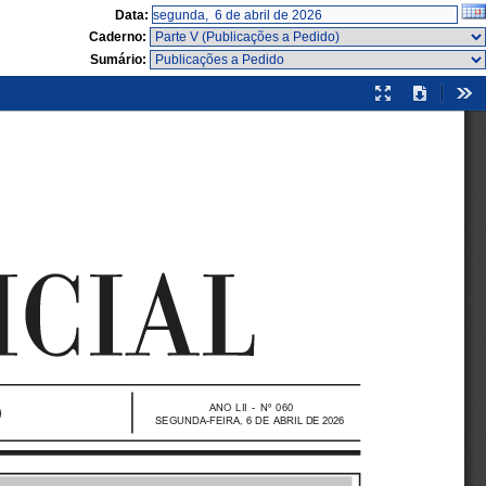
Data:
Caderno:
Sumário:
Modo
Download
Fer
de
apresentação
ANO  LII  -  Nº  060
SEGUNDA-FEIRA, 6 DE ABRIL DE 2026