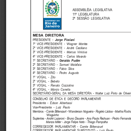
ASSEMBLÉIA LEGISLATIVA
11ª LEGISLATURA
2ª SESSÃO LEGISLATIVA
MESA DIRETORA
PRESIDENTE -
Jorge  Picciani
W
1º VICE-PRESIDENTE -
agner Montes
2º VICE-PRESIDENTE -
André Ceciliano
3º VICE-PRESIDENTE -
Marcus Vinícius
4º VICE-PRESIDENTE -
Carlos Macedo
1º SECRETÁRIO -
Geraldo  Pudim
2º SECRETÁRIO -
Samuel Malafaia
3º SECRETÁRIO -
Fábio Silva
4º SECRETÁRIO -
Pedro Augusto
1º VOGAL -
Zito
2º VOGAL -
Bebeto
3º VOGAL -
Renato Cozzolino
4º VOGAL -
Márcio Canella
SECRETÁRIO-GERAL DA MESA DIRETORA - W
alter Luiz Pinto de Olivei
CONSELHO DE ÉTICA E DECORO PARLAMENTAR
Presidente -
Edson Albertassi
Vice-Presidente -
Luiz Paulo
W
Membros -
Comte Bittencourt -
anderson Nogueira - Rogério Lisboa - Martha Rocha
W
aguinho
Suplentes -
André Lazaroni - Bruno Dauaire - Ana Paula Rechuan - Pedro Fernandes
Marcos Miller - Jorge Felipe Neto - Thiago Pampolha
CORREGEDOR PARLAMENTAR -
Comte Bittencourt
CORREGEDOR PARLAMENTAR SUBSTITUTO -
Luiz Paulo