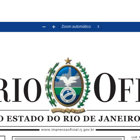
Diminuir
Aumentar
zoom
zoom
LUIZ 