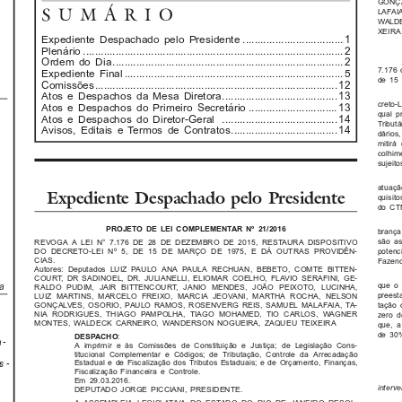
GONÇA
SUMÁRIO
LAFAI
WALD
XEIRA
Expediente Despachado pelo Presidente ..................................1
Plenário ........................................................................................2
Ordem do Dia..............................................................................2
7.176 
Expediente Final..........................................................................5
de 15 
Comissões..................................................................................12
Atos e Despachos da Mesa Diretora.......................................13
creto-L
Atos e Despachos do Primeiro Secretário ..............................13
qual p
Atos e Despachos do Diretor-Geral .......................................14
Tribut
Avisos, Editais e Termos de Contratos....................................14
dários
mitirá
colhim
sujeito
atuaçã
Expediente Despachado pelo Presidente
quisito
do CT
PROJETO DE LEI COMPLEMENTAR Nº 21/2016
brança
são as
REVOGA A LEI N° 7.176 DE 28 DE DEZEMBRO DE 2015, RESTAURA DISPOSITIVO
potenc
DO DECRETO-LEI Nº 5, DE 15 DE MARÇO DE 1975, E DÁ OUTRAS PROVIDÊN-
CIAS.
Fazend
Autores: Deputados LUIZ PAULO ANA PAULA RECHUAN, BEBETO, COMTE BITTEN-
COURT, DR SADINOEL, DR. JULIANELLI, ELIOMAR COELHO, FLAVIO SERAFINI, GE-
ra
que o 
RALDO PUDIM, JAIR BITTENCOURT, JANIO MENDES, JOÃO PEIXOTO, LUCINHA,
preest
LUIZ MARTINS, MARCELO FREIXO, MARCIA JEOVANI, MARTHA ROCHA, NELSON
GONÇALVES, OSORIO, PAULO RAMOS, ROSENVERG REIS, SAMUEL MALAFAIA, TA-
tação 
NIA RODRIGUES, THIAGO PAMPOLHA, TIAGO MOHAMED, TIO CARLOS, WAGNER
zero d
MONTES, WALDECK CARNEIRO, WANDERSON NOGUEIRA, ZAQUEU TEIXEIRA
que, a
de 30%
:
DESPACHO
 -
A imprimir e às Comissões de Constituição e Justiça; de Legislação Cons-
titucional Complementar e Códigos; de Tributação, Controle da Arrecadação
 -
Estadual e de Fiscalização dos Tributos Estaduais; e de Orçamento, Finanças,
Fiscalização Financeira e Controle.
Em 29.03.2016.
interv
DEPUTADO JORGE PICCIANI, PRESIDENTE.