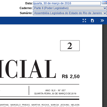
Data:
Caderno:
Sumário:
Modo
Download
Fer
de
apresentação
2

ANO XLII - Nº 057
QUARTA-FEIRA, 30 DE MARÇO DE 2016
MARTINS, MARCELO FREIXO, MARTHA ROCHA, MARCIA JEOVANI, NELSON