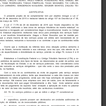
LVES, CARLOS OSÓRIO, PAULO RAMOS, ROSENVERG REIS, SAMUEL MA-
A, TANIA RODRIGUES, THIAGO PAMPOLHA, TIAGO MOHAMED, TIO CARLOS,
ECK CARNEIRO, WANDERSON NOGUEIRA, WAGNER MONTES, ZAQUEU TEI-
.
JUSTIFICATIVA
O presente projeto de lei complementar tem por objetivo revogar a Lei n°
de 28 de dezembro de 2015 e restaurar tabela do artigo 107 do Decreto-Lei nº 05,
de março de 1975.
A Lei n° 7.176 de 28 de dezembro de 2015 que “Insere dispositivo no De-
ei nº 5/75, instituindo a taxa única de serviços tributários da receita estadual” no
ropomos a revogação por considerarmos ilegal e inconstitucional, inseriu no Código
ário Estadual dispositivo instituindo taxa única para prestação dos serviços fazen-
, a ser recolhida trimestralmente. Alegou o Poder Executivo que tal medida per-
 que a ampla maioria de tais serviços possa ser obtida sem necessidade de re-
entos isolados, reduzindo a burocracia e os controles a que os contribuintes estão
s.
Ocorre que a instituição da referida taxa criou situação jurídica estranha à
o do Estado, tornando indevida a sua cobrança, uma vez que, não atende os re-
s de especificidade e divisibilidade do serviço, previsto no artigo 79, incisos II e III
N.
Estabelece a Constituição Federal e o Código Tributário Nacional (CTN) a co-
 periódica de apenas dois tipos de taxas: as relacionadas ao poder de polícia, que
 de fiscalização do Estado, e as de serviços potenciais. São considerados como
iais somente os serviços obrigatórios - que não seria o caso dos prestados pela
a, na hipótese.
Com a nova lei os contribuintes ao invés de pagarem pelo serviço sempre
demandarem do ente público, terão que desembolsar a cada três meses um valor
abelecido na tabela progressiva, ainda que não haja solicitação de qualquer pres-
de serviço. Até mesmo uma empresa com zero de saída, zero de faturamento e
e documentos terá que pagar trimestralmente a dita  ́taxa ́. Insta salientar ainda
 falta de pagamento da suposta  ́taxa ́ ensejará a aplicação de multa no patamar
 do valor da taxa não recolhida, além dos acréscimos moratórios.
Art. 79. Os serviços públicos a que se refere o artigo 77 consideram-se:
.............
II - específicos, quando possam ser destacados em unidades autônomas de
enção, de utilidade, ou de necessidades públicas;