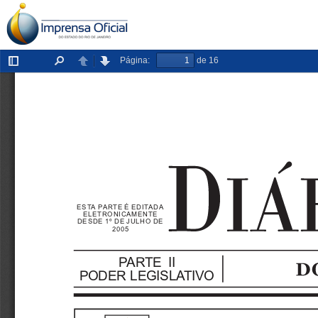
Página:
de 16
Exibir/ocultar
Localizar
Anterior
Próxima
painel
ESTA PARTE É EDITADA
ELETRONICAMENTE
DESDE 1º DE JULHO DE
2005
PARTE II
PODER LEGISLATIVO